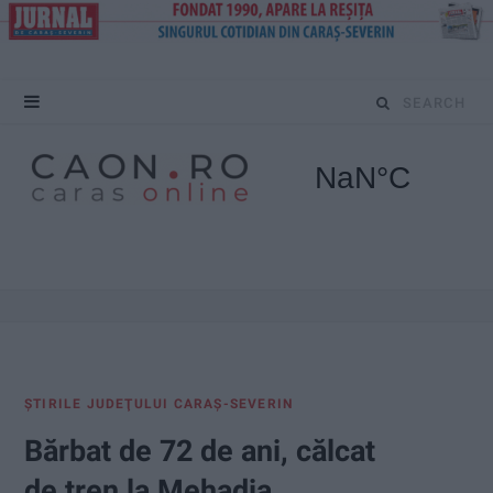
S
e
a
r
c
h
f
ŞTIRILE JUDEŢULUI CARAŞ-SEVERIN
o
Bărbat de 72 de ani, călcat
r
de tren la Mehadia