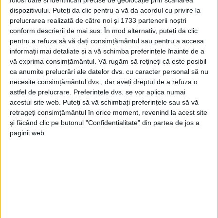
folosi date și identificări precise de geolocație prin scanarea
dispozitivului. Puteți da clic pentru a vă da acordul cu privire la
prelucrarea realizată de către noi și 1733 partenerii noștri
conform descrierii de mai sus. În mod alternativ, puteți da clic
pentru a refuza să vă dați consimțământul sau pentru a accesa
informații mai detaliate și a vă schimba preferințele înainte de a
vă exprima consimțământul.
Vă rugăm să rețineți că este posibil
ca anumite prelucrări ale datelor dvs. cu caracter personal să nu
necesite consimțământul dvs., dar aveți dreptul de a refuza o
Un grav
accident
s-a produs duminică, în jurul orei
astfel de prelucrare. Preferințele dvs. se vor aplica numai
acestui site web. Puteți să vă schimbați preferințele sau să vă
17.36,
polițiștii de la Postul de Transporturi Feroviare
retrageți consimțământul în orice moment, revenind la acest site
din Băile Herculane
fiind anunțați despre faptul că
și făcând clic pe butonul "Confidențialitate" din partea de jos a
paginii web.
trenul Inter Regio (IR) care circula pe ruta
Budapesta-Craiova, în zona stației
Mehadia,
a
surprins și accidentat o persoană.
„
Bărbatul de 72 de ani, din comuna Domașnea
, a
decedat în urma evenimentului.
Mecanicul