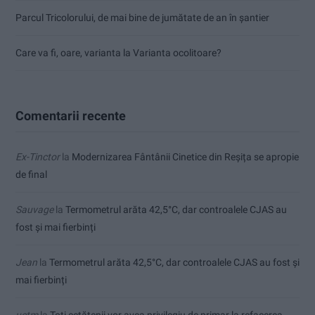
Parcul Tricolorului, de mai bine de jumătate de an în șantier
Care va fi, oare, varianta la Varianta ocolitoare?
Comentarii recente
Ex-Tinctor
la
Modernizarea Fântânii Cinetice din Reșița se apropie
de final
Sauvage
la
Termometrul arăta 42,5°C, dar controalele CJAS au
fost și mai fierbinți
Jean
la
Termometrul arăta 42,5°C, dar controalele CJAS au fost și
mai fierbinți
uctm
la
Toți cetățenii vor avea privilegiu de primar la refacerea