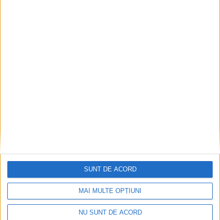
CSM Reșița a rezolvat meciul în două minute și a
plecat cu toate punctele de la Satu Mare
2026-08-08
SUNT DE ACORD
MAI MULTE OPȚIUNI
NU SUNT DE ACORD