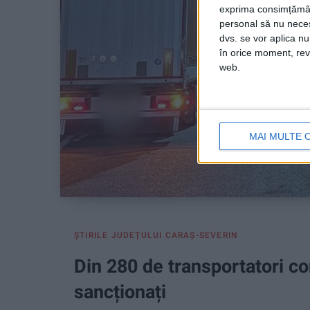
exprima consimțămâ
personal să nu necesi
dvs. se vor aplica n
în orice moment, reve
web.
MAI MULTE 
ŞTIRILE JUDEŢULUI CARAŞ-SEVERIN
Din 280 de transportatori con
sancționați