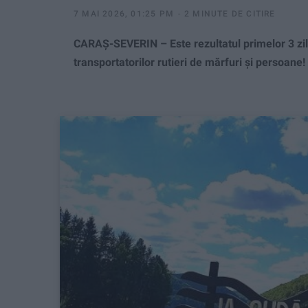
7 MAI 2026, 01:25 PM
2 MINUTE DE CITIRE
CARAȘ-SEVERIN – Este rezultatul primelor 3 zile 
transportatorilor rutieri de mărfuri și persoane!