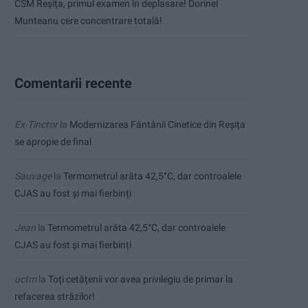
CSM Reșița, primul examen în deplasare! Dorinel
Munteanu cere concentrare totală!
Comentarii recente
Ex-Tinctor
la
Modernizarea Fântânii Cinetice din Reșița
se apropie de final
Sauvage
la
Termometrul arăta 42,5°C, dar controalele
CJAS au fost și mai fierbinți
Jean
la
Termometrul arăta 42,5°C, dar controalele
CJAS au fost și mai fierbinți
uctm
la
Toți cetățenii vor avea privilegiu de primar la
refacerea străzilor!