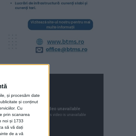
ntă
rile, și procesăm date
ublicitate și conținut
viciilor.
Cu
ție prin scanarea
e noi și 1733
za să vă dați
ainte de a vă