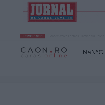
Modernizarea Fântânii Cinetice din Reșița 
ULTIMELE ȘTIRI