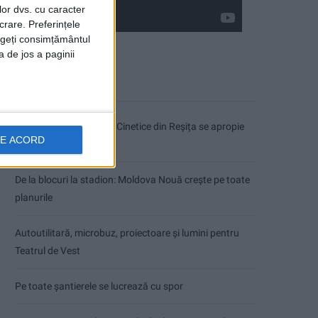
lor dvs. cu caracter
crare. Preferințele
rageți consimțământul
a de jos a paginii
Articole recente
Modernizarea Fântânii Cinetice din Reșița se apropie
DE ACORD
de final
De la blocuri la stadion: Moldova Nouă crește pe toate
planurile
Autoutilitară, microbuz, proiectoare și lumini pentru
Teatrul de Vest
Pe toate șantierele se lucrează cu spor