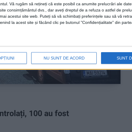
ntul.
Vă rugăm să rețineți că este posibil ca anumite prelucrări ale date
te consimțământul dvs., dar aveți dreptul de a refuza o astfel de prelu
umai acestui site web. Puteți să vă schimbați preferințele sau să vă ret
nind la acest site și făcând clic pe butonul "Confidențialitate" din parte
OPȚIUNI
NU SUNT DE ACORD
SUNT 
trolați, 100 au fost