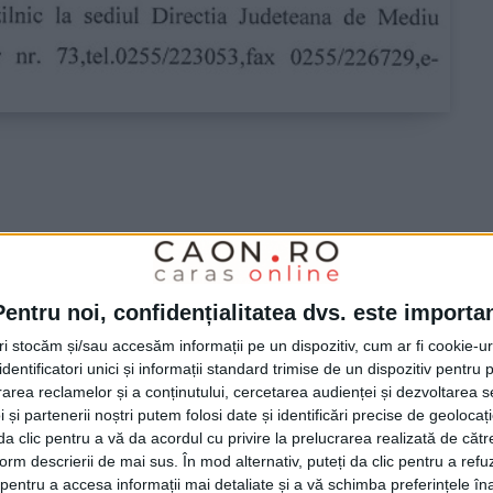
Pentru noi, confidențialitatea dvs. este importa
tri stocăm și/sau accesăm informații pe un dispozitiv, cum ar fi cookie-u
dentificatori unici și informații standard trimise de un dispozitiv pentru p
rea reclamelor și a conținutului, cercetarea audienței și dezvoltarea ser
 și partenerii noștri putem folosi date și identificări precise de geoloca
i da clic pentru a vă da acordul cu privire la prelucrarea realizată de cătr
form descrierii de mai sus. În mod alternativ, puteți da clic pentru a refu
entru a accesa informații mai detaliate și a vă schimba preferințele în