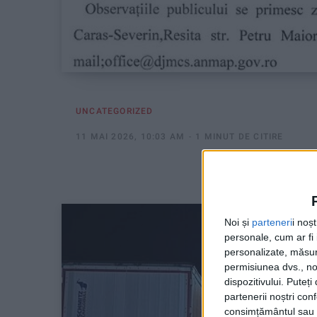
UNCATEGORIZED
11 MAI 2026, 10:03 AM
1 MINUT DE CITIRE
Noi și
parteneri
i noș
personale, cum ar fi i
personalizate, măsura
permisiunea dvs., noi
dispozitivului. Puteț
partenerii noștri con
consimțământul sau p