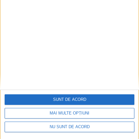
Ultimul bloc de locuințe sociale din Stavila,
recepționat
2026-08-07
SUNT DE ACORD
MAI MULTE OPȚIUNI
NU SUNT DE ACORD