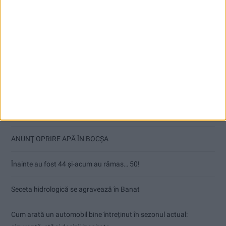
Articole recente
Ultimul bloc de locuințe sociale din Stavila, recepționat
ANUNŢ OPRIRE APĂ ÎN BOCȘA
Înainte au fost 44 și-acum au rămas… 50!
Seceta hidrologică se agravează în Banat
Cum arată un automobil bine întreținut în sezonul actual: