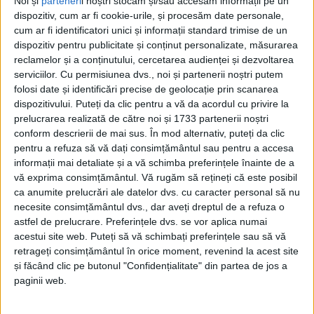
Noi și
parteneri
i noștri stocăm și/sau accesăm informații pe un
dispozitiv, cum ar fi cookie-urile, și procesăm date personale,
cum ar fi identificatori unici și informații standard trimise de un
dispozitiv pentru publicitate și conținut personalizate, măsurarea
reclamelor și a conținutului, cercetarea audienței și dezvoltarea
serviciilor.
Cu permisiunea dvs., noi și partenerii noștri putem
folosi date și identificări precise de geolocație prin scanarea
dispozitivului. Puteți da clic pentru a vă da acordul cu privire la
prelucrarea realizată de către noi și 1733 partenerii noștri
conform descrierii de mai sus. În mod alternativ, puteți da clic
pentru a refuza să vă dați consimțământul sau pentru a accesa
informații mai detaliate și a vă schimba preferințele înainte de a
vă exprima consimțământul.
Vă rugăm să rețineți că este posibil
Viceprimarul Dani Călin
respinge însă această idee și
ca anumite prelucrări ale datelor dvs. cu caracter personal să nu
spune că administrația locală trebuie să țină cont de
necesite consimțământul dvs., dar aveți dreptul de a refuza o
nevoile tuturor locuitorilor, nu doar ale celor care
astfel de prelucrare. Preferințele dvs. se vor aplica numai
acestui site web. Puteți să vă schimbați preferințele sau să vă
folosesc autoturismul personal.
retrageți consimțământul în orice moment, revenind la acest site
și făcând clic pe butonul "Confidențialitate" din partea de jos a
paginii web.
În cadrul emisiunii
CAON Live, viceprimarul
a
declarat că
Reșița
are aproximativ 33.000 de