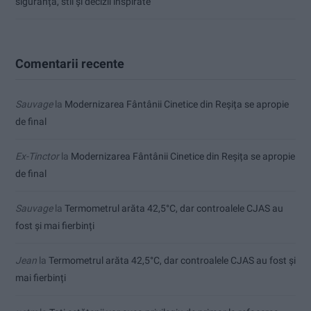
siguranță, stil și decizii inspirate
Comentarii recente
Sauvage
la
Modernizarea Fântânii Cinetice din Reșița se apropie
de final
Ex-Tinctor
la
Modernizarea Fântânii Cinetice din Reșița se apropie
de final
Sauvage
la
Termometrul arăta 42,5°C, dar controalele CJAS au
fost și mai fierbinți
Jean
la
Termometrul arăta 42,5°C, dar controalele CJAS au fost și
mai fierbinți