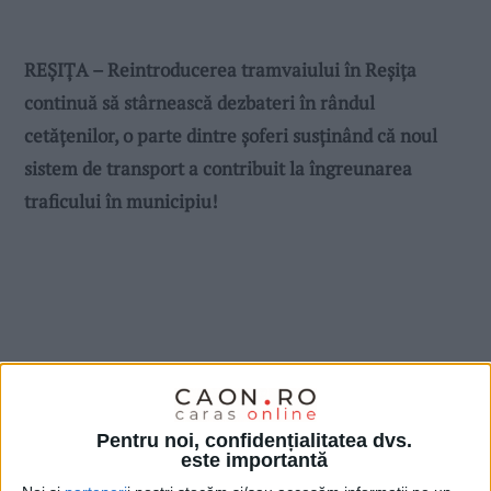
REȘIȚA – Reintroducerea tramvaiului în Reșița
continuă să stârnească dezbateri în rândul
cetățenilor, o parte dintre șoferi susținând că noul
sistem de transport a contribuit la îngreunarea
traficului în municipiu!
Pentru noi, confidențialitatea dvs.
este importantă