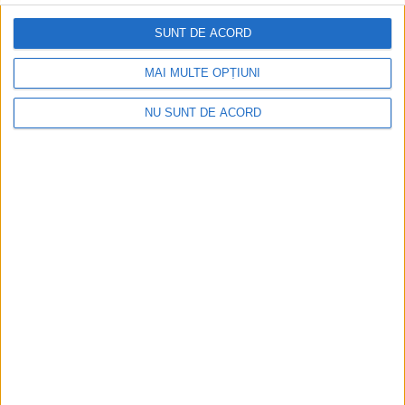
SUNT DE ACORD
Arhive
MAI MULTE OPȚIUNI
NU SUNT DE ACORD
A
r
h
i
v
e