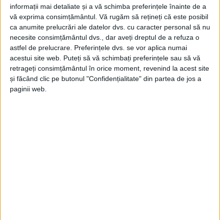
informații mai detaliate și a vă schimba preferințele înainte de a
vă exprima consimțământul.
Vă rugăm să rețineți că este posibil
ca anumite prelucrări ale datelor dvs. cu caracter personal să nu
necesite consimțământul dvs., dar aveți dreptul de a refuza o
astfel de prelucrare. Preferințele dvs. se vor aplica numai
acestui site web. Puteți să vă schimbați preferințele sau să vă
retrageți consimțământul în orice moment, revenind la acest site
și făcând clic pe butonul "Confidențialitate" din partea de jos a
paginii web.
Rezervări și informații: 0766 581 990
BDG
CARANSEBES
CARAS SEVERIN
CONFORTABIL
PERSOANE
RESITA
SIGUR
TIMISOARA
TRANSPORT
0