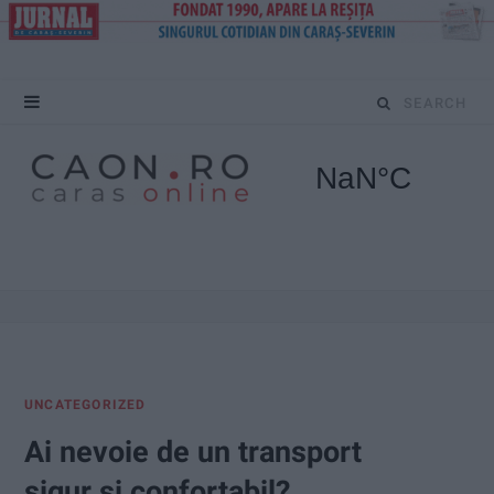
S
e
a
r
c
h
f
UNCATEGORIZED
o
Ai nevoie de un transport
r
sigur și confortabil?