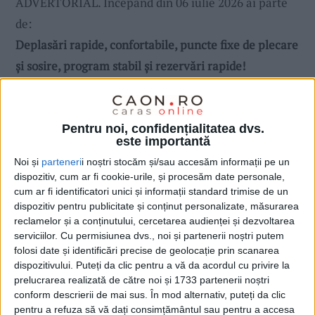
ADVERTORIAL. Începând din 06 iulie 2026 ai parte
de:
Deplasări rapide, confortabile, puncte fixe de plecare
și sosire, program stabil și rezervări rapide!
Pentru noi, confidențialitatea dvs.
este importantă
Noi și
parteneri
i noștri stocăm și/sau accesăm informații pe un
dispozitiv, cum ar fi cookie-urile, și procesăm date personale,
cum ar fi identificatori unici și informații standard trimise de un
dispozitiv pentru publicitate și conținut personalizate, măsurarea
reclamelor și a conținutului, cercetarea audienței și dezvoltarea
serviciilor.
Cu permisiunea dvs., noi și partenerii noștri putem
folosi date și identificări precise de geolocație prin scanarea
dispozitivului. Puteți da clic pentru a vă da acordul cu privire la
prelucrarea realizată de către noi și 1733 partenerii noștri
conform descrierii de mai sus. În mod alternativ, puteți da clic
pentru a refuza să vă dați consimțământul sau pentru a accesa