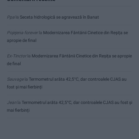
Ppa
la
Seceta hidrologică se agravează în Banat
Pojejena forever
la
Modernizarea Fântânii Cinetice din Reșița se
apropie de final
Ex-Tinctor
la
Modernizarea Fântânii Cinetice din Reșița se apropie
de final
Sauvage
la
Termometrul arăta 42,5°C, dar controalele CJAS au
fost și mai fierbinți
Jean
la
Termometrul arăta 42,5°C, dar controalele CJAS au fost și
mai fierbinți