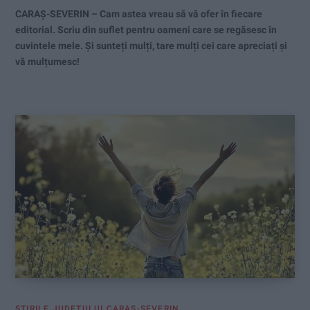
CARAȘ-SEVERIN – Cam astea vreau să vă ofer în fiecare
editorial. Scriu din suflet pentru oameni care se regăsesc în
cuvintele mele. Și sunteți mulți, tare mulți cei care apreciați și
vă mulțumesc!
ŞTIRILE JUDEŢULUI CARAŞ-SEVERIN