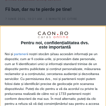
Fii bun, dar nu te pierde pe tine!
7 IUNIE 2026, 10:21 AM
3 MINUTE DE CITIRE
CARAȘ-SEVERIN – Întotdeauna am crezut că nu este greu să fii
bun, ci greu este să suporți consecințele bunătății tale. Toţi
trecem prin situaţii în care îţi vine să dai cu pumnul în masă ori
Pentru noi, confidențialitatea dvs.
în figura celui care te-a scos din minţi, să spui cuvinte pe care
este importantă
le-ai strâns în suflet, să cobori până la nivelul celui care te-a
Noi și
parteneri
i noștri stocăm și/sau accesăm informații pe un
provocat, practic să ai impresia că te răcoreşti!
dispozitiv, cum ar fi cookie-urile, și procesăm date personale,
cum ar fi identificatori unici și informații standard trimise de un
dispozitiv pentru publicitate și conținut personalizate, măsurarea
reclamelor și a conținutului, cercetarea audienței și dezvoltarea
serviciilor.
Cu permisiunea dvs., noi și partenerii noștri putem
folosi date și identificări precise de geolocație prin scanarea
dispozitivului. Puteți da clic pentru a vă da acordul cu privire la
prelucrarea realizată de către noi și 1733 partenerii noștri
conform descrierii de mai sus. În mod alternativ, puteți da clic
pentru a refuza să vă dați consimțământul sau pentru a accesa