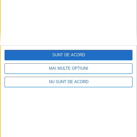
ŞTIRILE JUDEŢULUI CARAŞ-SEVERIN
Crăciunul este acolo, în sufletul tău, în
zâmbetul tău!
SUNT DE ACORD
24 DECEMBRIE 2025, 01:12 PM
2 MINUTE DE CITIRE
MAI MULTE OPȚIUNI
CARAŞ-SEVERIN – Acum avem sentimentul că un colind poate
schimba lumea în bine. Că noi putem fi altfel, noi putem fi
NU SUNT DE ACORD
binele celor de lângă noi. Crăciunul există şi, parcă, este
perioada când timpul stă mai mult cu noi. Şi o să tot repet:
Crăciunul este sărbătoarea care ne face să ne gândim la ce
iubim, la tot ce am iubit vreodată!