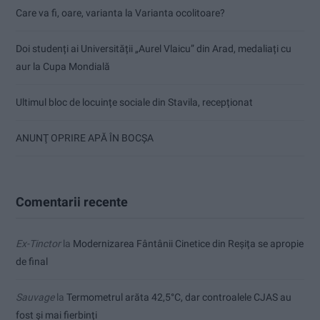
Care va fi, oare, varianta la Varianta ocolitoare?
Doi studenți ai Universității „Aurel Vlaicu” din Arad, medaliați cu
aur la Cupa Mondială
Ultimul bloc de locuințe sociale din Stavila, recepționat
ANUNŢ OPRIRE APĂ ÎN BOCȘA
Comentarii recente
Ex-Tinctor
la
Modernizarea Fântânii Cinetice din Reșița se apropie
de final
Sauvage
la
Termometrul arăta 42,5°C, dar controalele CJAS au
fost și mai fierbinți