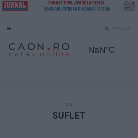
S
e
a
r
c
h
f
TAG
SUFLET
o
r