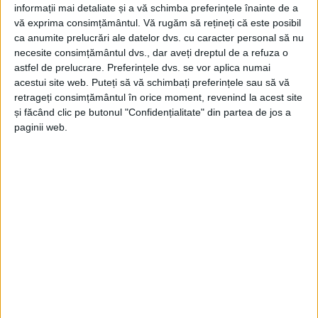
informații mai detaliate și a vă schimba preferințele înainte de a
vă exprima consimțământul.
Vă rugăm să rețineți că este posibil
ca anumite prelucrări ale datelor dvs. cu caracter personal să nu
necesite consimțământul dvs., dar aveți dreptul de a refuza o
astfel de prelucrare. Preferințele dvs. se vor aplica numai
acestui site web. Puteți să vă schimbați preferințele sau să vă
retrageți consimțământul în orice moment, revenind la acest site
ŞTIRILE JUDEŢULUI CARAŞ-SEVERIN
și făcând clic pe butonul "Confidențialitate" din partea de jos a
paginii web.
Dincolo de lumina reflectoarelor:
Denisa Drețcanu și muzica trăită cu
sufletul!
13 MAI 2026, 12:49 PM
3 MINUTE DE CITIRE
CARAȘ-SEVERIN – În spatele festivalurilor, al aplauzelor și al
luminilor de pe scenă, Denisa Drețcanu vorbește despre muzică
asemenea unui om care și-a construit viața din emoții,
sensibilitate și pasiune!