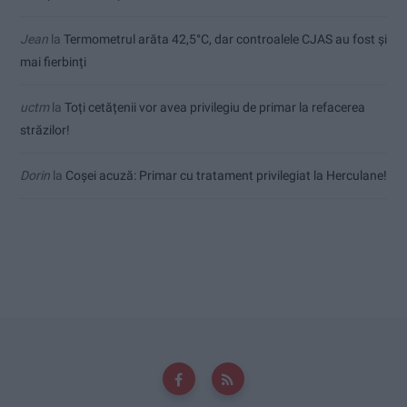
Jean
la
Termometrul arăta 42,5°C, dar controalele CJAS au fost și
mai fierbinți
uctm
la
Toți cetățenii vor avea privilegiu de primar la refacerea
străzilor!
Dorin
la
Coșei acuză: Primar cu tratament privilegiat la Herculane!