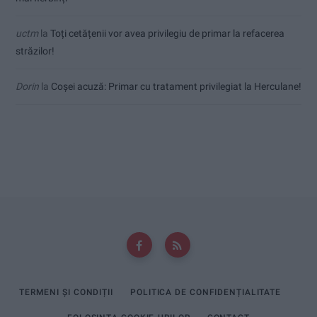
uctm
la
Toți cetățenii vor avea privilegiu de primar la refacerea
străzilor!
Dorin
la
Coșei acuză: Primar cu tratament privilegiat la Herculane!
TERMENI ȘI CONDIȚII
POLITICA DE CONFIDENȚIALITATE