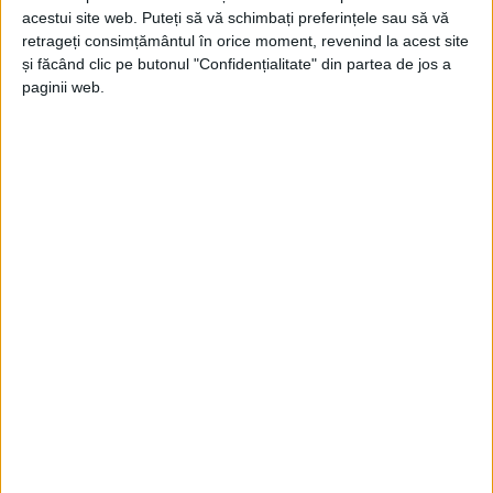
acestui site web. Puteți să vă schimbați preferințele sau să vă
retrageți consimțământul în orice moment, revenind la acest site
ŞTIRILE JUDEŢULUI CARAŞ-SEVERIN
și făcând clic pe butonul "Confidențialitate" din partea de jos a
paginii web.
Statuia împărătesei Sisi de la
Caransebeş ar putea fi reconstituită
21 APRILIE 2021, 01:00 PM
3 MINUTE DE CITIRE
CARANSEBEŞ – Din fragmentele statuii, aflate în patrimoniul
Muzeului Judeţean de Etnografie și al Regimentului de Graniță,
s-ar putea reconstitui monumentul, dacă dă o mână de ajutor
Consiliul Judeţean!