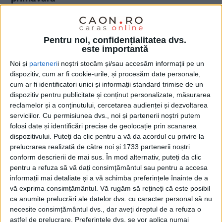
15 APRILIE 2022, 08:07 AM
1 MINUT DE CITIRE
CARANSEBEȘ – Puțin cam murdară, statuia din Parcul
Pentru noi, confidențialitatea dvs.
este importantă
Dragalina a fost spălată vineri dimineața de angajații
municipalității!
Noi și
parteneri
i noștri stocăm și/sau accesăm informații pe un
dispozitiv, cum ar fi cookie-urile, și procesăm date personale,
cum ar fi identificatori unici și informații standard trimise de un
dispozitiv pentru publicitate și conținut personalizate, măsurarea
reclamelor și a conținutului, cercetarea audienței și dezvoltarea
serviciilor.
Cu permisiunea dvs., noi și partenerii noștri putem
folosi date și identificări precise de geolocație prin scanarea
dispozitivului. Puteți da clic pentru a vă da acordul cu privire la
prelucrarea realizată de către noi și 1733 partenerii noștri
conform descrierii de mai sus. În mod alternativ, puteți da clic
pentru a refuza să vă dați consimțământul sau pentru a accesa
informații mai detaliate și a vă schimba preferințele înainte de a
vă exprima consimțământul.
Vă rugăm să rețineți că este posibil
ca anumite prelucrări ale datelor dvs. cu caracter personal să nu
necesite consimțământul dvs., dar aveți dreptul de a refuza o
astfel de prelucrare. Preferințele dvs. se vor aplica numai