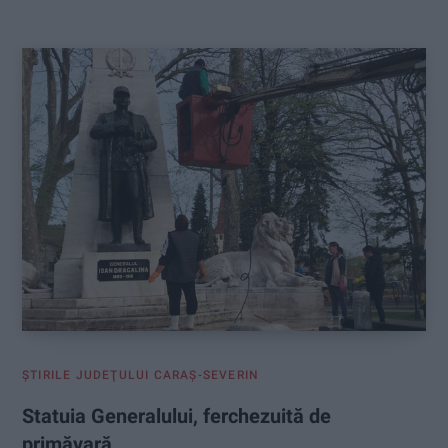
:
ŞTIRILE JUDEŢULUI CARAŞ-SEVERIN
Statuia Generalului, ferchezuită de
primăvară