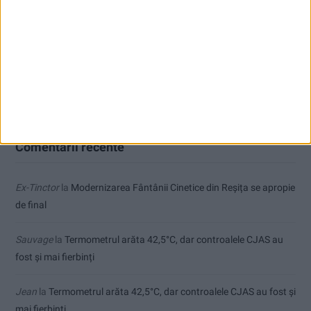
Seceta hidrologică se agravează în Banat
Cum arată un automobil bine întreținut în sezonul actual:
siguranță, stil și decizii inspirate
Comentarii recente
Ex-Tinctor
la
Modernizarea Fântânii Cinetice din Reșița se apropie
de final
Sauvage
la
Termometrul arăta 42,5°C, dar controalele CJAS au
fost și mai fierbinți
Jean
la
Termometrul arăta 42,5°C, dar controalele CJAS au fost și
mai fierbinți