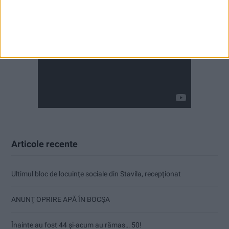
Articole recente
Ultimul bloc de locuințe sociale din Stavila, recepționat
ANUNŢ OPRIRE APĂ ÎN BOCȘA
Înainte au fost 44 și-acum au rămas… 50!