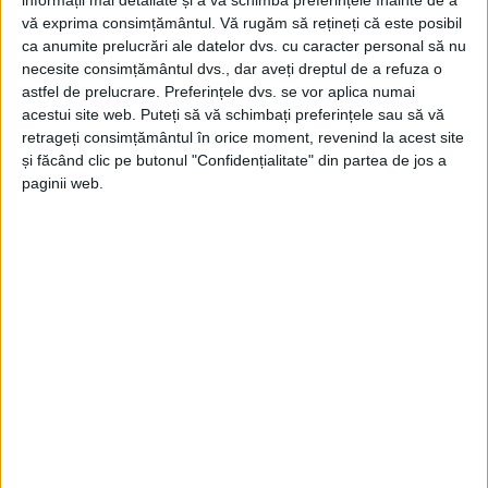
vă exprima consimțământul.
Vă rugăm să rețineți că este posibil
ca anumite prelucrări ale datelor dvs. cu caracter personal să nu
necesite consimțământul dvs., dar aveți dreptul de a refuza o
astfel de prelucrare. Preferințele dvs. se vor aplica numai
acestui site web. Puteți să vă schimbați preferințele sau să vă
retrageți consimțământul în orice moment, revenind la acest site
și făcând clic pe butonul "Confidențialitate" din partea de jos a
paginii web.
ŞTIRILE JUDEŢULUI CARAŞ-SEVERIN
5 autovehicule hibrid off-road pentru
Jandarmeria Caraș-Severin
9 IULIE 2026, 05:12 PM
2 MINUTE DE CITIRE
CARAȘ-SEVERIN – Mașinile noi, de ultimă generație, au fost
cumpărate în cadrul unui proiect transfrontalier, în materie de
situații de urgență, derulat împreună cu parteneri sârbi!