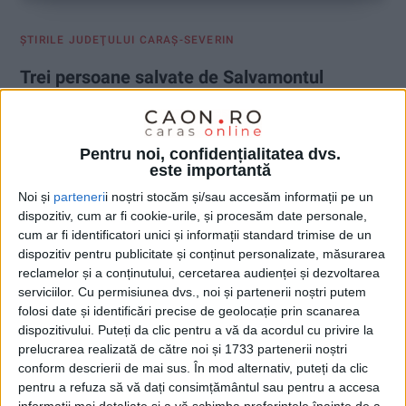
ŞTIRILE JUDEŢULUI CARAŞ-SEVERIN
Trei persoane salvate de Salvamontul
cărășean în ultimele zile
16 IULIE 2026, 07:56 AM
1 MINUT DE CITIRE
Pentru noi, confidențialitatea dvs.
este importantă
CARAȘ-SEVERIN – Salvatorii au intervenit în Cheile Carașului,
Noi și
parteneri
i noștri stocăm și/sau accesăm informații pe un
Cheile Nerei și zona Semenic-Gărâna, unde mai multe
dispozitiv, cum ar fi cookie-urile, și procesăm date personale,
persoane s-au aflat în dificultate pe diferite trasee turistice!
cum ar fi identificatori unici și informații standard trimise de un
dispozitiv pentru publicitate și conținut personalizate, măsurarea
reclamelor și a conținutului, cercetarea audienței și dezvoltarea
serviciilor.
Cu permisiunea dvs., noi și partenerii noștri putem
folosi date și identificări precise de geolocație prin scanarea
dispozitivului. Puteți da clic pentru a vă da acordul cu privire la
prelucrarea realizată de către noi și 1733 partenerii noștri
conform descrierii de mai sus. În mod alternativ, puteți da clic
pentru a refuza să vă dați consimțământul sau pentru a accesa
informații mai detaliate și a vă schimba preferințele înainte de a