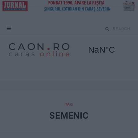
S
e
a
r
c
h
f
TAG
SEMENIC
o
r