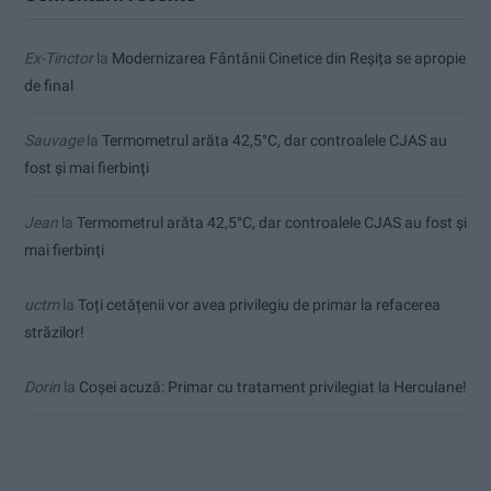
Ex-Tinctor
la
Modernizarea Fântânii Cinetice din Reșița se apropie
de final
Sauvage
la
Termometrul arăta 42,5°C, dar controalele CJAS au
fost și mai fierbinți
Jean
la
Termometrul arăta 42,5°C, dar controalele CJAS au fost și
mai fierbinți
uctm
la
Toți cetățenii vor avea privilegiu de primar la refacerea
străzilor!
Dorin
la
Coșei acuză: Primar cu tratament privilegiat la Herculane!