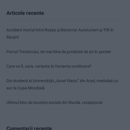
Articole recente
Accident mortal între Reșița și Berzovia! Autoturism și TIR în
flăcări!
Parcul Tricolorului, de mai bine de jumătate de an în șantier
Care va fi, oare, varianta la Varianta ocolitoare?
Doi studenți ai Universității „Aurel Vlaicu” din Arad, medaliați cu
aur la Cupa Mondială
Ultimul bloc de locuințe sociale din Stavila, recepționat
Comentarii recente