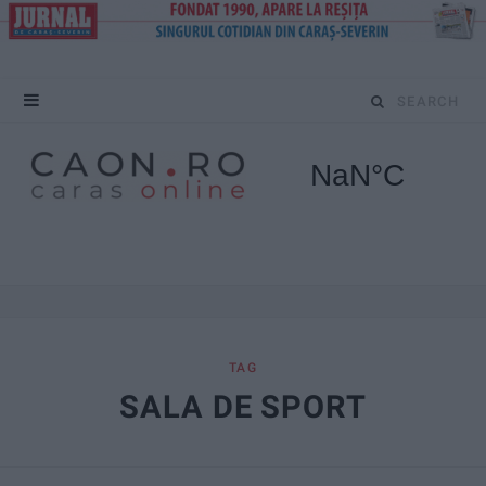
S
e
a
r
c
h
f
TAG
SALA DE SPORT
o
r