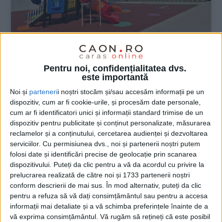
ŞTIRILE JUDEŢULUI CARAŞ-SEVERIN
Pentru noi, confidențialitatea dvs.
este importantă
De la faleză la poveste: loc nou de
Noi și
parteneri
i noștri stocăm și/sau accesăm informații pe un
joacă pentru copiii din Moldova Nouă
dispozitiv, cum ar fi cookie-urile, și procesăm date personale,
cum ar fi identificatori unici și informații standard trimise de un
15 MAI 2026, 09:06 AM
2 MINUTE DE CITIRE
dispozitiv pentru publicitate și conținut personalizate, măsurarea
reclamelor și a conținutului, cercetarea audienței și dezvoltarea
MOLDOVA NOUĂ – Copilăria capătă noi culori la Moldova Nouă,
serviciilor.
Cu permisiunea dvs., noi și partenerii noștri putem
odată cu finalizarea unui modern loc de joacă amenajat în zona
folosi date și identificări precise de geolocație prin scanarea
Falezei, în proximitatea Sălii de Sport. Proiectul, realizat de
dispozitivului. Puteți da clic pentru a vă da acordul cu privire la
prelucrarea realizată de către noi și 1733 partenerii noștri
Primăria Moldova Nouă cu sprijinul SC AquaCaraș SA, este deja
conform descrierii de mai sus. În mod alternativ, puteți da clic
pregătit să îi primească pe cei mici într-un spațiu sigur, vesel și
pentru a refuza să vă dați consimțământul sau pentru a accesa
plin de energie!
informații mai detaliate și a vă schimba preferințele înainte de a
vă exprima consimțământul.
Vă rugăm să rețineți că este posibil