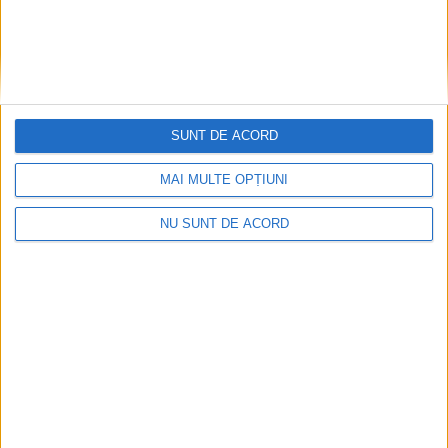
SUNT DE ACORD
CSM Reșița, primul examen în deplasare! Dorinel
MAI MULTE OPȚIUNI
Munteanu cere concentrare totală!
NU SUNT DE ACORD
2026-08-06