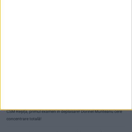
Articole recente
Pe toate șantierele se lucrează cu spor
CSM Reșița, primul examen în deplasare! Dorinel Munteanu cere
concentrare totală!