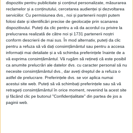
dispozitiv pentru publicitate și conținut personalizate, măsurarea
reclamelor și a conținutului, cercetarea audienței și dezvoltarea
serviciilor.
Cu permisiunea dvs., noi și partenerii noștri putem
folosi date și identificări precise de geolocație prin scanarea
dispozitivului. Puteți da clic pentru a vă da acordul cu privire la
prelucrarea realizată de către noi și 1731 partenerii noștri
conform descrierii de mai sus. În mod alternativ, puteți da clic
pentru a refuza să vă dați consimțământul sau pentru a accesa
informații mai detaliate și a vă schimba preferințele înainte de a
vă exprima consimțământul.
Vă rugăm să rețineți că este posibil
ca anumite prelucrări ale datelor dvs. cu caracter personal să nu
necesite consimțământul dvs., dar aveți dreptul de a refuza o
astfel de prelucrare. Preferințele dvs. se vor aplica numai
acestui site web. Puteți să vă schimbați preferințele sau să vă
retrageți consimțământul în orice moment, revenind la acest site
și făcând clic pe butonul "Confidențialitate" din partea de jos a
paginii web.
Primăria Dalboșeț
a semnat recent contractul de
finanțare pentru proiectul
„Construire sală de sport