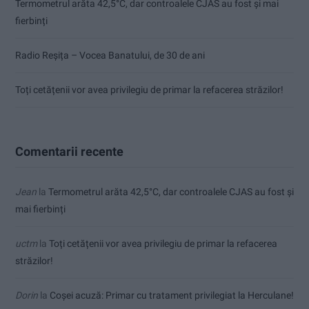
Termometrul arăta 42,5°C, dar controalele CJAS au fost și mai
fierbinți
Radio Reșița – Vocea Banatului, de 30 de ani
Toți cetățenii vor avea privilegiu de primar la refacerea străzilor!
Comentarii recente
Jean
la
Termometrul arăta 42,5°C, dar controalele CJAS au fost și
mai fierbinți
uctm
la
Toți cetățenii vor avea privilegiu de primar la refacerea
străzilor!
Dorin
la
Coșei acuză: Primar cu tratament privilegiat la Herculane!