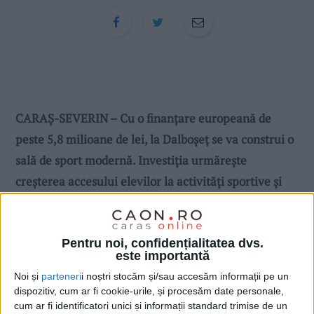
CARAȘ-SEVERIN – Cu o finanțare europeană de
peste 5,8 milioane de lei, la Dalboșeț se va construi o
sală de sport modernă. Investiția urmărește
creșterea accesului elevilor la activități sportive și
educaționale de calitate, spune primarul Florin
Curița!
Pentru noi, confidențialitatea dvs.
este importantă
Noi și
parteneri
i noștri stocăm și/sau accesăm informații pe un
dispozitiv, cum ar fi cookie-urile, și procesăm date personale,
cum ar fi identificatori unici și informații standard trimise de un