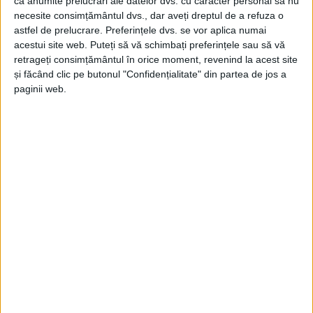
ca anumite prelucrări ale datelor dvs. cu caracter personal să nu
necesite consimțământul dvs., dar aveți dreptul de a refuza o
ŞTIRILE JUDEŢULUI CARAŞ-SEVERIN
astfel de prelucrare. Preferințele dvs. se vor aplica numai
acestui site web. Puteți să vă schimbați preferințele sau să vă
Rețeaua de învățământ, reorganizată
retrageți consimțământul în orice moment, revenind la acest site
și făcând clic pe butonul "Confidențialitate" din partea de jos a
13 IANUARIE 2026, 09:18 AM
2 MINUTE DE CITIRE
paginii web.
REȘIȚA – Valabilă pentru anul școlar 2026-2027, noua
structură a fost aprobată în ultima ședință a Consiliului Local
de anul trecut!