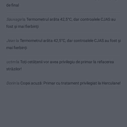
de final
Sauvage
la
Termometrul arăta 42,5°C, dar controalele CJAS au
fost și mai fierbinți
Jean
la
Termometrul arăta 42,5°C, dar controalele CJAS au fost și
mai fierbinți
uctm
la
Toți cetățenii vor avea privilegiu de primar la refacerea
străzilor!
Dorin
la
Coșei acuză: Primar cu tratament privilegiat la Herculane!