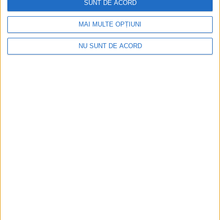
SUNT DE ACORD
va ajunge text de lege și ce susținere va mai avea atunci!
MAI MULTE OPȚIUNI
NU SUNT DE ACORD
ŞTIRILE JUDEŢULUI CARAŞ-SEVERIN
Șefiile vămilor și pădurilor, mutate în
Caraș-Severin