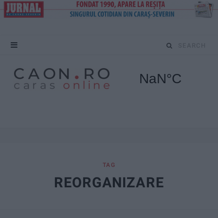
S
e
a
r
c
h
f
TAG
REORGANIZARE
o
r