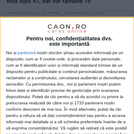
Încă sunt 41, dar vor rămâne 19
10 MARTIE 2026, 03:10 PM
2 MINUTE DE CITIRE
CARAȘ-SEVERIN – Ne referim la actualele direcții județene ale
Romsilva, comasate și transformate în direcții regionale, în
Pentru noi, confidențialitatea dvs.
vederea reformării!
este importantă
Noi și
parteneri
i noștri stocăm și/sau accesăm informații pe un
dispozitiv, cum ar fi cookie-urile, și procesăm date personale,
cum ar fi identificatori unici și informații standard trimise de un
dispozitiv pentru publicitate și conținut personalizate, măsurarea
reclamelor și a conținutului, cercetarea audienței și dezvoltarea
serviciilor.
Cu permisiunea dvs., noi și partenerii noștri putem
folosi date și identificări precise de geolocație prin scanarea
dispozitivului. Puteți da clic pentru a vă da acordul cu privire la
prelucrarea realizată de către noi și 1733 partenerii noștri
conform descrierii de mai sus. În mod alternativ, puteți da clic
pentru a refuza să vă dați consimțământul sau pentru a accesa
informații mai detaliate și a vă schimba preferințele înainte de a
vă exprima consimțământul.
Vă rugăm să rețineți că este posibil