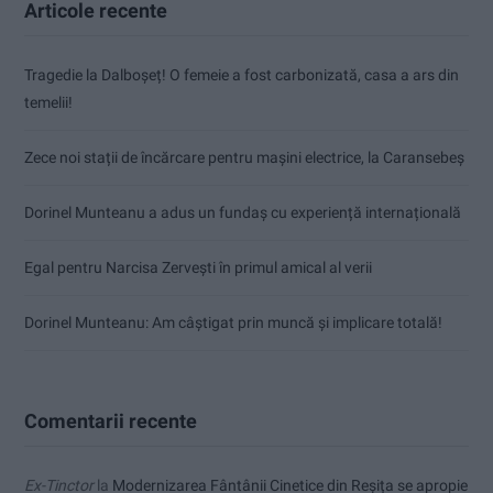
Articole recente
Tragedie la Dalboşeț! O femeie a fost carbonizată, casa a ars din
temelii!
Zece noi stații de încărcare pentru mașini electrice, la Caransebeș
Dorinel Munteanu a adus un fundaș cu experiență internațională
Egal pentru Narcisa Zervești în primul amical al verii
Dorinel Munteanu: Am câștigat prin muncă și implicare totală!
Comentarii recente
Ex-Tinctor
la
Modernizarea Fântânii Cinetice din Reșița se apropie