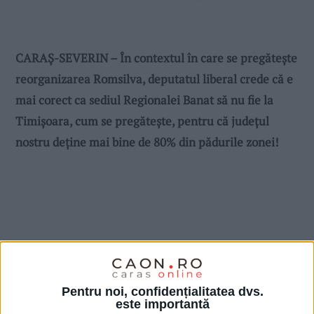
CARAȘ-SEVERIN – În contextul în care se pregătește
reorganizarea Romsilva, deputatul liberal crede că e
mai corect ca sediul Regionalei Banat să nu fie la
Timișoara, cum se pregătește, pentru că județul
nostru deține mai bine de 80% din pădurile zonei!
Pentru noi, confidențialitatea dvs.
este importantă