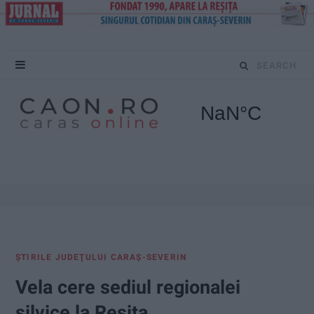
S
e
a
r
c
h
f
ŞTIRILE JUDEŢULUI CARAŞ-SEVERIN
o
Vela cere sediul regionalei
r
silvice la Reșița