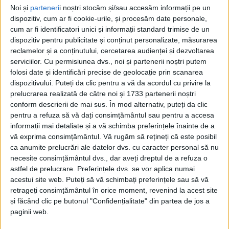
Noi și
parteneri
i noștri stocăm și/sau accesăm informații pe un
dispozitiv, cum ar fi cookie-urile, și procesăm date personale,
cum ar fi identificatori unici și informații standard trimise de un
dispozitiv pentru publicitate și conținut personalizate, măsurarea
reclamelor și a conținutului, cercetarea audienței și dezvoltarea
serviciilor.
Cu permisiunea dvs., noi și partenerii noștri putem
folosi date și identificări precise de geolocație prin scanarea
dispozitivului. Puteți da clic pentru a vă da acordul cu privire la
prelucrarea realizată de către noi și 1733 partenerii noștri
conform descrierii de mai sus. În mod alternativ, puteți da clic
pentru a refuza să vă dați consimțământul sau pentru a accesa
informații mai detaliate și a vă schimba preferințele înainte de a
vă exprima consimțământul.
Vă rugăm să rețineți că este posibil
ca anumite prelucrări ale datelor dvs. cu caracter personal să nu
„Având în vedere înființarea noii structuri
silvice
necesite consimțământul dvs., dar aveți dreptul de a refuza o
regionale de către Ministerul Mediului, Apelor și
astfel de prelucrare. Preferințele dvs. se vor aplica numai
acestui site web. Puteți să vă schimbați preferințele sau să vă
Pădurilor cu sediul la Timișoara, am transmis
retrageți consimțământul în orice moment, revenind la acest site
doamnei ministru Diana Anda Buzoianu,
și făcând clic pe butonul "Confidențialitate" din partea de jos a
următoarele observații firești care țin de eficiență și
paginii web.
o mai bună organizare a
Romsilva.“,
spune
deputatul