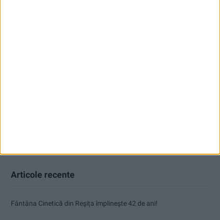
Articole recente
Fântâna Cinetică din Reșița împlinește 42 de ani!