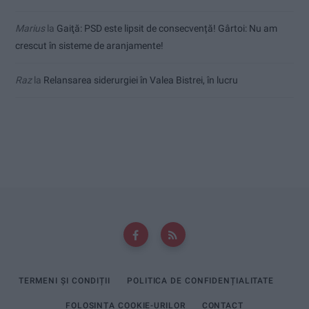
Marius
la
Gaiţă: PSD este lipsit de consecvență! Gârtoi: Nu am
crescut în sisteme de aranjamente!
Raz
la
Relansarea siderurgiei în Valea Bistrei, în lucru
TERMENI ȘI CONDIȚII
POLITICA DE CONFIDENȚIALITATE
FOLOSINȚA COOKIE-URILOR
CONTACT