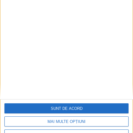
Fântâna Cinetică din Reșița împlinește 42 de ani!
SUNT DE ACORD
2026-08-06
MAI MULTE OPȚIUNI