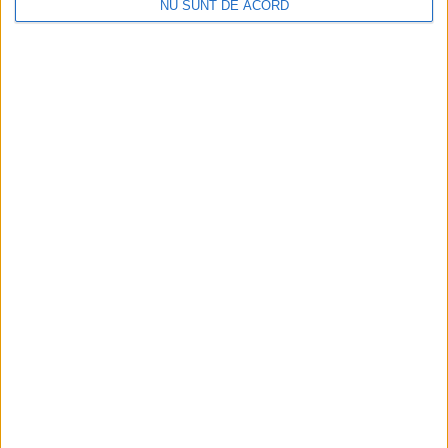
NU SUNT DE ACORD
Mai puțini inspectori, mai puține controale
2026-08-06