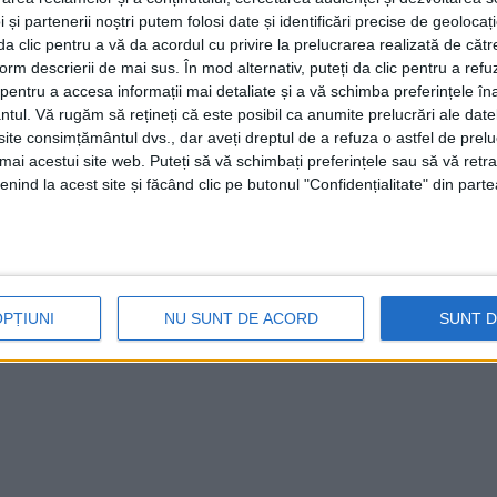
 și partenerii noștri putem folosi date și identificări precise de geoloca
i da clic pentru a vă da acordul cu privire la prelucrarea realizată de cătr
form descrierii de mai sus. În mod alternativ, puteți da clic pentru a refu
entru a accesa informații mai detaliate și a vă schimba preferințele în
ntul.
Vă rugăm să rețineți că este posibil ca anumite prelucrări ale date
te consimțământul dvs., dar aveți dreptul de a refuza o astfel de prelu
umai acestui site web. Puteți să vă schimbați preferințele sau să vă ret
nind la acest site și făcând clic pe butonul "Confidențialitate" din parte
OPȚIUNI
NU SUNT DE ACORD
SUNT 