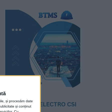
ntă
rile, și procesăm date
ublicitate și conținut
viciilor.
Cu