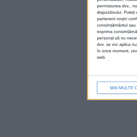
permisiunea dvs., noi
dispozitivului. Puteț
partenerii noștri con
consimțământul sau p
exprima consimțămâ
personal să nu necesi
dvs. se vor aplica n
în orice moment, reve
web.
MAI MULTE 