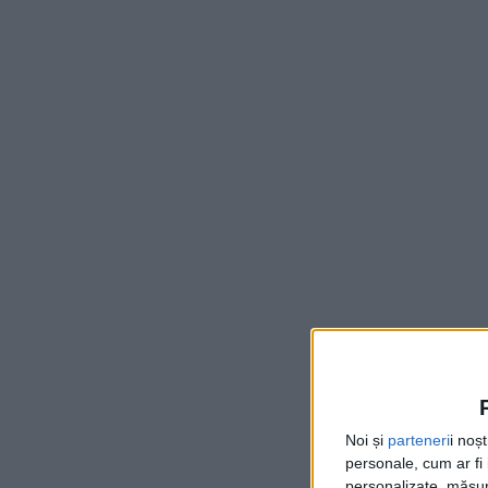
Noi și
parteneri
i noș
personale, cum ar fi i
personalizate, măsura