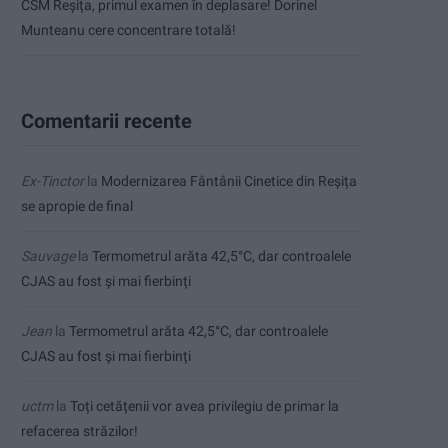
CSM Reșița, primul examen în deplasare! Dorinel
Munteanu cere concentrare totală!
Comentarii recente
Ex-Tinctor
la
Modernizarea Fântânii Cinetice din Reșița
se apropie de final
Sauvage
la
Termometrul arăta 42,5°C, dar controalele
CJAS au fost și mai fierbinți
Jean
la
Termometrul arăta 42,5°C, dar controalele
CJAS au fost și mai fierbinți
uctm
la
Toți cetățenii vor avea privilegiu de primar la
refacerea străzilor!