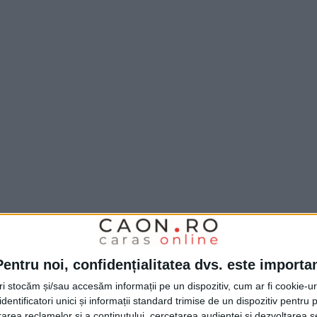
Pentru noi, confidențialitatea dvs. este importa
tri stocăm și/sau accesăm informații pe un dispozitiv, cum ar fi cookie-u
dentificatori unici și informații standard trimise de un dispozitiv pentru p
rea reclamelor și a conținutului, cercetarea audienței și dezvoltarea ser