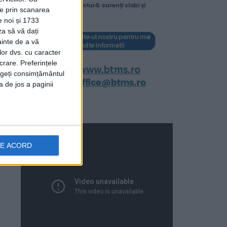
ție prin scanarea
e noi și 1733
za să vă dați
ainte de a vă
lor dvs. cu caracter
crare. Preferințele
rageți consimțământul
a de jos a paginii
DE ACORD