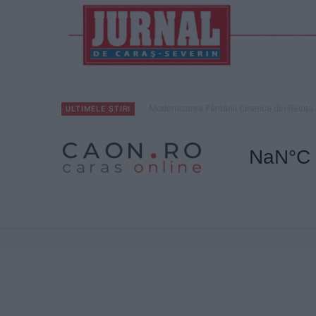
Modernizarea Fântânii Cinetice din Reșița 
ULTIMELE ȘTIRI