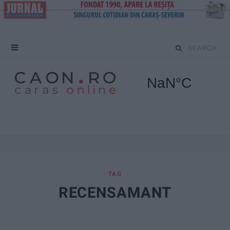
S
e
a
r
c
h
f
TAG
RECENSAMANT
o
r