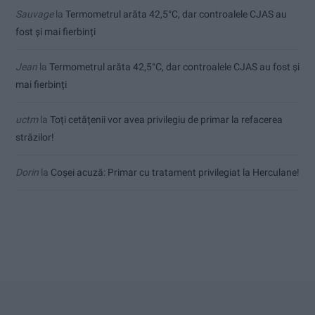
Sauvage
la
Termometrul arăta 42,5°C, dar controalele CJAS au
fost și mai fierbinți
Jean
la
Termometrul arăta 42,5°C, dar controalele CJAS au fost și
mai fierbinți
uctm
la
Toți cetățenii vor avea privilegiu de primar la refacerea
străzilor!
Dorin
la
Coșei acuză: Primar cu tratament privilegiat la Herculane!