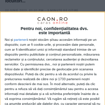
locuitori…
22 IUNIE 2023, 01:31 PM
3 MINUTE DE CITIRE
CARAŞ-SEVERIN – … rezultă din compararea datelor din
Registrul electoral cu cele ale Recensământului 2021.
Pentru noi, confidențialitatea dvs.
Comparaţia este, desigur, una de tipul „mere cu pere“, fiind
este importantă
vorba despre statistici diferite, realizate de instituţii diferite, în
Noi și
parteneri
i noștri stocăm și/sau accesăm informații pe un
baza unor metodologii diferite, la intervale de timp diferite!
dispozitiv, cum ar fi cookie-urile, și procesăm date personale,
cum ar fi identificatori unici și informații standard trimise de un
dispozitiv pentru publicitate și conținut personalizate, măsurarea
reclamelor și a conținutului, cercetarea audienței și dezvoltarea
serviciilor.
Cu permisiunea dvs., noi și partenerii noștri putem
folosi date și identificări precise de geolocație prin scanarea
dispozitivului. Puteți da clic pentru a vă da acordul cu privire la
prelucrarea realizată de către noi și 1733 partenerii noștri
conform descrierii de mai sus. În mod alternativ, puteți da clic
pentru a refuza să vă dați consimțământul sau pentru a accesa
informații mai detaliate și a vă schimba preferințele înainte de a
vă exprima consimțământul.
Vă rugăm să rețineți că este posibil
ca anumite prelucrări ale datelor dvs. cu caracter personal să nu