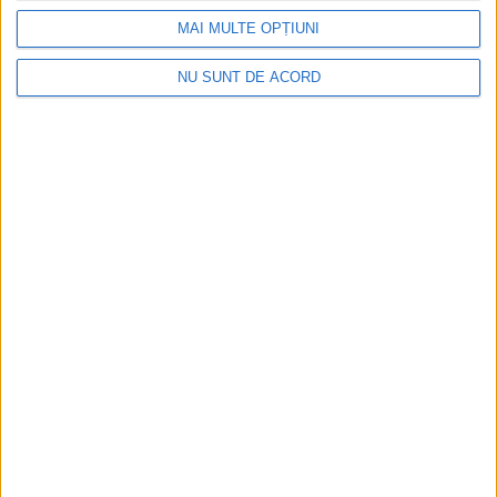
MAI MULTE OPȚIUNI
NU SUNT DE ACORD
ŞTIRILE JUDEŢULUI CARAŞ-SEVERIN
Recensământul, vital pentru
dezvoltarea comunităților