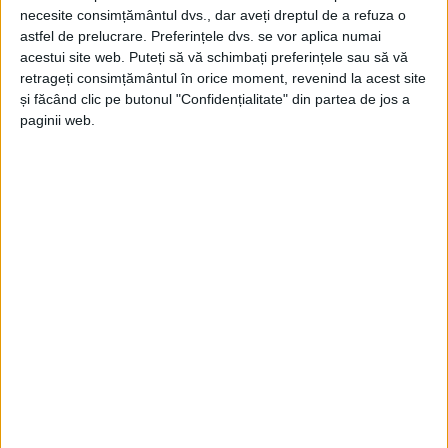
necesite consimțământul dvs., dar aveți dreptul de a refuza o
astfel de prelucrare. Preferințele dvs. se vor aplica numai
acestui site web. Puteți să vă schimbați preferințele sau să vă
retrageți consimțământul în orice moment, revenind la acest site
ŞTIRILE JUDEŢULUI CARAŞ-SEVERIN
și făcând clic pe butonul "Confidențialitate" din partea de jos a
paginii web.
Suntem primii dintre ultimii cinci
2 IUNIE 2023, 05:19 PM
2 MINUTE DE CITIRE
CARAŞ-SEVERIN – Potrivit rezultatelor finale ale ultimului
recensământ, trăim într-unul din cele mai slab populate judeţe
din ţară! Numărul locuitorilor din judeţ a scăzut cu aproape
50.000 în ultimul deceniu şi cu aproape 130.000 faţă de 1992,
conform rezultatelor definitive ale Recensământului Populaţiei
şi Locuinţelor 2021!