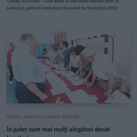
CARAŞ-SEVERIN – Cum arăta şi cum arată tabloul etnic al
judeţului, potrivit Institutului Naţional de Statistică (INS)!
ŞTIRILE JUDEŢULUI CARAŞ-SEVERIN
În județ sunt mai mulţi alegători decât