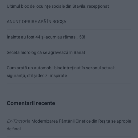
Ultimul bloc de locuințe sociale din Stavila, recepționat
ANUNŢ OPRIRE APĂ ÎN BOCȘA
Înainte au fost 44 și-acum au rămas… 50!
Seceta hidrologică se agravează în Banat
Cum arată un automobil bine întreținut în sezonul actual:
siguranță, stil și decizii inspirate
Comentarii recente
Ex-Tinctor
la
Modernizarea Fântânii Cinetice din Reșița se apropie
de final