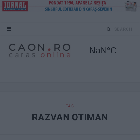
S
e
a
r
c
h
f
TAG
RAZVAN OTIMAN
o
r