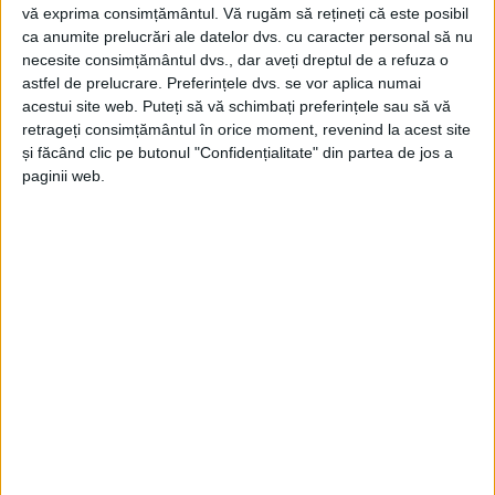
vă exprima consimțământul.
Vă rugăm să rețineți că este posibil
ca anumite prelucrări ale datelor dvs. cu caracter personal să nu
necesite consimțământul dvs., dar aveți dreptul de a refuza o
astfel de prelucrare. Preferințele dvs. se vor aplica numai
acestui site web. Puteți să vă schimbați preferințele sau să vă
retrageți consimțământul în orice moment, revenind la acest site
și făcând clic pe butonul "Confidențialitate" din partea de jos a
ŞTIRILE JUDEŢULUI CARAŞ-SEVERIN
paginii web.
Trei zile de concerte, folclor, rock, hip-
hop și pop la Zilele Reșiței
17 IUNIE 2026, 01:59 PM
2 MINUTE DE CITIRE
REȘIȚA – Municipiul Reșița se pregătește pentru unul dintre
cele mai așteptate evenimente ale anului. În perioada 26–28
iunie, Platforma Câlnicel va găzdui ediția din acest an a Zilelor
Reșiței, un maraton de spectacole care va reuni artiști de
folclor, rock, pop și hip-hop, într-o sărbătoare dedicată întregii
comunități!