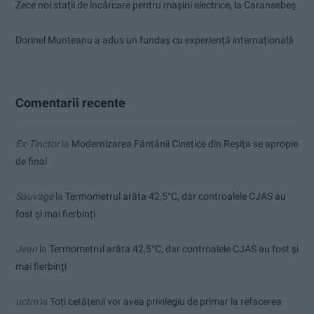
Zece noi stații de încărcare pentru mașini electrice, la Caransebeș
Dorinel Munteanu a adus un fundaș cu experiență internațională
Comentarii recente
Ex-Tinctor
la
Modernizarea Fântânii Cinetice din Reșița se apropie
de final
Sauvage
la
Termometrul arăta 42,5°C, dar controalele CJAS au
fost și mai fierbinți
Jean
la
Termometrul arăta 42,5°C, dar controalele CJAS au fost și
mai fierbinți
uctm
la
Toți cetățenii vor avea privilegiu de primar la refacerea