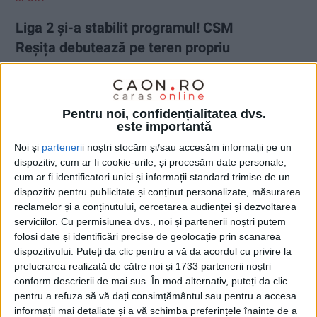
Liga 2 și-a stabilit programul! CSM
Reșița debutează pe teren propriu
împotriva ASA Târgu Mureș!
23 IULIE 2026, 08:27 AM
10 MINUTE DE CITIRE
Pentru noi, confidențialitatea dvs.
este importantă
REȘIȚA –
Federația Română de Fotbal a stabilit
Noi și
parteneri
i noștri stocăm și/sau accesăm informații pe un
miercuri, 22 iulie, prin tragere la sorți, programul
dispozitiv, cum ar fi cookie-urile, și procesăm date personale,
sezonului 2026-2027 al Ligii 2!
cum ar fi identificatori unici și informații standard trimise de un
dispozitiv pentru publicitate și conținut personalizate, măsurarea
reclamelor și a conținutului, cercetarea audienței și dezvoltarea
serviciilor.
Cu permisiunea dvs., noi și partenerii noștri putem
folosi date și identificări precise de geolocație prin scanarea
dispozitivului. Puteți da clic pentru a vă da acordul cu privire la
prelucrarea realizată de către noi și 1733 partenerii noștri
conform descrierii de mai sus. În mod alternativ, puteți da clic
pentru a refuza să vă dați consimțământul sau pentru a accesa
informații mai detaliate și a vă schimba preferințele înainte de a