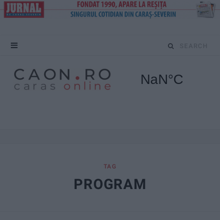
S
e
a
r
c
h
f
TAG
PROGRAM
o
r