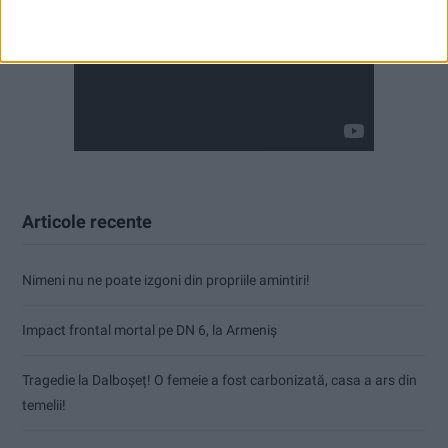
Articole recente
Nimeni nu ne poate izgoni din propriile amintiri!
Impact frontal mortal pe DN 6, la Armeniș
Tragedie la Dalboşeț! O femeie a fost carbonizată, casa a ars din
temelii!