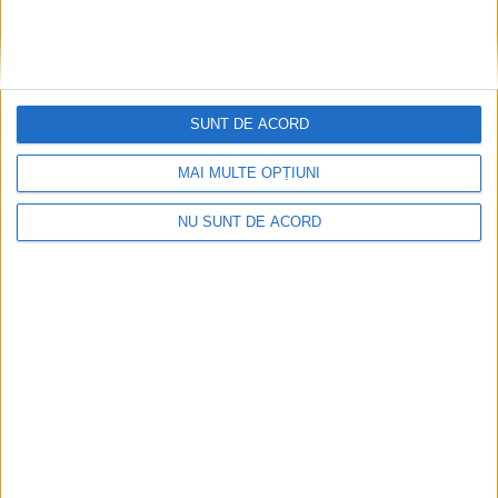
ŞTIRILE JUDEŢULUI CARAŞ-SEVERIN
SUNT DE ACORD
Multe gropi vor face cunoștință cu
asfaltul
MAI MULTE OPȚIUNI
5 FEBRUARIE 2026, 04:18 PM
3 MINUTE DE CITIRE
NU SUNT DE ACORD
REȘIȚA – Și asta nu doar cele de pe raza municipiului, ci și o
parte a celor din Moniom, Câlnic,Țerova, Doman Secu și
Cuptoare!