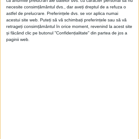
ca anumite prelucrări ale datelor dvs. cu caracter personal să nu
necesite consimțământul dvs., dar aveți dreptul de a refuza o
astfel de prelucrare. Preferințele dvs. se vor aplica numai
acestui site web. Puteți să vă schimbați preferințele sau să vă
retrageți consimțământul în orice moment, revenind la acest site
și făcând clic pe butonul "Confidențialitate" din partea de jos a
paginii web.
ŞTIRILE JUDEŢULUI CARAŞ-SEVERIN
UCM Reşiţa, măsurată şi evaluată
19 MAI 2023, 08:01 AM
3 MINUTE DE CITIRE
REŞIŢA – În timp ce topografii îi măsoară perimetrul,
administratorul judiciar îi prezintă rezultatele economice!