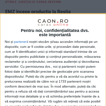
ŞTIRILE JUDEŢULUI CARAŞ-SEVERIN
EMZ începe producția la Reșița
18 IULIE 2023, 12:49 PM
2 MINUTE DE CITIRE
Pentru noi, confidențialitatea dvs.
REȘIȚA – Mâine are loc deschiderea oficială a fabricii de 5.000
este importantă
mp de pe Valea Țerovei. Suprafață din care 3.000 mp
Noi și
parteneri
i noștri stocăm și/sau accesăm informații pe un
reprezintă zona de producție a unei fabrici care mai cuprinde
dispozitiv, cum ar fi cookie-urile, și procesăm date personale,
spațiu de depozitare și birouri. EMZ a investit 8,5 milioane de
cum ar fi identificatori unici și informații standard trimise de un
euro într-o locație a cărei construcție a început în august 2022
dispozitiv pentru publicitate și conținut personalizate, măsurarea
și care se adaugă locațiilor de producție EMZ din Germania,
reclamelor și a conținutului, cercetarea audienței și dezvoltarea
Cehia, Mexic și China!
serviciilor.
Cu permisiunea dvs., noi și partenerii noștri putem
folosi date și identificări precise de geolocație prin scanarea
dispozitivului. Puteți da clic pentru a vă da acordul cu privire la
prelucrarea realizată de către noi și 1733 partenerii noștri
conform descrierii de mai sus. În mod alternativ, puteți da clic
pentru a refuza să vă dați consimțământul sau pentru a accesa
informații mai detaliate și a vă schimba preferințele înainte de a
vă exprima consimțământul.
Vă rugăm să rețineți că este posibil