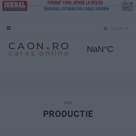
S
e
a
r
c
h
f
TAG
PRODUCTIE
o
r