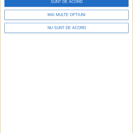
SUNT DE ACORD
multe firme să intre în colaps!
MAI MULTE OPȚIUNI
NU SUNT DE ACORD
ŞTIRILE JUDEŢULUI CARAŞ-SEVERIN
Se fabrică tramvaiele Reşiţei