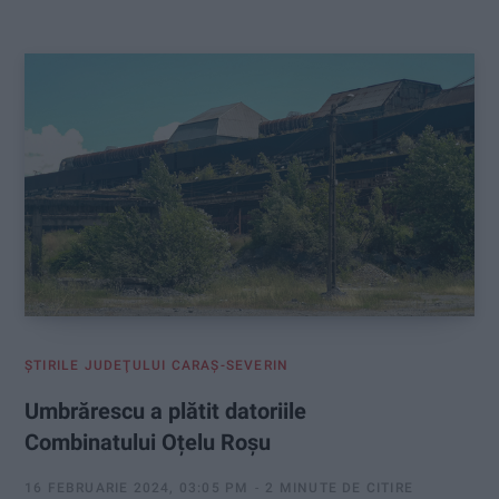
:
ŞTIRILE JUDEŢULUI CARAŞ-SEVERIN
Umbrărescu a plătit datoriile
Combinatului Oțelu Roșu
16 FEBRUARIE 2024, 03:05 PM
2 MINUTE DE CITIRE