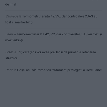
de final
Sauvage
la
Termometrul arăta 42,5°C, dar controalele CJAS au
fost și mai fierbinți
Jean
la
Termometrul arăta 42,5°C, dar controalele CJAS au fost și
mai fierbinți
uctm
la
Toți cetățenii vor avea privilegiu de primar la refacerea
străzilor!
Dorin
la
Coșei acuză: Primar cu tratament privilegiat la Herculane!