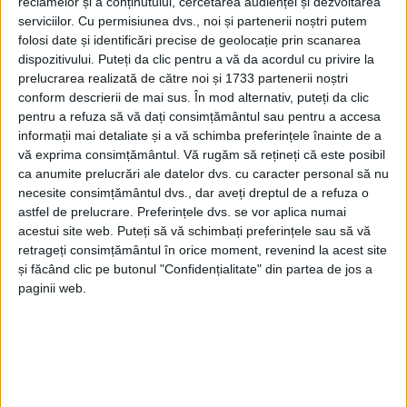
reclamelor și a conținutului, cercetarea audienței și dezvoltarea
Te-ai vaccinat? Acum pune umărul la
serviciilor.
Cu permisiunea dvs., noi și partenerii noștri putem
folosi date și identificări precise de geolocație prin scanarea
rapel!
dispozitivului. Puteți da clic pentru a vă da acordul cu privire la
prelucrarea realizată de către noi și 1733 partenerii noștri
10 IUNIE 2021, 06:31 PM
1 MINUT DE CITIRE
conform descrierii de mai sus. În mod alternativ, puteți da clic
pentru a refuza să vă dați consimțământul sau pentru a accesa
REŞIŢA – Dacă în weekendul 21-23 mai, reşiţenii au pus umărul
informații mai detaliate și a vă schimba preferințele înainte de a
la maratonul de vaccinare, acum a venit rândul rapelului. Este
vă exprima consimțământul.
Vă rugăm să rețineți că este posibil
vorba despre administrarea celei de-a doua doze în cadrul
ca anumite prelucrări ale datelor dvs. cu caracter personal să nu
maratonului de vaccinare „Reşiţa pune umărul!“. Campania se
necesite consimțământul dvs., dar aveți dreptul de a refuza o
derulează în perioada 11-13 iunie!
astfel de prelucrare. Preferințele dvs. se vor aplica numai
acestui site web. Puteți să vă schimbați preferințele sau să vă
retrageți consimțământul în orice moment, revenind la acest site
și făcând clic pe butonul "Confidențialitate" din partea de jos a
paginii web.