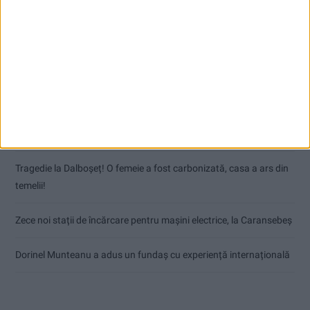
Articole recente
Nimeni nu ne poate izgoni din propriile amintiri!
Impact frontal mortal pe DN 6, la Armeniș
Tragedie la Dalboşeț! O femeie a fost carbonizată, casa a ars din
temelii!
Zece noi stații de încărcare pentru mașini electrice, la Caransebeș
Dorinel Munteanu a adus un fundaș cu experiență internațională