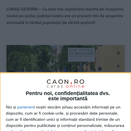
CARAŞ-SEVERIN – Cu doar trei săptămâni înainte de începerea
noului an şcolar, judeţul nostru are un procent mic de acoperire
vaccinală în rândul populaţiei de vârstă şcolară!
Pentru noi, confidențialitatea dvs.
este importantă
Noi și
parteneri
i noștri stocăm și/sau accesăm informații pe un
dispozitiv, cum ar fi cookie-urile, și procesăm date personale,
cum ar fi identificatori unici și informații standard trimise de un
dispozitiv pentru publicitate și conținut personalizate, măsurarea
ŞTIRILE JUDEŢULUI CARAŞ-SEVERIN