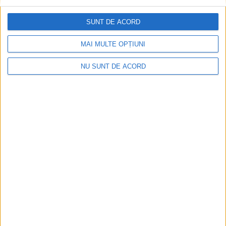
SUNT DE ACORD
MAI MULTE OPȚIUNI
NU SUNT DE ACORD
ŞTIRILE JUDEŢULUI CARAŞ-SEVERIN
Peste 1000 de profesori cărăşeni vor
face rapelul
23 MARTIE 2021, 10:32 AM
2 MINUTE DE CITIRE
CARAŞ-SEVERIN – Cum stăm cu vaccinarea cadrelor didactice
din Caraş-Severin? Este întrebarea care stă pe buzele tuturor,
având în vedere faptul că săptămâna trecută au fost confirmaţi
cu SARS CoV-2, șase profesori şi 13 elevi, iar alţi cinci au avut
simptome!