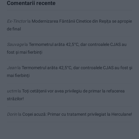
Comentarii recente
Ex-Tinctor
la
Modernizarea Fântânii Cinetice din Reșița se apropie
de final
Sauvage
la
Termometrul arăta 42,5°C, dar controalele CJAS au
fost și mai fierbinți
Jean
la
Termometrul arăta 42,5°C, dar controalele CJAS au fost și
mai fierbinți
uctm
la
Toți cetățenii vor avea privilegiu de primar la refacerea
străzilor!
Dorin
la
Coșei acuză: Primar cu tratament privilegiat la Herculane!