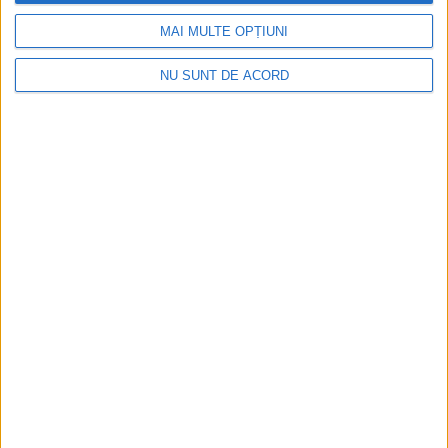
CARAȘ-SEVERIN – Interdicția este instituită din 24 aprilie, până
MAI MULTE OPȚIUNI
în 7 iunie, pentru orice specii de pești, crustacee, moluște sau
alte viețuitoare acvatice!
NU SUNT DE ACORD
ŞTIRILE JUDEŢULUI CARAŞ-SEVERIN