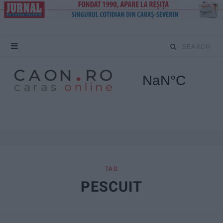
S
e
a
r
c
h
f
TAG
PESCUIT
o
r