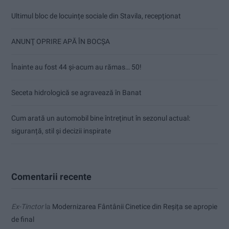
Ultimul bloc de locuințe sociale din Stavila, recepționat
ANUNŢ OPRIRE APĂ ÎN BOCȘA
Înainte au fost 44 și-acum au rămas… 50!
Seceta hidrologică se agravează în Banat
Cum arată un automobil bine întreținut în sezonul actual:
siguranță, stil și decizii inspirate
Comentarii recente
Ex-Tinctor
la
Modernizarea Fântânii Cinetice din Reșița se apropie
de final