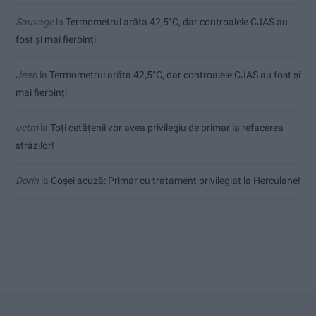
Sauvage
la
Termometrul arăta 42,5°C, dar controalele CJAS au
fost și mai fierbinți
Jean
la
Termometrul arăta 42,5°C, dar controalele CJAS au fost și
mai fierbinți
uctm
la
Toți cetățenii vor avea privilegiu de primar la refacerea
străzilor!
Dorin
la
Coșei acuză: Primar cu tratament privilegiat la Herculane!