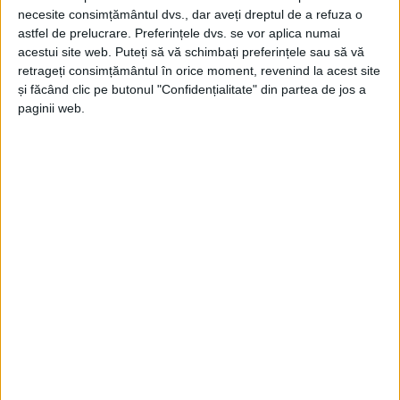
necesite consimțământul dvs., dar aveți dreptul de a refuza o
astfel de prelucrare. Preferințele dvs. se vor aplica numai
acestui site web. Puteți să vă schimbați preferințele sau să vă
retrageți consimțământul în orice moment, revenind la acest site
și făcând clic pe butonul "Confidențialitate" din partea de jos a
paginii web.
ŞTIRILE JUDEŢULUI CARAŞ-SEVERIN
Sezonul de pescuit, deschis pe Valea
Bistrei
1 APRILIE 2025, 02:21 PM
1 MINUT DE CITIRE
CARAȘ-SEVERIN – Motiv de bucurie pentru pasionații de
pescuit! Începând de azi, 1 aprilie, Ocolul Silvic Oțelu Roșu din
cadrul Direcției Silvice Caraș-Severin a deschis oficial sezonul
de pescuit, care va fi activ până în data de 30 septembrie 2025!