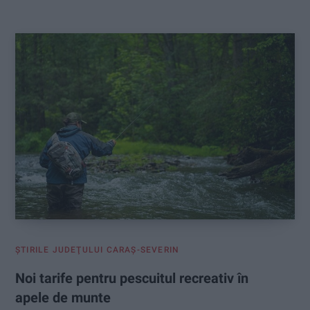
:
ŞTIRILE JUDEŢULUI CARAŞ-SEVERIN
Noi tarife pentru pescuitul recreativ în
apele de munte