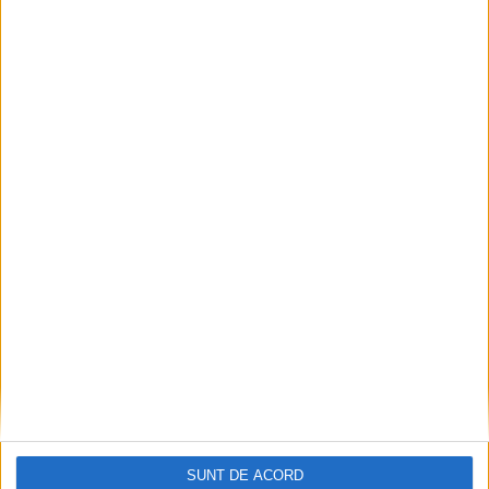
ŞTIRILE JUDEŢULUI CARAŞ-SEVERIN
Atenție: pescuitul în Dunăre, în pragul
prohibiției!
SUNT DE ACORD
18 APRILIE 2022, 01:01 PM
2 MINUTE DE CITIRE