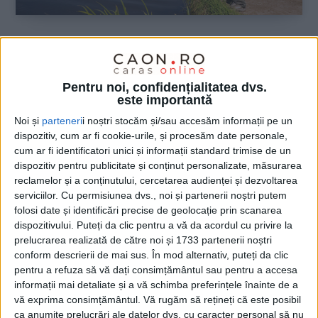
ŞTIRILE JUDEŢULUI CARAŞ-SEVERIN
Cârligul vinovat: momeli aruncate,
Pentru noi, confidențialitatea dvs.
specii schimbate
este importantă
Noi și
parteneri
i noștri stocăm și/sau accesăm informații pe un
27 MAI 2025, 03:22 PM
3 MINUTE DE CITIRE
dispozitiv, cum ar fi cookie-urile, și procesăm date personale,
cum ar fi identificatori unici și informații standard trimise de un
CARAȘ-SEVERIN – Banatul Montan se confruntă cu o problemă
dispozitiv pentru publicitate și conținut personalizate, măsurarea
ecologică tot mai frecventă: apariția unor specii de pești
reclamelor și a conținutului, cercetarea audienței și dezvoltarea
invazive în lacurile de acumulare!
serviciilor.
Cu permisiunea dvs., noi și partenerii noștri putem
folosi date și identificări precise de geolocație prin scanarea
dispozitivului. Puteți da clic pentru a vă da acordul cu privire la
prelucrarea realizată de către noi și 1733 partenerii noștri
conform descrierii de mai sus. În mod alternativ, puteți da clic
pentru a refuza să vă dați consimțământul sau pentru a accesa
informații mai detaliate și a vă schimba preferințele înainte de a
vă exprima consimțământul.
Vă rugăm să rețineți că este posibil
ca anumite prelucrări ale datelor dvs. cu caracter personal să nu