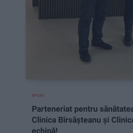
SPORT
Parteneriat pentru sănătatea
Clinica Bîrsășteanu și Clini
echipă!