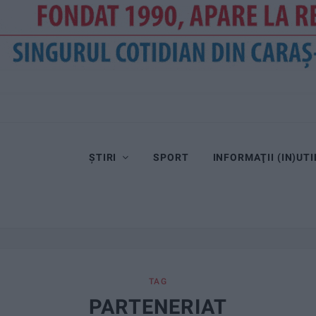
Dorinel Munteanu cere concentrare totală!
ȘTIRI
SPORT
INFORMAŢII (IN)UTI
TAG
PARTENERIAT