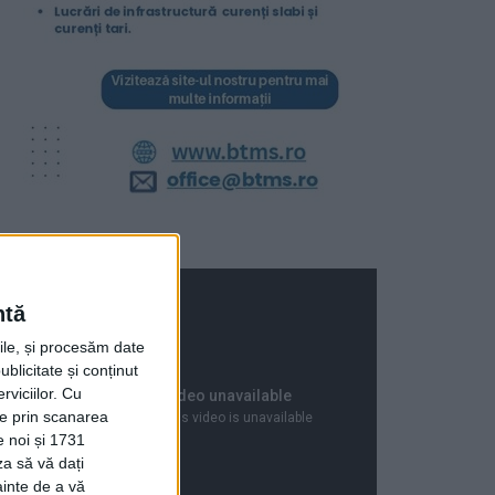
ntă
rile, și procesăm date
ublicitate și conținut
viciilor.
Cu
ție prin scanarea
e noi și 1731
za să vă dați
ainte de a vă