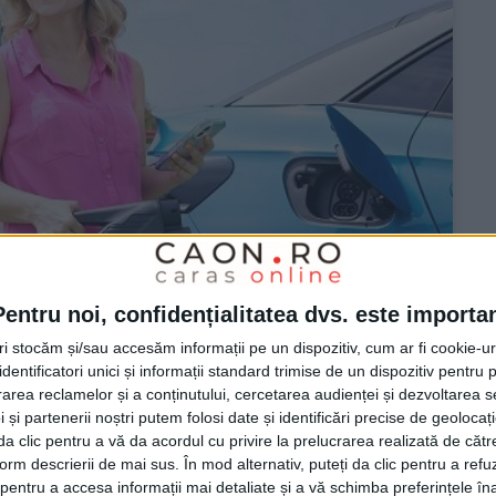
Pentru noi, confidențialitatea dvs. este importa
tri stocăm și/sau accesăm informații pe un dispozitiv, cum ar fi cookie-u
dentificatori unici și informații standard trimise de un dispozitiv pentru p
rea reclamelor și a conținutului, cercetarea audienței și dezvoltarea ser
 și partenerii noștri putem folosi date și identificări precise de geoloca
i da clic pentru a vă da acordul cu privire la prelucrarea realizată de cătr
sc forțele pentru
form descrierii de mai sus. În mod alternativ, puteți da clic pentru a refu
 mobilitate electrică în
entru a accesa informații mai detaliate și a vă schimba preferințele în