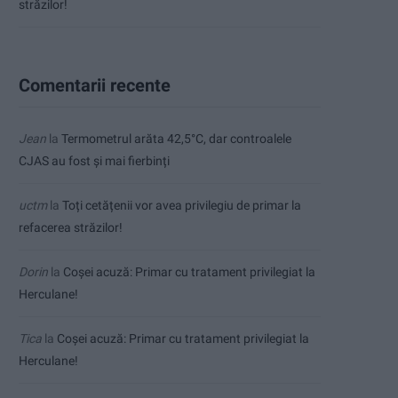
străzilor!
Comentarii recente
Jean
la
Termometrul arăta 42,5°C, dar controalele
CJAS au fost și mai fierbinți
uctm
la
Toți cetățenii vor avea privilegiu de primar la
refacerea străzilor!
Dorin
la
Coșei acuză: Primar cu tratament privilegiat la
Herculane!
Tica
la
Coșei acuză: Primar cu tratament privilegiat la
Herculane!