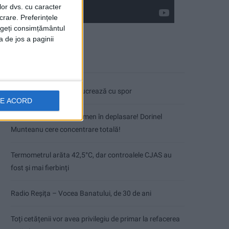
lor dvs. cu caracter
crare. Preferințele
rageți consimțământul
a de jos a paginii
Articole recente
Pe toate șantierele se lucrează cu spor
DE ACORD
CSM Reșița, primul examen în deplasare! Dorinel
Munteanu cere concentrare totală!
Termometrul arăta 42,5°C, dar controalele CJAS au
fost și mai fierbinți
Radio Reșița – Vocea Banatului, de 30 de ani
Toți cetățenii vor avea privilegiu de primar la refacerea