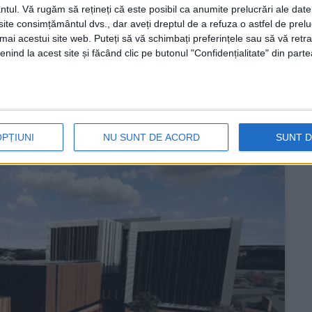
ntul.
Vă rugăm să rețineți că este posibil ca anumite prelucrări ale date
te consimțământul dvs., dar aveți dreptul de a refuza o astfel de prelu
umai acestui site web. Puteți să vă schimbați preferințele sau să vă ret
nind la acest site și făcând clic pe butonul "Confidențialitate" din parte
găzdui stații de încărcare PPC Blue! Vor fi instalate
lă de peste 30 MW!
OPȚIUNI
NU SUNT DE ACORD
SUNT 