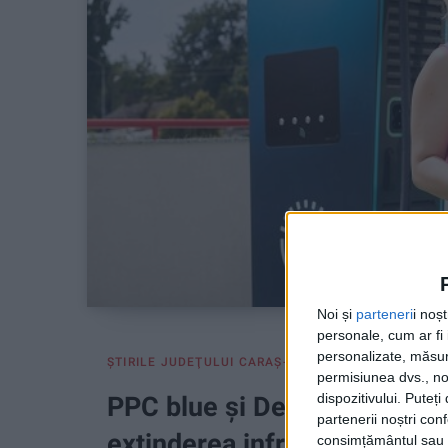
Noi și
parteneri
i noș
personale, cum ar fi i
personalizate, măsura
ŞTIRILE JUDEŢULUI CARAŞ-SEVERIN
permisiunea dvs., noi
dispozitivului. Puteț
PPC blue și Dedeman își une
partenerii noștri con
extinderea infrastructurii de
consimțământul sau p