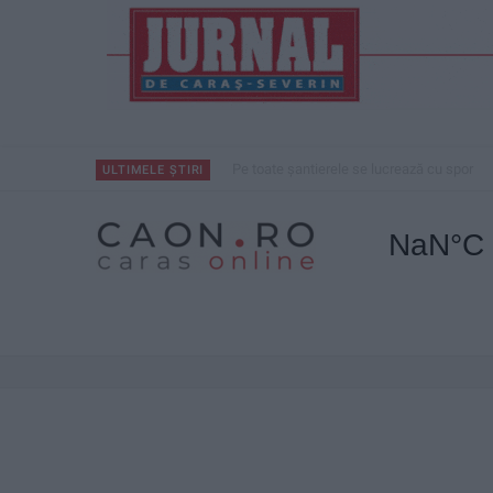
CSM Reșița, primul examen în deplasare! 
ULTIMELE ȘTIRI