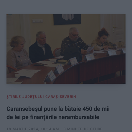
:
ŞTIRILE JUDEŢULUI CARAŞ-SEVERIN
Caransebeșul pune la bătaie 450 de mii
de lei pe finanțările nerambursabile
18 MARTIE 2024, 10:14 AM
3 MINUTE DE CITIRE