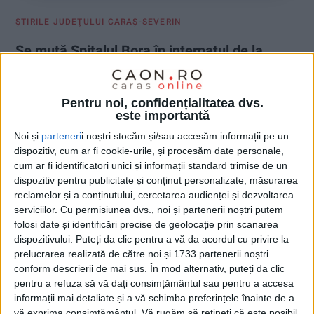
ŞTIRILE JUDEŢULUI CARAŞ-SEVERIN
Se mută Spitalul Bora în internatul de la
Auto?
6 FEBRUARIE 2024, 09:46 AM
2 MINUTE DE CITIRE
Pentru noi, confidențialitatea dvs.
este importantă
CARANSEBEȘ – Puțin probabil spre niciodată, dacă e să ne
Noi și
parteneri
i noștri stocăm și/sau accesăm informații pe un
luăm după ultimele discuții din Consiliul Local Caransebeș,
dispozitiv, cum ar fi cookie-urile, și procesăm date personale,
acolo unde problema spitalului de boli infecțioase a fost
cum ar fi identificatori unici și informații standard trimise de un
dezbătută în prezența managerului Adrian Dumbravă!
dispozitiv pentru publicitate și conținut personalizate, măsurarea
reclamelor și a conținutului, cercetarea audienței și dezvoltarea
serviciilor.
Cu permisiunea dvs., noi și partenerii noștri putem
folosi date și identificări precise de geolocație prin scanarea
dispozitivului. Puteți da clic pentru a vă da acordul cu privire la
prelucrarea realizată de către noi și 1733 partenerii noștri
conform descrierii de mai sus. În mod alternativ, puteți da clic
pentru a refuza să vă dați consimțământul sau pentru a accesa
informații mai detaliate și a vă schimba preferințele înainte de a
vă exprima consimțământul.
Vă rugăm să rețineți că este posibil