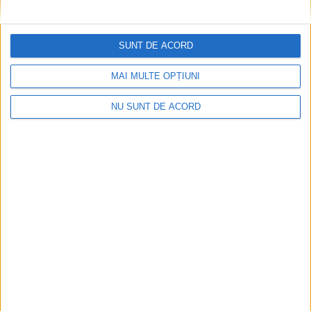
Îndrăgostiților, târgul a venit în acest an cu prețuri mai mari
pentru închirierea căsuțelor și amplasamentelor pentru corturi
și măsuțe. Prețuri aprobate recent în consiliul local, nu fără
SUNT DE ACORD
discuții!
MAI MULTE OPȚIUNI
NU SUNT DE ACORD
ŞTIRILE JUDEŢULUI CARAŞ-SEVERIN