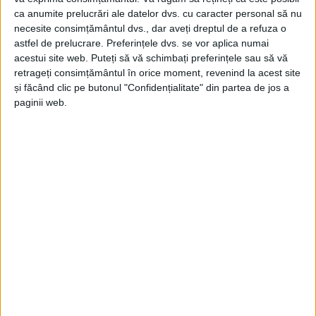
ca anumite prelucrări ale datelor dvs. cu caracter personal să nu
necesite consimțământul dvs., dar aveți dreptul de a refuza o
astfel de prelucrare. Preferințele dvs. se vor aplica numai
acestui site web. Puteți să vă schimbați preferințele sau să vă
retrageți consimțământul în orice moment, revenind la acest site
și făcând clic pe butonul "Confidențialitate" din partea de jos a
paginii web.
ŞTIRILE JUDEŢULUI CARAŞ-SEVERIN
Vezi că mâine iei amendă!
22 AUGUST 2023, 12:24 PM
2 MINUTE DE CITIRE
CARANSEBEȘ – E avertismentul primit, în glumă, de un
consilier local după ce acesta s-a arătat nemulțumit de
activitatea Poliției Locale Caransebeș, atunci când a venit
momentul să se aprobe norma de hrană pentru polițiștii locali.
O normă de hrană de 36 de lei pe zi, care poate ajunge pe lună
la aproape 1100 de lei în plus la salariu!