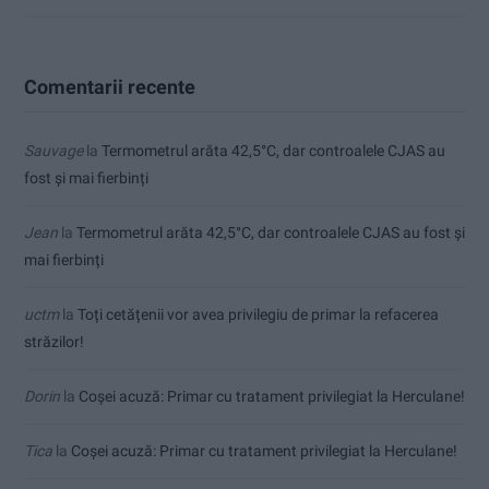
Comentarii recente
Sauvage
la
Termometrul arăta 42,5°C, dar controalele CJAS au
fost și mai fierbinți
Jean
la
Termometrul arăta 42,5°C, dar controalele CJAS au fost și
mai fierbinți
uctm
la
Toți cetățenii vor avea privilegiu de primar la refacerea
străzilor!
Dorin
la
Coșei acuză: Primar cu tratament privilegiat la Herculane!
Tica
la
Coșei acuză: Primar cu tratament privilegiat la Herculane!