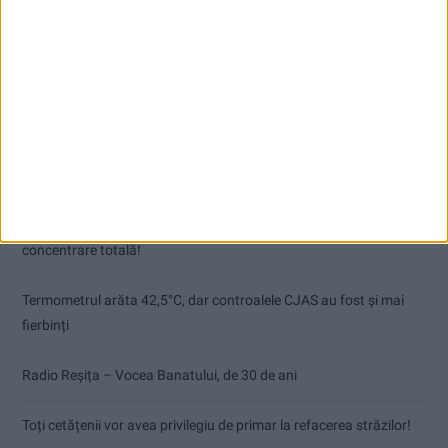
Articole recente
Pe toate șantierele se lucrează cu spor
CSM Reșița, primul examen în deplasare! Dorinel Munteanu cere
concentrare totală!
Termometrul arăta 42,5°C, dar controalele CJAS au fost și mai
fierbinți
Radio Reșița – Vocea Banatului, de 30 de ani
Toți cetățenii vor avea privilegiu de primar la refacerea străzilor!