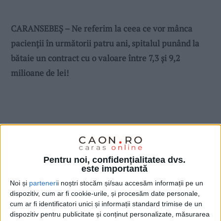
CARANSEBEȘ – Ne referim la ceea ce vor mânca
pacienții în următorii patru ani, spitalul punând la
bătaie un contract cu o valoare între 7,3 și 9,2
milioane de lei!
Pentru noi, confidențialitatea dvs.
este importantă
Noi și
parteneri
i noștri stocăm și/sau accesăm informații pe un
dispozitiv, cum ar fi cookie-urile, și procesăm date personale,
cum ar fi identificatori unici și informații standard trimise de un
dispozitiv pentru publicitate și conținut personalizate, măsurarea