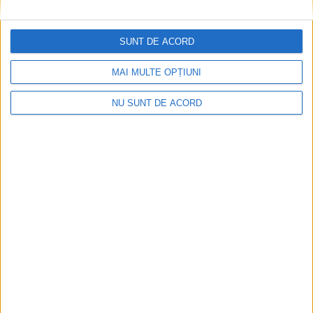
CSM Reșița, primul examen în deplasare! Dorinel
Munteanu cere concentrare totală!
SUNT DE ACORD
2026-08-06
MAI MULTE OPȚIUNI
NU SUNT DE ACORD
Termometrul arăta 42,5°C, dar controalele CJAS
au fost și mai fierbinți