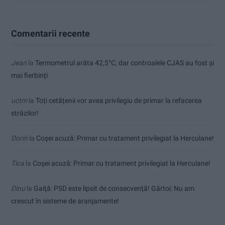
Comentarii recente
Jean
la
Termometrul arăta 42,5°C, dar controalele CJAS au fost și
mai fierbinți
uctm
la
Toți cetățenii vor avea privilegiu de primar la refacerea
străzilor!
Dorin
la
Coșei acuză: Primar cu tratament privilegiat la Herculane!
Tica
la
Coșei acuză: Primar cu tratament privilegiat la Herculane!
Dinu
la
Gaiţă: PSD este lipsit de consecvență! Gârtoi: Nu am
crescut în sisteme de aranjamente!