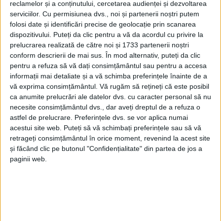
reclamelor și a conținutului, cercetarea audienței și dezvoltarea
serviciilor.
Cu permisiunea dvs., noi și partenerii noștri putem
folosi date și identificări precise de geolocație prin scanarea
dispozitivului. Puteți da clic pentru a vă da acordul cu privire la
prelucrarea realizată de către noi și 1733 partenerii noștri
conform descrierii de mai sus. În mod alternativ, puteți da clic
pentru a refuza să vă dați consimțământul sau pentru a accesa
informații mai detaliate și a vă schimba preferințele înainte de a
vă exprima consimțământul.
Vă rugăm să rețineți că este posibil
ca anumite prelucrări ale datelor dvs. cu caracter personal să nu
necesite consimțământul dvs., dar aveți dreptul de a refuza o
Managerul spitalului, Adrian Dumbravă,
a fost
astfel de prelucrare. Preferințele dvs. se vor aplica numai
acestui site web. Puteți să vă schimbați preferințele sau să vă
întrebat în ultima ședință a legislativului local de
retrageți consimțământul în orice moment, revenind la acest site
către
liberalul Puiu Paica
„cine a câștigat licitația la
și făcând clic pe butonul "Confidențialitate" din partea de jos a
paginii web.
cantina
de la
spital?”,
răspunsul fiind scurt și la
obiect: „Sunt 3 firme, suntem în faza de evaluare a
ofertelor tehnice, dar încă nu s-a desemnat nici un
câștigător, probabil oferta financiară va fi