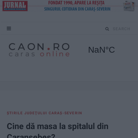
S
e
a
r
c
h
f
ŞTIRILE JUDEŢULUI CARAŞ-SEVERIN
o
Cine dă masa la spitalul din
r
Caransebeș?