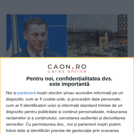
:
Pentru noi, confidențialitatea dvs.
este importantă
Noi și
parteneri
i noștri stocăm și/sau accesăm informații pe un
ŞTIRILE JUDEŢULUI CARAŞ-SEVERIN
dispozitiv, cum ar fi cookie-urile, și procesăm date personale,
cum ar fi identificatori unici și informații standard trimise de un
Dezvoltarea Mociurului se apropie de
dispozitiv pentru publicitate și conținut personalizate, măsurarea
momentul zero…
reclamelor și a conținutului, cercetarea audienței și dezvoltarea
serviciilor.
Cu permisiunea dvs., noi și partenerii noștri putem
folosi date și identificări precise de geolocație prin scanarea
11 MARTIE 2022, 11:49 AM
5 MINUTE DE CITIRE