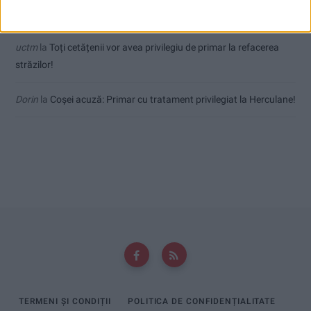
mai fierbinți
uctm
la
Toți cetățenii vor avea privilegiu de primar la refacerea
străzilor!
Dorin
la
Coșei acuză: Primar cu tratament privilegiat la Herculane!
TERMENI ȘI CONDIȚII
POLITICA DE CONFIDENȚIALITATE