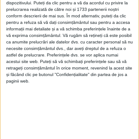
dispozitivului. Puteți da clic pentru a vă da acordul cu privire la
prelucrarea realizată de către noi și 1733 partenerii noștri
REȘIȚA – … când se vor vedea primele macarale pe șantier,
conform descrierii de mai sus. În mod alternativ, puteți da clic
spune Tatian Diaconu, directorul general al NHood România,
pentru a refuza să vă dați consimțământul sau pentru a accesa
dezvoltatorul platformei Mociur. Iar asta s-ar putea întâmpla în
informații mai detaliate și a vă schimba preferințele înainte de a
toamnă!
vă exprima consimțământul.
Vă rugăm să rețineți că este posibil
ca anumite prelucrări ale datelor dvs. cu caracter personal să nu
necesite consimțământul dvs., dar aveți dreptul de a refuza o
astfel de prelucrare. Preferințele dvs. se vor aplica numai
acestui site web. Puteți să vă schimbați preferințele sau să vă
retrageți consimțământul în orice moment, revenind la acest site
NEWER POSTS
și făcând clic pe butonul "Confidențialitate" din partea de jos a
paginii web.
Arhive
A
r
h