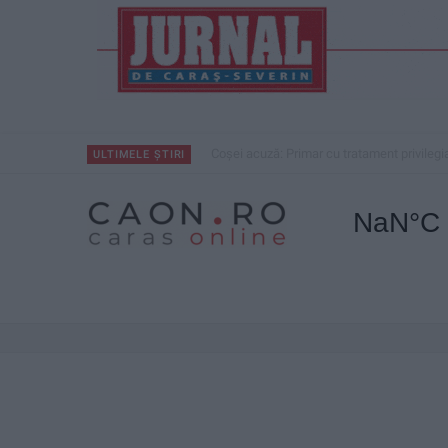
Coșei acuză: Primar cu tratament privilegi
ULTIMELE ȘTIRI