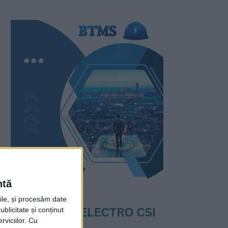
ntă
rile, și procesăm date
ublicitate și conținut
viciilor.
Cu