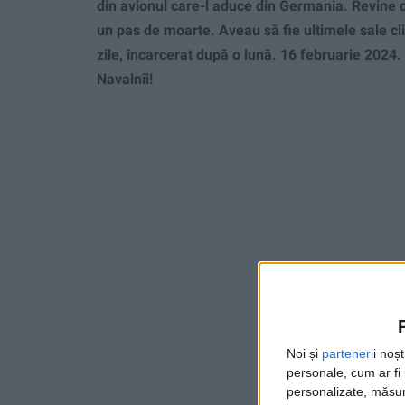
din avionul care-l aduce din Germania. Revine dup
un pas de moarte. Aveau să fie ultimele sale cl
zile, încarcerat după o lună.
16 februarie 2024.
Navalnîi!
Noi și
parteneri
i noș
personale, cum ar fi i
personalizate, măsura