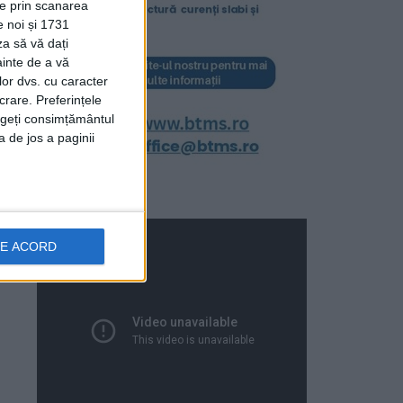
ție prin scanarea
e noi și 1731
za să vă dați
ainte de a vă
lor dvs. cu caracter
crare. Preferințele
rageți consimțământul
a de jos a paginii
DE ACORD