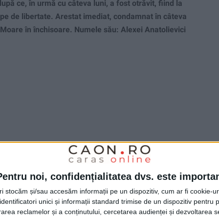
ă ce, în urmă cu câteva luni, a fost otrăvit, fiind la
ipe de libertate. Arestat imediat, condamnat în câteva
 Moare în închisoare. Numele său: Alexei Anatolievici
Pentru noi, confidențialitatea dvs. este importa
tri stocăm și/sau accesăm informații pe un dispozitiv, cum ar fi cookie-u
dentificatori unici și informații standard trimise de un dispozitiv pentru p
rea reclamelor și a conținutului, cercetarea audienței și dezvoltarea ser