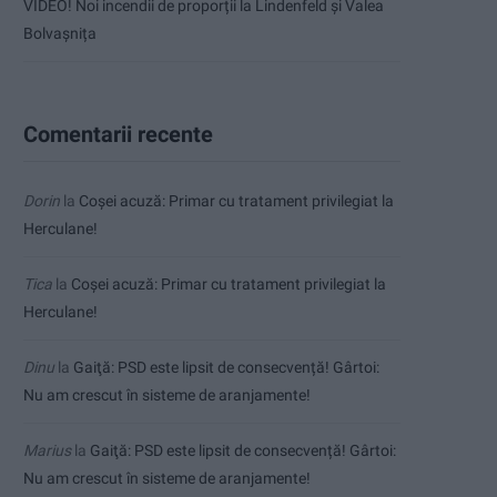
VIDEO! Noi incendii de proporții la Lindenfeld și Valea
Bolvașnița
Comentarii recente
Dorin
la
Coșei acuză: Primar cu tratament privilegiat la
Herculane!
Tica
la
Coșei acuză: Primar cu tratament privilegiat la
Herculane!
Dinu
la
Gaiţă: PSD este lipsit de consecvență! Gârtoi:
Nu am crescut în sisteme de aranjamente!
Marius
la
Gaiţă: PSD este lipsit de consecvență! Gârtoi:
Nu am crescut în sisteme de aranjamente!