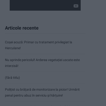
Articole recente
Coșei acuză: Primar cu tratament privilegiat la
Herculane!
Nu aprinde pericolul! Arderea vegetației uscate este
interzisă!
(fără titlu)
Polițist cu brățară de monitorizare la picior! Urmărit
penal pentru abuz în serviciu și hărțuire!