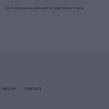
Raz
la
Relansarea siderurgiei în Valea Bistrei, în lucru
E-URILOR
CONTACT