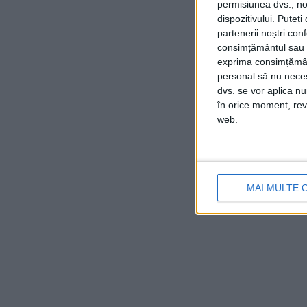
permisiunea dvs., noi
dispozitivului. Puteț
partenerii noștri con
consimțământul sau p
exprima consimțămâ
personal să nu necesi
dvs. se vor aplica n
în orice moment, reve
web.
MAI MULTE 