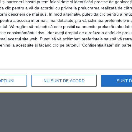
 și partenerii noștri putem folosi date și identificări precise de geoloca
i da clic pentru a vă da acordul cu privire la prelucrarea realizată de cătr
form descrierii de mai sus. În mod alternativ, puteți da clic pentru a refu
entru a accesa informații mai detaliate și a vă schimba preferințele în
ntul.
Vă rugăm să rețineți că este posibil ca anumite prelucrări ale date
te consimțământul dvs., dar aveți dreptul de a refuza o astfel de prelu
umai acestui site web. Puteți să vă schimbați preferințele sau să vă ret
nind la acest site și făcând clic pe butonul "Confidențialitate" din parte
OPȚIUNI
NU SUNT DE ACORD
SUNT 