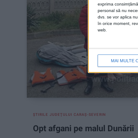
exprima consimțămâ
personal să nu necesi
dvs. se vor aplica n
în orice moment, reve
web.
MAI MULTE 
ŞTIRILE JUDEŢULUI CARAŞ-SEVERIN
Opt afgani pe malul Dunării