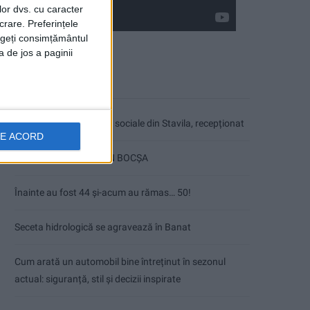
lor dvs. cu caracter
crare. Preferințele
rageți consimțământul
a de jos a paginii
Articole recente
Ultimul bloc de locuințe sociale din Stavila, recepționat
DE ACORD
ANUNŢ OPRIRE APĂ ÎN BOCȘA
Înainte au fost 44 și-acum au rămas… 50!
Seceta hidrologică se agravează în Banat
Cum arată un automobil bine întreținut în sezonul
actual: siguranță, stil și decizii inspirate