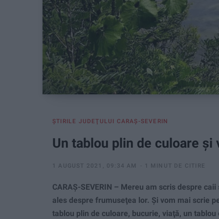
ŞTIRILE JUDEŢULUI CARAŞ-SEVERIN
Un tablou plin de culoare şi 
1 AUGUST 2021, 09:34 AM
1 MINUT DE CITIRE
CARAȘ-SEVERIN – Mereu am scris despre caii săl
ales despre frumuseţea lor. Şi vom mai scrie pen
tablou plin de culoare, bucurie, viaţă, un tablou c