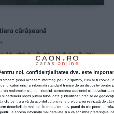
ontiera cărășeană
RE
 de activitate al Serviciului Teritorial al Poliţiei de
Pentru noi, confidențialitatea dvs. este importa
tri stocăm și/sau accesăm informații pe un dispozitiv, cum ar fi cookie-u
dentificatori unici și informații standard trimise de un dispozitiv pentru p
rea reclamelor și a conținutului, cercetarea audienței și dezvoltarea ser
 și partenerii noștri putem folosi date și identificări precise de geoloca
i da clic pentru a vă da acordul cu privire la prelucrarea realizată de cătr
form descrierii de mai sus. În mod alternativ, puteți da clic pentru a refu
entru a accesa informații mai detaliate și a vă schimba preferințele în