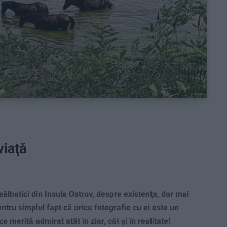
viaţă
batici din Insula Ostrov, despre existenţa, dar mai
tru simplul fapt că orice fotografie cu ei este un
e merită admirat atât în ziar, cât şi în realitate!