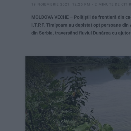
19 NOIEMBRIE 2021, 12:25 PM
2 MINUTE DE CITI
MOLDOVA VECHE – Poliţiştii de frontieră din cad
I.T.P.F. Timişoara au depistat opt persoane din 
din Serbia, traversând fluviul Dunărea cu ajuto