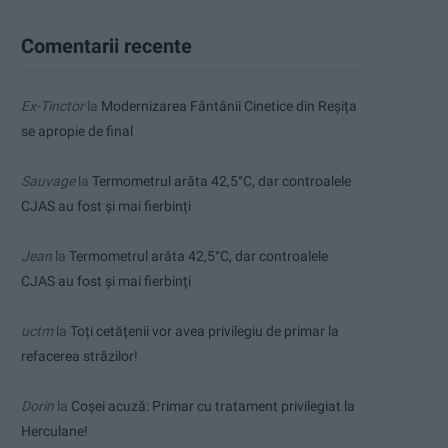
Comentarii recente
Ex-Tinctor
la
Modernizarea Fântânii Cinetice din Reșița
se apropie de final
Sauvage
la
Termometrul arăta 42,5°C, dar controalele
CJAS au fost și mai fierbinți
Jean
la
Termometrul arăta 42,5°C, dar controalele
CJAS au fost și mai fierbinți
uctm
la
Toți cetățenii vor avea privilegiu de primar la
refacerea străzilor!
Dorin
la
Coșei acuză: Primar cu tratament privilegiat la
Herculane!