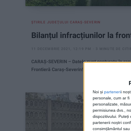
ŞTIRILE JUDEŢULUI CARAŞ-SEVERIN
Bilanțul infracțiunilor la fr
11 DECEMBRIE 2021, 12:19 PM
3 MINUTE DE CITI
CARAȘ-SEVERIN – Datele sunt conturate în raportul
Frontieră Caraş-Severin!
Noi și
parteneri
i noș
personale, cum ar fi i
personalizate, măsura
permisiunea dvs., noi
dispozitivului. Puteț
partenerii noștri con
consimțământul sau p