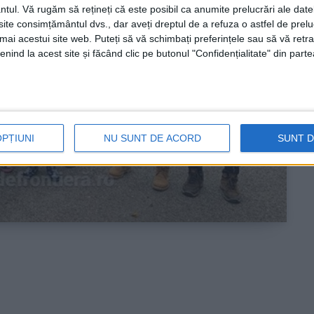
ntul.
Vă rugăm să rețineți că este posibil ca anumite prelucrări ale date
te consimțământul dvs., dar aveți dreptul de a refuza o astfel de prelu
umai acestui site web. Puteți să vă schimbați preferințele sau să vă ret
nind la acest site și făcând clic pe butonul "Confidențialitate" din parte
OPȚIUNI
NU SUNT DE ACORD
SUNT 