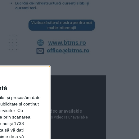
ntă
rile, și procesăm date
ublicitate și conținut
viciilor.
Cu
ție prin scanarea
e noi și 1733
za să vă dați
ainte de a vă