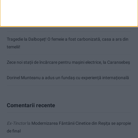
Nimeni nu ne poate izgoni din propriile amintiri!
Impact frontal mortal pe DN 6, la Armeniș
Tragedie la Dalboşeț! O femeie a fost carbonizată, casa a ars din
temelii!
Zece noi stații de încărcare pentru mașini electrice, la Caransebeș
Dorinel Munteanu a adus un fundaș cu experiență internațională
Comentarii recente
Ex-Tinctor
la
Modernizarea Fântânii Cinetice din Reșița se apropie
de final