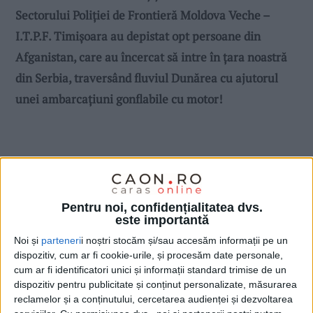
Sectorului Poliţiei de Frontieră Moldova Veche –
I.T.P.F. Timişoara au depistat opt persoane din
Afganistan, care au încercat să intre în ţara noastră
din Serbia, traversând fluviul Dunărea cu ajutorul
unei ambarcaţiuni gonflabile cu motor!
Pentru noi, confidențialitatea dvs.
este importantă
Noi și
parteneri
i noștri stocăm și/sau accesăm informații pe un
dispozitiv, cum ar fi cookie-urile, și procesăm date personale,
cum ar fi identificatori unici și informații standard trimise de un
dispozitiv pentru publicitate și conținut personalizate, măsurarea
reclamelor și a conținutului, cercetarea audienței și dezvoltarea