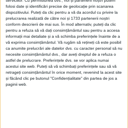
serviciilor.
Cu permisiunea dvs., noi și partenerii noștri putem
folosi date și identificări precise de geolocație prin scanarea
dispozitivului. Puteți da clic pentru a vă da acordul cu privire la
prelucrarea realizată de către noi și 1733 partenerii noștri
conform descrierii de mai sus. În mod alternativ, puteți da clic
pentru a refuza să vă dați consimțământul sau pentru a accesa
informații mai detaliate și a vă schimba preferințele înainte de a
vă exprima consimțământul.
Vă rugăm să rețineți că este posibil
ca anumite prelucrări ale datelor dvs. cu caracter personal să nu
necesite consimțământul dvs., dar aveți dreptul de a refuza o
astfel de prelucrare. Preferințele dvs. se vor aplica numai
acestui site web. Puteți să vă schimbați preferințele sau să vă
În data de 18 noiembrie 2021, în jurul orei 09.00, la
retrageți consimțământul în orice moment, revenind la acest site
nivelul Sectorului
Poliţiei de Frontieră Moldova Veche
și făcând clic pe butonul "Confidențialitate" din partea de jos a
a avut loc o acțiune privind prevenirea și combaterea
paginii web.
migrației ilegale
în zona de competenţă. Astfel,
polițiștii de frontieră au depistat pe
malul românesc
al Dunării
, în dreptul km fluvial 1.036,3, opt persoane
străine, care nu îşi justificau prezenţa în zonă.
Persoanele în cauză au fost conduse, mai întâi, la