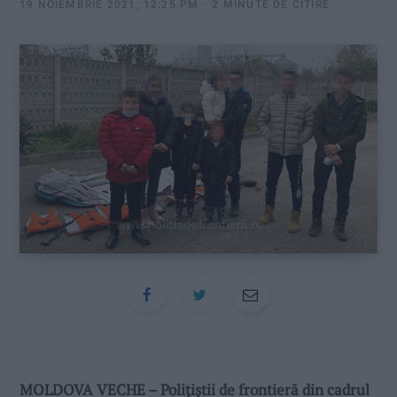
:
19 NOIEMBRIE 2021, 12:25 PM
2 MINUTE DE CITIRE
MOLDOVA VECHE – Poliţiştii de frontieră din cadrul