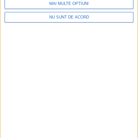
MAI MULTE OPȚIUNI
NU SUNT DE ACORD
Tragedie la Dalboşeț! O femeie a fost carbonizată,
casa a ars din temelii!
2026-08-09
Arhive