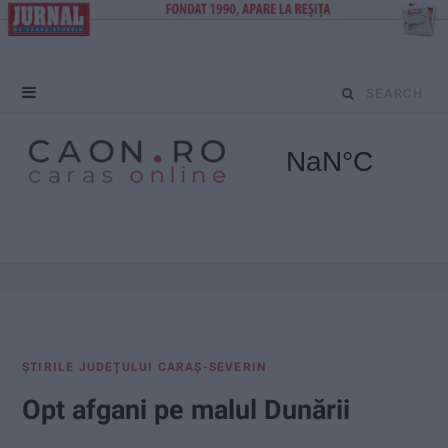
S
e
a
r
c
h
f
ŞTIRILE JUDEŢULUI CARAŞ-SEVERIN
o
Opt afgani pe malul Dunării
r