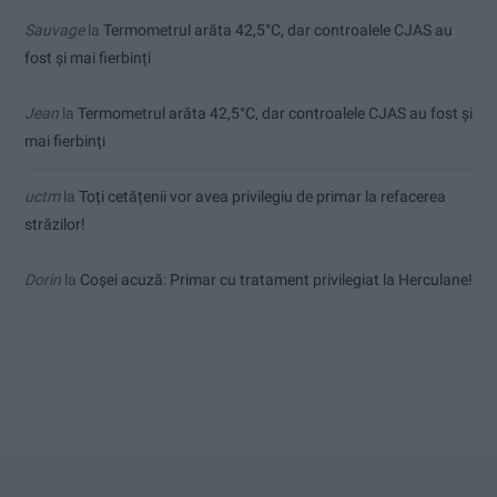
Sauvage
la
Termometrul arăta 42,5°C, dar controalele CJAS au
fost și mai fierbinți
Jean
la
Termometrul arăta 42,5°C, dar controalele CJAS au fost și
mai fierbinți
uctm
la
Toți cetățenii vor avea privilegiu de primar la refacerea
străzilor!
Dorin
la
Coșei acuză: Primar cu tratament privilegiat la Herculane!