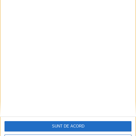
Impact frontal mortal pe DN 6, la Armeniș
2026-08-09
SUNT DE ACORD