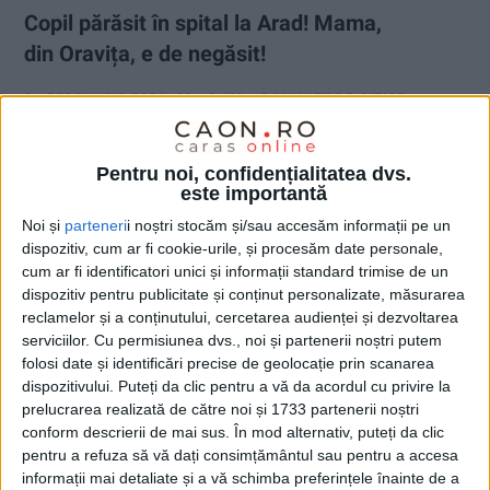
Copil părăsit în spital la Arad! Mama,
din Oravița, e de negăsit!
21 FEBRUARIE 2026, 09:12 AM
3 MINUTE DE CITIRE
CARAȘ-SEVERIN – Femeia, în vârstă de 29 de ani, are domiciliul
în Oravița, dar a născut în Arad, unde și-a abandonat, în prag de
Pentru noi, confidențialitatea dvs.
este importantă
sărbători, copilul provenit dintr-o relație pasageră. Cel mic a
avut șansa să fie preluat de un asistent maternal profesionist
Noi și
parteneri
i noștri stocăm și/sau accesăm informații pe un
din comuna Buchin!
dispozitiv, cum ar fi cookie-urile, și procesăm date personale,
cum ar fi identificatori unici și informații standard trimise de un
dispozitiv pentru publicitate și conținut personalizate, măsurarea
reclamelor și a conținutului, cercetarea audienței și dezvoltarea
serviciilor.
Cu permisiunea dvs., noi și partenerii noștri putem
folosi date și identificări precise de geolocație prin scanarea
dispozitivului. Puteți da clic pentru a vă da acordul cu privire la
prelucrarea realizată de către noi și 1733 partenerii noștri
conform descrierii de mai sus. În mod alternativ, puteți da clic
pentru a refuza să vă dați consimțământul sau pentru a accesa
informații mai detaliate și a vă schimba preferințele înainte de a