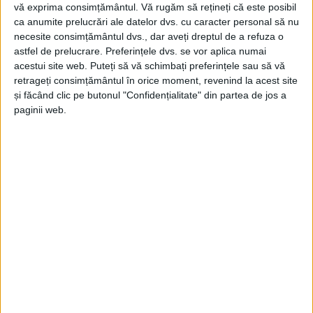
vă exprima consimțământul.
Vă rugăm să rețineți că este posibil
ca anumite prelucrări ale datelor dvs. cu caracter personal să nu
necesite consimțământul dvs., dar aveți dreptul de a refuza o
astfel de prelucrare. Preferințele dvs. se vor aplica numai
acestui site web. Puteți să vă schimbați preferințele sau să vă
retrageți consimțământul în orice moment, revenind la acest site
ŞTIRILE JUDEŢULUI CARAŞ-SEVERIN
și făcând clic pe butonul "Confidențialitate" din partea de jos a
paginii web.
Cărăşencele nu prea mai vor copii
14 MARTIE 2025, 10:07 AM
2 MINUTE DE CITIRE
CARAȘ-SEVERIN – România doboară praguri demografice cu o
viteză alarmantă, iar județul Caraș-Severin nu face excepție.
Dacă în 2011 numărul de nou-născuți scădea, la nivel naţional,
pentru prima dată sub 200.000, în doar 13 ani, până în 2024,
acesta s-a redus la sub 150.000!