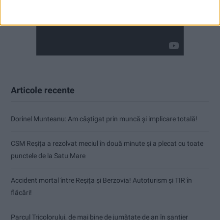
Articole recente
Dorinel Munteanu: Am câștigat prin muncă și implicare totală!
CSM Reșița a rezolvat meciul în două minute și a plecat cu toate
punctele de la Satu Mare
Accident mortal între Reșița și Berzovia! Autoturism și TIR în
flăcări!
Parcul Tricolorului, de mai bine de jumătate de an în șantier