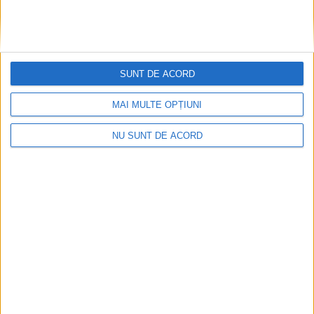
LIBORAJDEA – Un accident rutier s-a produs aseară pe DN 57,
în satul Liborajdea, aparținător de comuna Sichevița, în care au
fost implicate două autoturisme!
SUNT DE ACORD
MAI MULTE OPȚIUNI
NU SUNT DE ACORD
ŞTIRILE JUDEŢULUI CARAŞ-SEVERIN