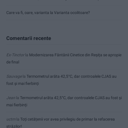
Care va fi, oare, varianta la Varianta ocolitoare?
Comentarii recente
Ex-Tinctor
la
Modernizarea Fântânii Cinetice din Reșița se apropie
de final
Sauvage
la
Termometrul arăta 42,5°C, dar controalele CJAS au
fost și mai fierbinți
Jean
la
Termometrul arăta 42,5°C, dar controalele CJAS au fost și
mai fierbinți
uctm
la
Toți cetățenii vor avea privilegiu de primar la refacerea
străzilor!