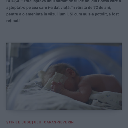
BOCŞA – Este isprava unui bărbat de 50 de ani din Bocșa care a
așteptat-o pe cea care i-a dat viață, în vârstă de 72 de ani,
pentru a o amenința în văzul lumii. Și cum nu s-a potolit, a fost
reținut!
ŞTIRILE JUDEŢULUI CARAŞ-SEVERIN