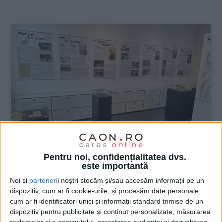
:
Pentru noi, confidențialitatea dvs.
ŞTIRILE JUDEŢULUI CARAŞ-SEVERIN
este importantă
Noi și
parteneri
i noștri stocăm și/sau accesăm informații pe un
Pomi fructiferi, tuneluri feroviare, tuburi
dispozitiv, cum ar fi cookie-urile, și procesăm date personale,
fără sudură
cum ar fi identificatori unici și informații standard trimise de un
dispozitiv pentru publicitate și conținut personalizate, măsurarea
12 IUNIE 2025, 12:32 PM
2 MINUTE DE CITIRE