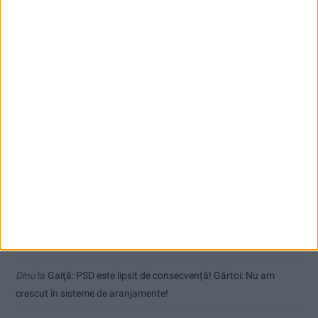
VIDEO! CSM Caransebeș, eliminare dramatică în Cupa României
Coșei acuză: Primar cu tratament privilegiat la Herculane!
Nu aprinde pericolul! Arderea vegetației uscate este interzisă!
Comentarii recente
Dorin
la
Coșei acuză: Primar cu tratament privilegiat la Herculane!
Tica
la
Coșei acuză: Primar cu tratament privilegiat la Herculane!
Dinu
la
Gaiţă: PSD este lipsit de consecvență! Gârtoi: Nu am
crescut în sisteme de aranjamente!