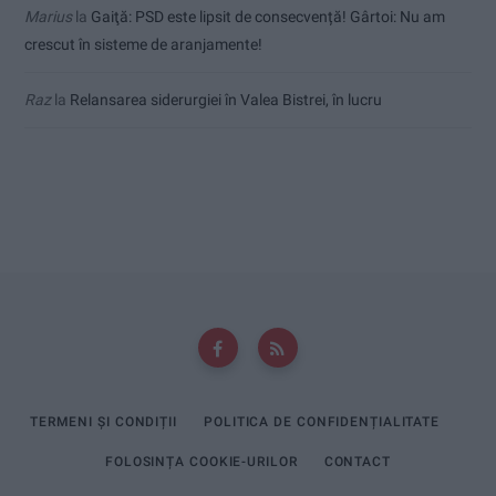
Marius
la
Gaiţă: PSD este lipsit de consecvență! Gârtoi: Nu am
crescut în sisteme de aranjamente!
Raz
la
Relansarea siderurgiei în Valea Bistrei, în lucru
TERMENI ȘI CONDIȚII
POLITICA DE CONFIDENȚIALITATE
FOLOSINȚA COOKIE-URILOR
CONTACT