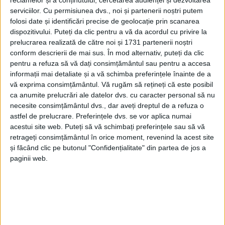
reclamelor și a conținutului, cercetarea audienței și dezvoltarea
serviciilor.
Cu permisiunea dvs., noi și partenerii noștri putem
CARAȘ-SEVERIN – O expoziție inedită despre prezența
folosi date și identificări precise de geolocație prin scanarea
luxemburgheză în România va fi vernisată luni, la Centrul
dispozitivului. Puteți da clic pentru a vă da acordul cu privire la
Universitar UBB din Reșița!
prelucrarea realizată de către noi și 1731 partenerii noștri
conform descrierii de mai sus. În mod alternativ, puteți da clic
pentru a refuza să vă dați consimțământul sau pentru a accesa
informații mai detaliate și a vă schimba preferințele înainte de a
vă exprima consimțământul.
Vă rugăm să rețineți că este posibil
ca anumite prelucrări ale datelor dvs. cu caracter personal să nu
necesite consimțământul dvs., dar aveți dreptul de a refuza o
astfel de prelucrare. Preferințele dvs. se vor aplica numai
acestui site web. Puteți să vă schimbați preferințele sau să vă
retrageți consimțământul în orice moment, revenind la acest site
și făcând clic pe butonul "Confidențialitate" din partea de jos a
paginii web.
ŞTIRILE JUDEŢULUI CARAŞ-SEVERIN