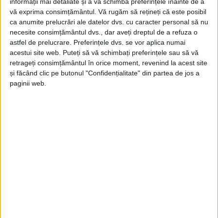
informații mai detaliate și a vă schimba preferințele înainte de a
vă exprima consimțământul.
Vă rugăm să rețineți că este posibil
ca anumite prelucrări ale datelor dvs. cu caracter personal să nu
necesite consimțământul dvs., dar aveți dreptul de a refuza o
astfel de prelucrare. Preferințele dvs. se vor aplica numai
acestui site web. Puteți să vă schimbați preferințele sau să vă
retrageți consimțământul în orice moment, revenind la acest site
și făcând clic pe butonul "Confidențialitate" din partea de jos a
ŞTIRILE JUDEŢULUI CARAŞ-SEVERIN
paginii web.
Lucrări executate în proporţie de 10%
pe calea ferată Caransebeș-Lugoj
2 MAI 2026, 09:24 AM
2 MINUTE DE CITIRE
Aproape 10% din Lotul 1 este deja
CARANSEBEȘ –
realizat, potrivit datelor transmise de curând
de CFR Infrastructură Timișoara. Pe acest
tronson sunt active și șase situri arheologice,
unde se desfășoară în prezent cercetări!