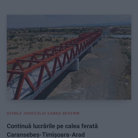
:
ŞTIRILE JUDEŢULUI CARAŞ-SEVERIN
Continuă lucrările pe calea ferată
Caransebeș-Timișoara-Arad