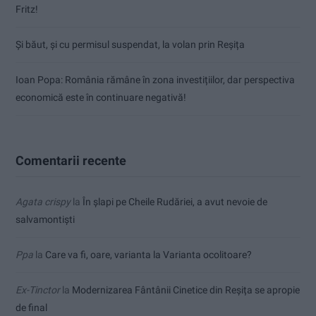
Fritz!
Și băut, și cu permisul suspendat, la volan prin Reșița
Ioan Popa: România rămâne în zona investițiilor, dar perspectiva
economică este în continuare negativă!
Comentarii recente
Agata crispy
la
În șlapi pe Cheile Rudăriei, a avut nevoie de
salvamontiști
Ppa
la
Care va fi, oare, varianta la Varianta ocolitoare?
Ex-Tinctor
la
Modernizarea Fântânii Cinetice din Reșița se apropie
de final