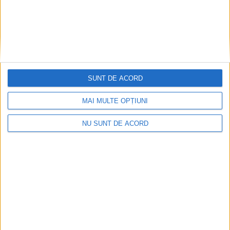
Marius Gaidoş: Placa comemorativă
este o sculptură în istoria Lugojului!
27 OCTOMBRIE 2025, 03:11 PM
3 MINUTE DE CITIRE
LUGOJ – Hotelul Dacia, una dintre clădirile-simbol ale orașului,
SUNT DE ACORD
a redevenit pentru o zi un veritabil templu al culturii. Într-un
MAI MULTE OPȚIUNI
eveniment elegant și plin de emoție, a fost dezvelită o placă
comemorativă dedicată celor doi mari corifei ai muzicii clasice!
NU SUNT DE ACORD