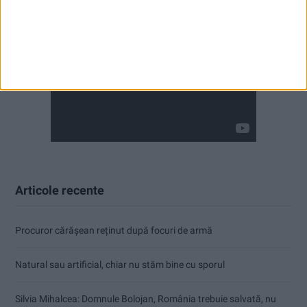
Articole recente
Procuror cărășean reținut după focuri de armă
Natural sau artificial, chiar nu stăm bine cu sporul
Silvia Mihalcea: Domnule Bolojan, România trebuie salvată, nu