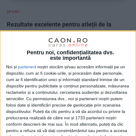
SPORT
Rezultate excelente pentru atleții de la
CSM Caransebeș la Lugoj
11 MAI 2026, 07:56 AM
2 MINUTE DE CITIRE
Pentru noi, confidențialitatea dvs.
este importantă
CARANSEBEȘ – Atleții de la CSM Caransebeș au avut evoluții
foarte bune la concursul „West Athletics Run Juniors”,
Noi și
parteneri
i noștri stocăm și/sau accesăm informații pe un
desfășurat la Lugoj, reușind să obțină mai multe clasări pe
dispozitiv, cum ar fi cookie-urile, și procesăm date personale,
podium și noi recorduri personale!
cum ar fi identificatori unici și informații standard trimise de un
dispozitiv pentru publicitate și conținut personalizate, măsurarea
reclamelor și a conținutului, cercetarea audienței și dezvoltarea
serviciilor.
Cu permisiunea dvs., noi și partenerii noștri putem
folosi date și identificări precise de geolocație prin scanarea
dispozitivului. Puteți da clic pentru a vă da acordul cu privire la
prelucrarea realizată de către noi și 1733 partenerii noștri
conform descrierii de mai sus. În mod alternativ, puteți da clic
pentru a refuza să vă dați consimțământul sau pentru a accesa