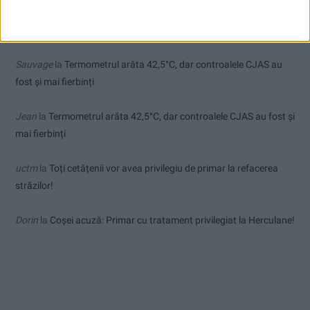
Ex-Tinctor
la
Modernizarea Fântânii Cinetice din Reșița se apropie
de final
Sauvage
la
Termometrul arăta 42,5°C, dar controalele CJAS au
fost și mai fierbinți
Jean
la
Termometrul arăta 42,5°C, dar controalele CJAS au fost și
mai fierbinți
uctm
la
Toți cetățenii vor avea privilegiu de primar la refacerea
străzilor!
Dorin
la
Coșei acuză: Primar cu tratament privilegiat la Herculane!