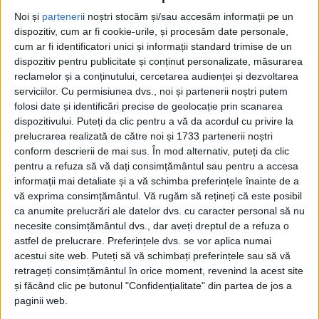
REȘIȚA – Reșița și-a confirmat din nou statutul de capitală a
Noi și
parteneri
i noștri stocăm și/sau accesăm informații pe un
dispozitiv, cum ar fi cookie-urile, și procesăm date personale,
vitezei în coastă, odată cu desfășurarea etapei a IV-a a
cum ar fi identificatori unici și informații standard trimise de un
Campionatului Național de Viteză în Coastă – Memorialul
dispozitiv pentru publicitate și conținut personalizate, măsurarea
„Werner Hirschvogel”!
reclamelor și a conținutului, cercetarea audienței și dezvoltarea
serviciilor.
Cu permisiunea dvs., noi și partenerii noștri putem
folosi date și identificări precise de geolocație prin scanarea
dispozitivului. Puteți da clic pentru a vă da acordul cu privire la
prelucrarea realizată de către noi și 1733 partenerii noștri
conform descrierii de mai sus. În mod alternativ, puteți da clic
pentru a refuza să vă dați consimțământul sau pentru a accesa
informații mai detaliate și a vă schimba preferințele înainte de a
vă exprima consimțământul.
Vă rugăm să rețineți că este posibil
ca anumite prelucrări ale datelor dvs. cu caracter personal să nu
necesite consimțământul dvs., dar aveți dreptul de a refuza o
astfel de prelucrare. Preferințele dvs. se vor aplica numai
acestui site web. Puteți să vă schimbați preferințele sau să vă
retrageți consimțământul în orice moment, revenind la acest site
și făcând clic pe butonul "Confidențialitate" din partea de jos a
paginii web.
SPORT