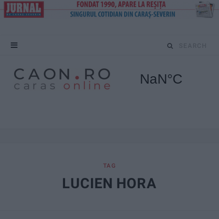
S
e
a
r
c
h
f
TAG
LUCIEN HORA
o
r