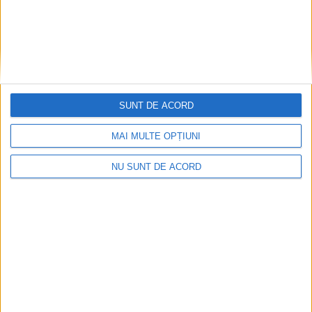
SUNT DE ACORD
MAI MULTE OPȚIUNI
NU SUNT DE ACORD
„A fost cel mai mare succes de până acum. La
Reșița
a avut loc cea mai
spectaculoasă
etapă din ultimii ani.
Timpii dovedesc acest lucru. Timpul de 1 minut și 56
de secunde reușit de
Jerome
a fost extraordinar. Încă