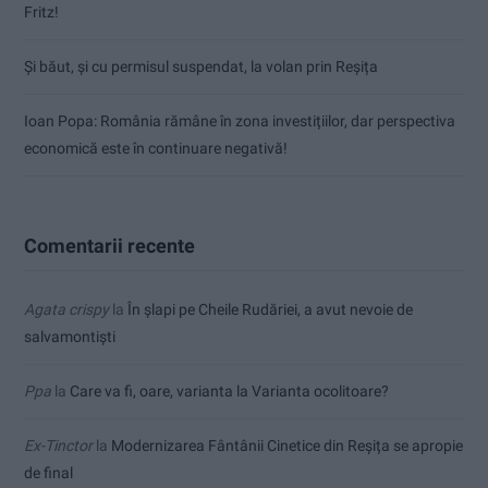
Fritz!
Și băut, și cu permisul suspendat, la volan prin Reșița
Ioan Popa: România rămâne în zona investițiilor, dar perspectiva
economică este în continuare negativă!
Comentarii recente
Agata crispy
la
În șlapi pe Cheile Rudăriei, a avut nevoie de
salvamontiști
Ppa
la
Care va fi, oare, varianta la Varianta ocolitoare?
Ex-Tinctor
la
Modernizarea Fântânii Cinetice din Reșița se apropie
de final