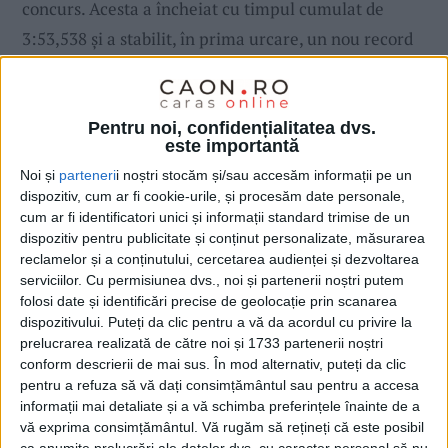
concurs. Acesta a încheiat cu timpul cumulat de
3:53,538 și a stabilit, în prima urcare, un nou record
absolut al traseului, 1:56,485, îmbunătățindu-și
propriul reper stabilit la edițiile precedente.
Pentru noi, confidențialitatea dvs.
este importantă
Noi și
parteneri
i noștri stocăm și/sau accesăm informații pe un
dispozitiv, cum ar fi cookie-urile, și procesăm date personale,
cum ar fi identificatori unici și informații standard trimise de un
dispozitiv pentru publicitate și conținut personalizate, măsurarea
reclamelor și a conținutului, cercetarea audienței și dezvoltarea
serviciilor.
Cu permisiunea dvs., noi și partenerii noștri putem
folosi date și identificări precise de geolocație prin scanarea
dispozitivului. Puteți da clic pentru a vă da acordul cu privire la
prelucrarea realizată de către noi și 1733 partenerii noștri
conform descrierii de mai sus. În mod alternativ, puteți da clic
pentru a refuza să vă dați consimțământul sau pentru a accesa
informații mai detaliate și a vă schimba preferințele înainte de a
vă exprima consimțământul.
Vă rugăm să rețineți că este posibil
ca anumite prelucrări ale datelor dvs. cu caracter personal să nu