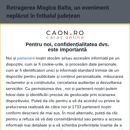
Retragerea Magica Balta, un eveniment
neplăcut în fotbalul județean
9 IANUARIE 2025, 08:46 AM
1 MINUT DE CITIRE
CARAȘ-SEVERIN – Șeful AJF Caraș-Severin, Viorel Lolea,
Pentru noi, confidențialitatea dvs.
consideră că orgoliile prea mari au dus la desființarea echipei
este importantă
din cartierul Balta Sărată!
Noi și
parteneri
i noștri stocăm și/sau accesăm informații pe un
dispozitiv, cum ar fi cookie-urile, și procesăm date personale,
cum ar fi identificatori unici și informații standard trimise de un
dispozitiv pentru publicitate și conținut personalizate, măsurarea
reclamelor și a conținutului, cercetarea audienței și dezvoltarea
serviciilor.
Cu permisiunea dvs., noi și partenerii noștri putem
folosi date și identificări precise de geolocație prin scanarea
dispozitivului. Puteți da clic pentru a vă da acordul cu privire la
prelucrarea realizată de către noi și 1733 partenerii noștri
conform descrierii de mai sus. În mod alternativ, puteți da clic
pentru a refuza să vă dați consimțământul sau pentru a accesa
informații mai detaliate și a vă schimba preferințele înainte de a