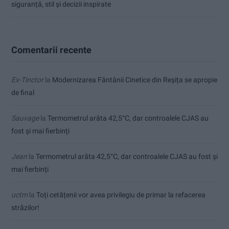
siguranță, stil și decizii inspirate
Comentarii recente
Ex-Tinctor
la
Modernizarea Fântânii Cinetice din Reșița se apropie
de final
Sauvage
la
Termometrul arăta 42,5°C, dar controalele CJAS au
fost și mai fierbinți
Jean
la
Termometrul arăta 42,5°C, dar controalele CJAS au fost și
mai fierbinți
uctm
la
Toți cetățenii vor avea privilegiu de primar la refacerea
străzilor!