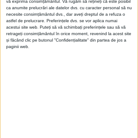
vă exprima consimțământul.
Vă rugăm să rețineți că este posibil
ca anumite prelucrări ale datelor dvs. cu caracter personal să nu
necesite consimțământul dvs., dar aveți dreptul de a refuza o
astfel de prelucrare. Preferințele dvs. se vor aplica numai
acestui site web. Puteți să vă schimbați preferințele sau să vă
SPORT
retrageți consimțământul în orice moment, revenind la acest site
Strategia Nerei Bogodinț începe să dea
și făcând clic pe butonul "Confidențialitate" din partea de jos a
paginii web.
roade!
8 IANUARIE 2025, 08:54 AM
1 MINUT DE CITIRE
CARAȘ-SEVERIN – Asta crede șeful AJF Caraș-Severin, Viorel
Lolea, despre liderul Ligii a IV-a, care mai mult ca sigur va
reprezenta județul la barajul de promovare!