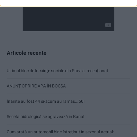
Articole recente
Ultimul bloc de locuințe sociale din Stavila, recepționat
ANUNŢ OPRIRE APĂ ÎN BOCȘA
Înainte au fost 44 și-acum au rămas… 50!
Seceta hidrologică se agravează în Banat
Cum arată un automobil bine întreținut în sezonul actual: