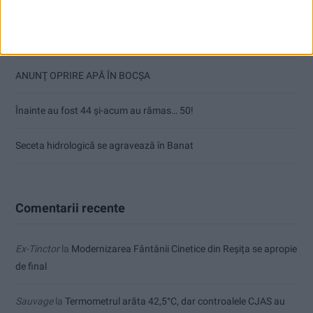
aur la Cupa Mondială
Ultimul bloc de locuințe sociale din Stavila, recepționat
ANUNŢ OPRIRE APĂ ÎN BOCȘA
Înainte au fost 44 și-acum au rămas… 50!
Seceta hidrologică se agravează în Banat
Comentarii recente
Ex-Tinctor
la
Modernizarea Fântânii Cinetice din Reșița se apropie
de final
Sauvage
la
Termometrul arăta 42,5°C, dar controalele CJAS au