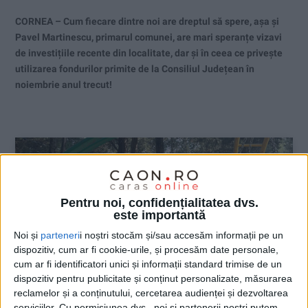
CORNEA – Cum fiecare dintre noi are dreptul să spere, așa și
Pavel Martinescu, primarul comunei, are mari speranțe vizavi
de investițiile recente din localitate, dar şi în ceea ce priveşte
utilizarea fondurilor primite de la Consiliul Județean în
noiembrie anul trecut!
Pentru noi, confidențialitatea dvs.
este importantă
Noi și
parteneri
i noștri stocăm și/sau accesăm informații pe un
dispozitiv, cum ar fi cookie-urile, și procesăm date personale,
cum ar fi identificatori unici și informații standard trimise de un
dispozitiv pentru publicitate și conținut personalizate, măsurarea
reclamelor și a conținutului, cercetarea audienței și dezvoltarea
serviciilor.
Cu permisiunea dvs., noi și partenerii noștri putem