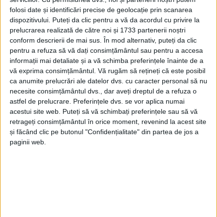
folosi date și identificări precise de geolocație prin scanarea
ŞTIRILE JUDEŢULUI CARAŞ-SEVERIN
dispozitivului. Puteți da clic pentru a vă da acordul cu privire la
prelucrarea realizată de către noi și 1733 partenerii noștri
Joaca, după program și regulament!
conform descrierii de mai sus. În mod alternativ, puteți da clic
pentru a refuza să vă dați consimțământul sau pentru a accesa
7 OCTOMBRIE 2024, 09:16 AM
3 MINUTE DE CITIRE
informații mai detaliate și a vă schimba preferințele înainte de a
vă exprima consimțământul.
Vă rugăm să rețineți că este posibil
REȘIȚA – În urma numeroaselor sesizări și reclamații, la Reșița
ca anumite prelucrări ale datelor dvs. cu caracter personal să nu
a fost reglementată organizarea, funcționarea și utilizarea
necesite consimțământul dvs., dar aveți dreptul de a refuza o
spațiilor de joacă!
astfel de prelucrare. Preferințele dvs. se vor aplica numai
acestui site web. Puteți să vă schimbați preferințele sau să vă
retrageți consimțământul în orice moment, revenind la acest site
și făcând clic pe butonul "Confidențialitate" din partea de jos a
paginii web.