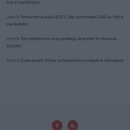
fost și mai fierbinți
Jean
la
Termometrul arăta 42,5°C, dar controalele CJAS au fost și
mai fierbinți
uctm
la
Toți cetățenii vor avea privilegiu de primar la refacerea
străzilor!
Dorin
la
Coșei acuză: Primar cu tratament privilegiat la Herculane!