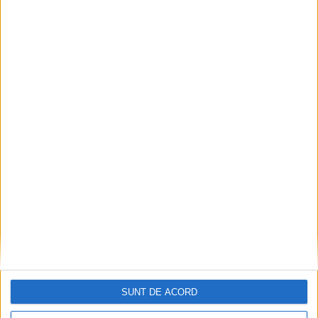
16 APRILIE 2022, 08:20 AM
2 MINUTE DE CITIRE
MOLDOVA NOUĂ – Primăria Moldova Nouă a alocat recent
peste 180.000 lei din bugetul local pentru amenajarea unui
teren de sport şi a mai multor locuri de parcare pe strada 1
Decembrie 1918!
SUNT DE ACORD