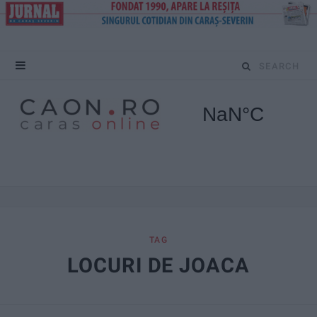
S
e
a
r
c
h
f
TAG
LOCURI DE JOACA
o
r