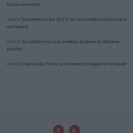
fost și mai fierbinți
Jean
la
Termometrul arăta 42,5°C, dar controalele CJAS au fost și
mai fierbinți
uctm
la
Toți cetățenii vor avea privilegiu de primar la refacerea
străzilor!
Dorin
la
Coșei acuză: Primar cu tratament privilegiat la Herculane!