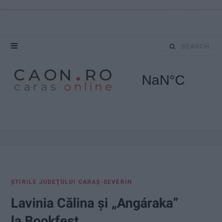
S
e
a
r
c
h
f
ŞTIRILE JUDEŢULUI CARAŞ-SEVERIN
o
Lavinia Călina și „Angáraka”
r
la Bookfest