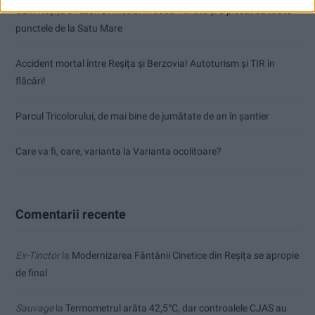
CSM Reșița a rezolvat meciul în două minute și a plecat cu toate
punctele de la Satu Mare
Accident mortal între Reșița și Berzovia! Autoturism și TIR în
flăcări!
Parcul Tricolorului, de mai bine de jumătate de an în șantier
Care va fi, oare, varianta la Varianta ocolitoare?
Comentarii recente
Ex-Tinctor
la
Modernizarea Fântânii Cinetice din Reșița se apropie
de final
Sauvage
la
Termometrul arăta 42,5°C, dar controalele CJAS au