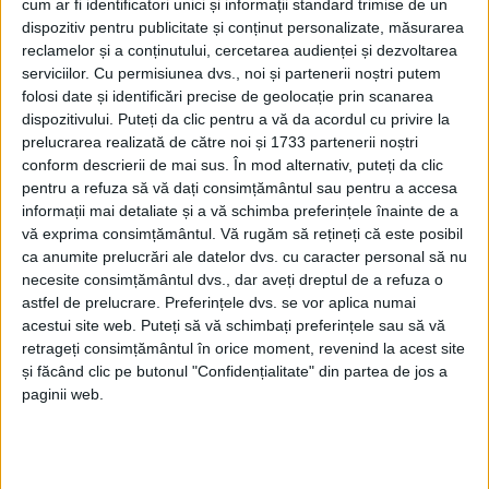
cum ar fi identificatori unici și informații standard trimise de un
dispozitiv pentru publicitate și conținut personalizate, măsurarea
reclamelor și a conținutului, cercetarea audienței și dezvoltarea
serviciilor.
Cu permisiunea dvs., noi și partenerii noștri putem
folosi date și identificări precise de geolocație prin scanarea
dispozitivului. Puteți da clic pentru a vă da acordul cu privire la
prelucrarea realizată de către noi și 1733 partenerii noștri
conform descrierii de mai sus. În mod alternativ, puteți da clic
pentru a refuza să vă dați consimțământul sau pentru a accesa
informații mai detaliate și a vă schimba preferințele înainte de a
După
„Ultimul Avanpost“, „Neamul Corbilor“ și „Zona
vă exprima consimțământul.
Vă rugăm să rețineți că este posibil
ca anumite prelucrări ale datelor dvs. cu caracter personal să nu
Zero“,
ieri, la Salonul Internațional de Carte
Bookfest
,
necesite consimțământul dvs., dar aveți dreptul de a refuza o
cel mai mare eveniment de acest tip din țara noastră,
astfel de prelucrare. Preferințele dvs. se vor aplica numai
Lavinia Călina
a venit în fața cititorilor cu cele două
acestui site web. Puteți să vă schimbați preferințele sau să vă
retrageți consimțământul în orice moment, revenind la acest site
volume din seria
„Angáraka” – „Balanţa” şi „Al doilea
și făcând clic pe butonul "Confidențialitate" din partea de jos a
răsărit”
, ambele apărute la Editura UP. O provocare
paginii web.
mare pentru
Lavinia,
mai ales că înainte de cel de-al
doilea volum a apărut în viața sa și fiul ei Ștefan.