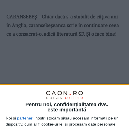
CARANSEBEȘ – Chiar dacă s-a stabilit de câțiva ani
în Anglia, caransebeșeanca scrie în continuare ceea
ce a consacrat-o, adică literatură SF. Și o face bine!
Pentru noi, confidențialitatea dvs.
este importantă
Noi și
parteneri
i noștri stocăm și/sau accesăm informații pe un
dispozitiv, cum ar fi cookie-urile, și procesăm date personale,