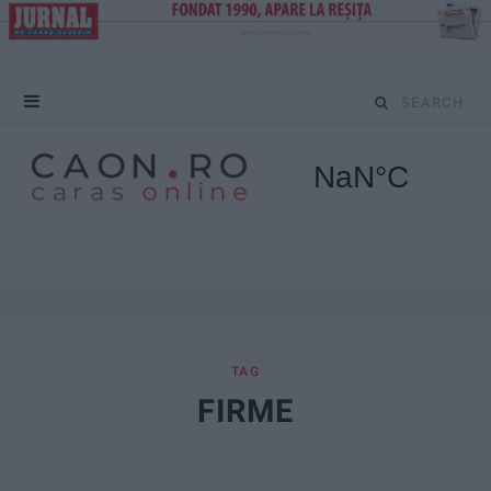
S
e
a
r
c
h
f
TAG
FIRME
o
r