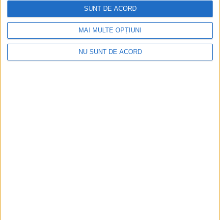
periclitată de lucrările la apă și canal. Orașul se confruntă cu
SUNT DE ACORD
binecunoscuta problemă a lucrărilor demarate acum zece ani și
nefinalizate nici până în prezent!
MAI MULTE OPȚIUNI
NU SUNT DE ACORD
ŞTIRILE JUDEŢULUI CARAŞ-SEVERIN