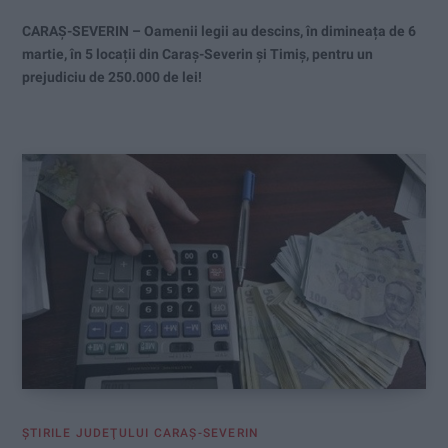
CARAȘ-SEVERIN – Oamenii legii au descins, în dimineața de 6
martie, în 5 locații din Caraș-Severin și Timiș, pentru un
prejudiciu de 250.000 de lei!
ŞTIRILE JUDEŢULUI CARAŞ-SEVERIN