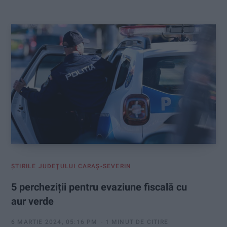
:
ŞTIRILE JUDEŢULUI CARAŞ-SEVERIN
5 percheziții pentru evaziune fiscală cu
aur verde
6 MARTIE 2024, 05:16 PM
1 MINUT DE CITIRE