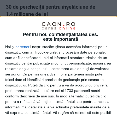
30 de percheziții pentru înșelăciune de
1,4 milioane de lei
4 MARTIE 2024, 04:39 PM
2 MINUTE DE CITIRE
Pentru noi, confidențialitatea dvs.
CARAȘ-SEVERIN – Acțiunile au vizat persoane care ar fi preluat
este importantă
firme care încasaseră ajutoare de minimis, fiind acoperite de
Noi și
parteneri
i noștri stocăm și/sau accesăm informații pe un
hârtii care ar fi fost fictive. Anchetatorii au trecut pragul a 30 de
dispozitiv, cum ar fi cookie-urile, și procesăm date personale,
persoane fizice și juridice din Caraș-Severin și din alte 9 județe
cum ar fi identificatori unici și informații standard trimise de un
din țară (Sibiu, Timiș, Constanța, București, Bistrița-Năsăud,
dispozitiv pentru publicitate și conținut personalizate, măsurarea
Bihor, Cluj, Hunedoara și Gorj), pentru înșelăciune și fals!
reclamelor și a conținutului, cercetarea audienței și dezvoltarea
serviciilor.
Cu permisiunea dvs., noi și partenerii noștri putem
folosi date și identificări precise de geolocație prin scanarea
dispozitivului. Puteți da clic pentru a vă da acordul cu privire la
prelucrarea realizată de către noi și 1733 partenerii noștri
conform descrierii de mai sus. În mod alternativ, puteți da clic
pentru a refuza să vă dați consimțământul sau pentru a accesa
informații mai detaliate și a vă schimba preferințele înainte de a
vă exprima consimțământul.
Vă rugăm să rețineți că este posibil