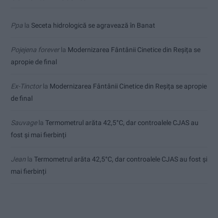
Ppa
la
Seceta hidrologică se agravează în Banat
Pojejena forever
la
Modernizarea Fântânii Cinetice din Reșița se
apropie de final
Ex-Tinctor
la
Modernizarea Fântânii Cinetice din Reșița se apropie
de final
Sauvage
la
Termometrul arăta 42,5°C, dar controalele CJAS au
fost și mai fierbinți
Jean
la
Termometrul arăta 42,5°C, dar controalele CJAS au fost și
mai fierbinți