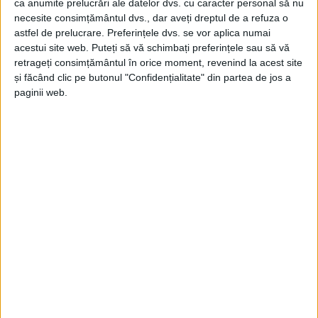
ca anumite prelucrări ale datelor dvs. cu caracter personal să nu
necesite consimțământul dvs., dar aveți dreptul de a refuza o
astfel de prelucrare. Preferințele dvs. se vor aplica numai
acestui site web. Puteți să vă schimbați preferințele sau să vă
retrageți consimțământul în orice moment, revenind la acest site
și făcând clic pe butonul "Confidențialitate" din partea de jos a
paginii web.
ŞTIRILE JUDEŢULUI CARAŞ-SEVERIN
Soluţia Torma: Să fie anulate taxele şi
impozitele!
30 IANUARIE 2024, 08:09 AM
2 MINUTE DE CITIRE
CARAŞ-SEVERIN – E vorba despre cele locale, datorate în acest
an de către firmele private din Moldova Nouă!