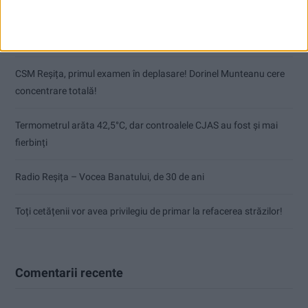
Pe toate șantierele se lucrează cu spor
CSM Reșița, primul examen în deplasare! Dorinel Munteanu cere
concentrare totală!
Termometrul arăta 42,5°C, dar controalele CJAS au fost și mai
fierbinți
Radio Reșița – Vocea Banatului, de 30 de ani
Toți cetățenii vor avea privilegiu de primar la refacerea străzilor!
Comentarii recente