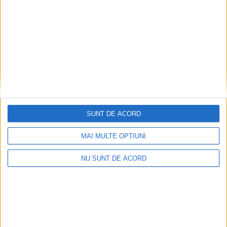
SUNT DE ACORD
MAI MULTE OPȚIUNI
NU SUNT DE ACORD
CSM Reșița, primul examen în deplasare! Dorinel
Munteanu cere concentrare totală!
2026-08-06