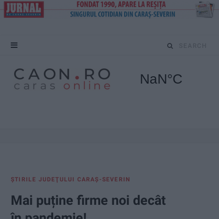
S
e
a
r
c
h
f
ŞTIRILE JUDEŢULUI CARAŞ-SEVERIN
o
Mai puține firme noi decât
r
în pandemie!