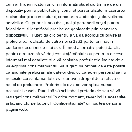
cum ar fi identificatori unici și informații standard trimise de un
dispozitiv pentru publicitate și conținut personalizate, măsurarea
reclamelor și a conținutului, cercetarea audienței și dezvoltarea
serviciilor.
Cu permisiunea dvs., noi și partenerii noștri putem
folosi date și identificări precise de geolocație prin scanarea
dispozitivului. Puteți da clic pentru a vă da acordul cu privire la
prelucrarea realizată de către noi și 1731 partenerii noștri
conform descrierii de mai sus. În mod alternativ, puteți da clic
pentru a refuza să vă dați consimțământul sau pentru a accesa
informații mai detaliate și a vă schimba preferințele înainte de a
Spiritul antreprenorial al
cărășenilor
nu a fost în
vă exprima consimțământul.
Vă rugăm să rețineți că este posibil
2024 mai scăzut doar în raport cu anul declanșării
ca anumite prelucrări ale datelor dvs. cu caracter personal să nu
necesite consimțământul dvs., dar aveți dreptul de a refuza o
pandemiei COVID-19, ci și cu anul precedent, când
astfel de prelucrare. Preferințele dvs. se vor aplica numai
toate erau bune și frumoase, iar țara viitor de aur
acestui site web. Puteți să vă schimbați preferințele sau să vă
părea să aibă. Astfel, în 2023, potrivit datelor
retrageți consimțământul în orice moment, revenind la acest site
și făcând clic pe butonul "Confidențialitate" din partea de jos a
centralizate de Oficiul Național al Registrului
paginii web.
Comerțului, au fost înregistrate în
Caraș-Severin
1.125 de persoane fizice și juridice, de unde rezultă