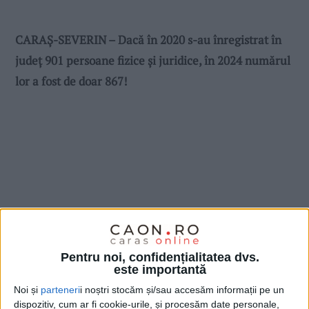
CARAȘ-SEVERIN – Dacă în 2020 s-au înregistrat în
județ 901 persoane fizice și juridice, în 2024 numărul
lor a fost de doar 867!
Pentru noi, confidențialitatea dvs.
este importantă
Noi și
parteneri
i noștri stocăm și/sau accesăm informații pe un
dispozitiv, cum ar fi cookie-urile, și procesăm date personale,