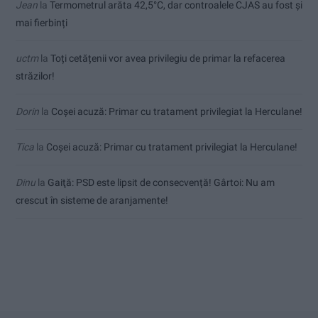
Jean
la
Termometrul arăta 42,5°C, dar controalele CJAS au fost și
mai fierbinți
uctm
la
Toți cetățenii vor avea privilegiu de primar la refacerea
străzilor!
Dorin
la
Coșei acuză: Primar cu tratament privilegiat la Herculane!
Tica
la
Coșei acuză: Primar cu tratament privilegiat la Herculane!
Dinu
la
Gaiţă: PSD este lipsit de consecvență! Gârtoi: Nu am
crescut în sisteme de aranjamente!