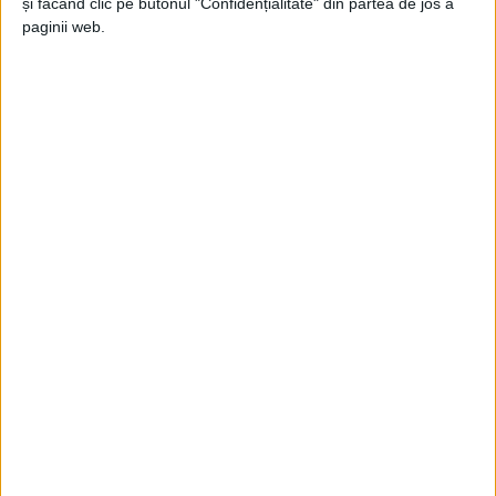
și făcând clic pe butonul "Confidențialitate" din partea de jos a
UNCATEGORIZED
paginii web.
ANUNȚ FINANȚE
5 FEBRUARIE 2021, 04:02 PM
2 MINUTE DE CITIRE
Agenţia Naţională de Administrare Fiscală, prin Direcţia Generală
Executări Silite Cazuri Speciale – Serviciul Executări Silite Cazuri
Speciale Regional Timişoara, organizează în data de 24.02.2021,
ora 11:00, licitaţie (prima licitaţie) pentru vânzarea următoarelor
bunuri imobile, proprietate a debitoarei SERBAN SIMONA DELIA:
UNCATEGORIZED
ANUNȚ FINANȚE
5 FEBRUARIE 2021, 04:00 PM
2 MINUTE DE CITIRE