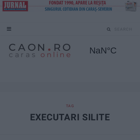
S
e
a
r
c
h
f
TAG
EXECUTARI SILITE
o
r