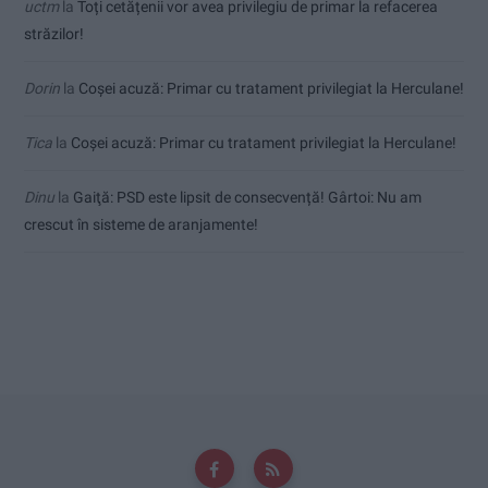
uctm
la
Toți cetățenii vor avea privilegiu de primar la refacerea
străzilor!
Dorin
la
Coșei acuză: Primar cu tratament privilegiat la Herculane!
Tica
la
Coșei acuză: Primar cu tratament privilegiat la Herculane!
Dinu
la
Gaiţă: PSD este lipsit de consecvență! Gârtoi: Nu am
crescut în sisteme de aranjamente!