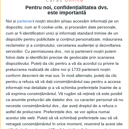
Pentru noi, confidențialitatea dvs.
CARAŞ-SEVERIN – ….s-a discutat în Comisia de Dialog Social a
este importantă
judeţului ca prefaţă la capitolul Diverse!
Noi și
parteneri
i noștri stocăm și/sau accesăm informații pe un
dispozitiv, cum ar fi cookie-urile, și procesăm date personale,
cum ar fi identificatori unici și informații standard trimise de un
dispozitiv pentru publicitate și conținut personalizate, măsurarea
UNCATEGORIZED
reclamelor și a conținutului, cercetarea audienței și dezvoltarea
ANUNȚ FINANȚE
serviciilor.
Cu permisiunea dvs., noi și partenerii noștri putem
folosi date și identificări precise de geolocație prin scanarea
dispozitivului. Puteți da clic pentru a vă da acordul cu privire la
8 FEBRUARIE 2023, 11:05 AM
1 MINUT DE CITIRE
prelucrarea realizată de către noi și 1733 partenerii noștri
conform descrierii de mai sus. În mod alternativ, puteți da clic
VEST. Agenţia Naţională de Administrare Fiscală, prin Direcţia
pentru a refuza să vă dați consimțământul sau pentru a accesa
Generală Executări Silite Cazuri Speciale – Serviciul Executări
informații mai detaliate și a vă schimba preferințele înainte de a
Silite Cazuri Speciale Regional Timişoara, organizează în data de
vă exprima consimțământul.
Vă rugăm să rețineți că este posibil
28.02.2023, ora 13:00, licitaţie (prima licitaţie) pentru vânzarea
ca anumite prelucrări ale datelor dvs. cu caracter personal să nu
următorului bun mobil, proprietate a debitorului CHISALITA ION
necesite consimțământul dvs., dar aveți dreptul de a refuza o
ALFREDO:
astfel de prelucrare. Preferințele dvs. se vor aplica numai
acestui site web. Puteți să vă schimbați preferințele sau să vă
retrageți consimțământul în orice moment, revenind la acest site