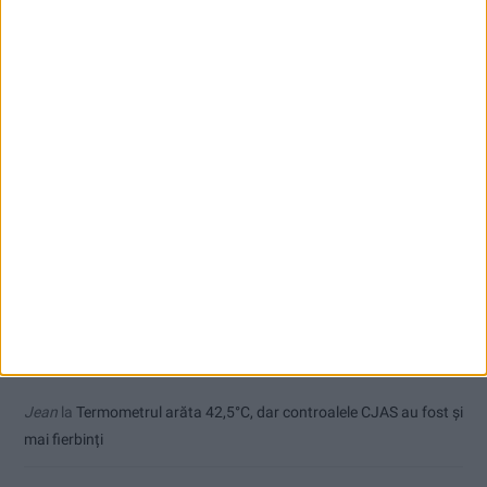
CSM Reșița, primul examen în deplasare! Dorinel Munteanu cere
concentrare totală!
Termometrul arăta 42,5°C, dar controalele CJAS au fost și mai
fierbinți
Radio Reșița – Vocea Banatului, de 30 de ani
Toți cetățenii vor avea privilegiu de primar la refacerea străzilor!
Comentarii recente
Jean
la
Termometrul arăta 42,5°C, dar controalele CJAS au fost și
mai fierbinți