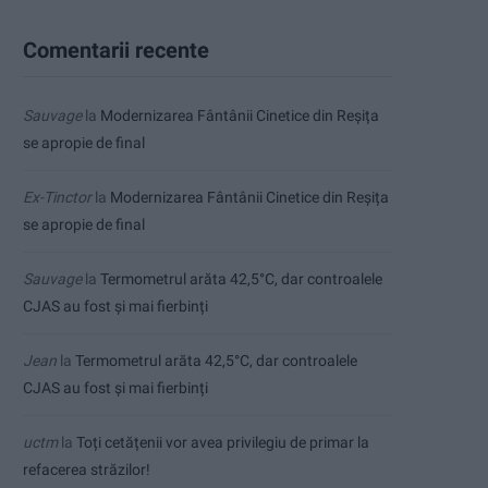
Comentarii recente
Sauvage
la
Modernizarea Fântânii Cinetice din Reșița
se apropie de final
Ex-Tinctor
la
Modernizarea Fântânii Cinetice din Reșița
se apropie de final
Sauvage
la
Termometrul arăta 42,5°C, dar controalele
CJAS au fost și mai fierbinți
Jean
la
Termometrul arăta 42,5°C, dar controalele
CJAS au fost și mai fierbinți
uctm
la
Toți cetățenii vor avea privilegiu de primar la
refacerea străzilor!