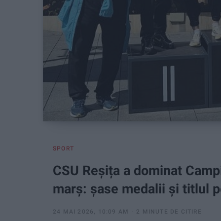
SPORT
CSU Reșița a dominat Campi
marș: șase medalii și titlul 
24 MAI 2026, 10:09 AM
2 MINUTE DE CITIRE