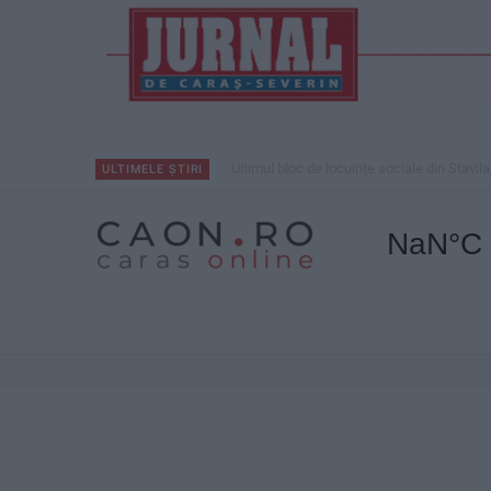
ANUNŢ OPRIRE APĂ ÎN BOCȘA
ULTIMELE ȘTIRI