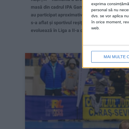
exprima consimțămâ
masă din cadrul IPA Games 2026, competiție int
personal să nu necesi
au participat aproximativ 31 de țări și în jur d
dvs. se vor aplica n
în orice moment, reve
s-a aflat și sportivul reșițean Deian Sorescu, l
web.
evoluează în Liga a II-a de seniori (Divizia B)!
MAI MULTE 