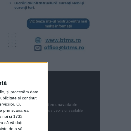
ntă
rile, și procesăm date
ublicitate și conținut
viciilor.
Cu
ție prin scanarea
e noi și 1733
za să vă dați
ainte de a vă