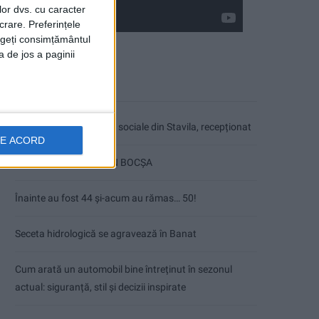
lor dvs. cu caracter
crare. Preferințele
rageți consimțământul
a de jos a paginii
Articole recente
Ultimul bloc de locuințe sociale din Stavila, recepționat
DE ACORD
ANUNŢ OPRIRE APĂ ÎN BOCȘA
Înainte au fost 44 și-acum au rămas… 50!
Seceta hidrologică se agravează în Banat
Cum arată un automobil bine întreținut în sezonul
actual: siguranță, stil și decizii inspirate