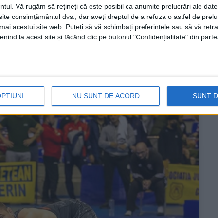
ntul.
Vă rugăm să rețineți că este posibil ca anumite prelucrări ale date
ernațională desfășurată la Wroclaw, în Polonia, unde
te consimțământul dvs., dar aveți dreptul de a refuza o astfel de prelu
e 100 de sportivi. Printre componenții echipei României
umai acestui site web. Puteți să vă schimbați preferințele sau să vă ret
nind la acest site și făcând clic pe butonul "Confidențialitate" din parte
egitimat în prezent la ACS Dumbrăvița, club care
OPȚIUNI
NU SUNT DE ACORD
SUNT 