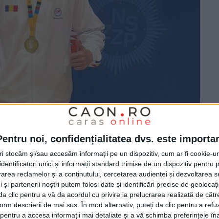
Pentru noi, confidențialitatea dvs. este importa
 de top la IPA Games
tri stocăm și/sau accesăm informații pe un dispozitiv, cum ar fi cookie-u
dentificatori unici și informații standard trimise de un dispozitiv pentru p
law!
rea reclamelor și a conținutului, cercetarea audienței și dezvoltarea ser
 și partenerii noștri putem folosi date și identificări precise de geoloca
i da clic pentru a vă da acordul cu privire la prelucrarea realizată de cătr
form descrierii de mai sus. În mod alternativ, puteți da clic pentru a refu
entru a accesa informații mai detaliate și a vă schimba preferințele în
aptă a podiumului la proba pe echipe de tenis de