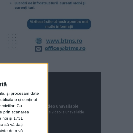
ntă
rile, și procesăm date
ublicitate și conținut
viciilor.
Cu
ție prin scanarea
e noi și 1731
za să vă dați
ainte de a vă