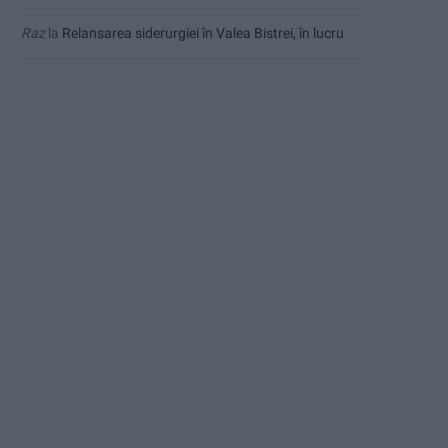
Raz
la
Relansarea siderurgiei în Valea Bistrei, în lucru