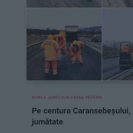
ŞTIRILE JUDEŢULUI CARAŞ-SEVERIN
Pe centura Caransebeșului, 
jumătate