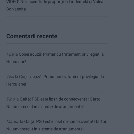
VIDEO! Noi incendii de proporții la Lindenfeld și Valea
Bolvașnița
Comentarii recente
Ppa
la
Coșei acuză: Primar cu tratament privilegiat la
Herculane!
Tica
la
Coșei acuză: Primar cu tratament privilegiat la
Herculane!
Dinu
la
Gaiţă: PSD este lipsit de consecvență! Gârtoi:
Nu am crescut în sisteme de aranjamente!
Marius
la
Gaiţă: PSD este lipsit de consecvență! Gârtoi:
Nu am crescut în sisteme de aranjamente!