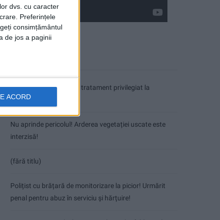
lor dvs. cu caracter
crare. Preferințele
rageți consimțământul
a de jos a paginii
Articole recente
Coșei acuză: Primar cu tratament privilegiat la
DE ACORD
Herculane!
Nu aprinde pericolul! Arderea vegetației uscate este
interzisă!
(fără titlu)
Polițist cu brățară de monitorizare la picior! Urmărit
penal pentru abuz în serviciu și hărțuire!