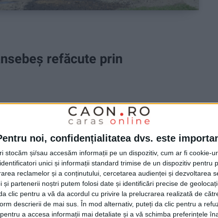
ansebeș refăcute prin
 lucrările pe străzile cuprinse în proiectul
o finanțare de peste 9,5 milioane de lei!
Pentru noi, confidențialitatea dvs. este importa
tri stocăm și/sau accesăm informații pe un dispozitiv, cum ar fi cookie-u
dentificatori unici și informații standard trimise de un dispozitiv pentru p
rea reclamelor și a conținutului, cercetarea audienței și dezvoltarea ser
 și partenerii noștri putem folosi date și identificări precise de geoloca
i da clic pentru a vă da acordul cu privire la prelucrarea realizată de cătr
form descrierii de mai sus. În mod alternativ, puteți da clic pentru a refu
entru a accesa informații mai detaliate și a vă schimba preferințele în