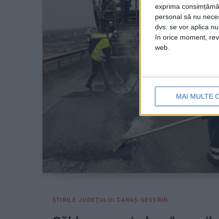
exprima consimțămâ
personal să nu necesi
dvs. se vor aplica n
în orice moment, reve
web.
MAI MULTE 
ŞTIRILE JUDEŢULUI CARAŞ-SEVERIN