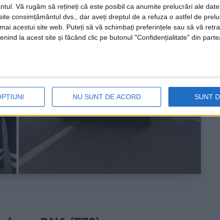
ntul.
Vă rugăm să rețineți că este posibil ca anumite prelucrări ale date
te consimțământul dvs., dar aveți dreptul de a refuza o astfel de prelu
umai acestui site web. Puteți să vă schimbați preferințele sau să vă ret
nind la acest site și făcând clic pe butonul "Confidențialitate" din parte
OPȚIUNI
NU SUNT DE ACORD
SUNT 