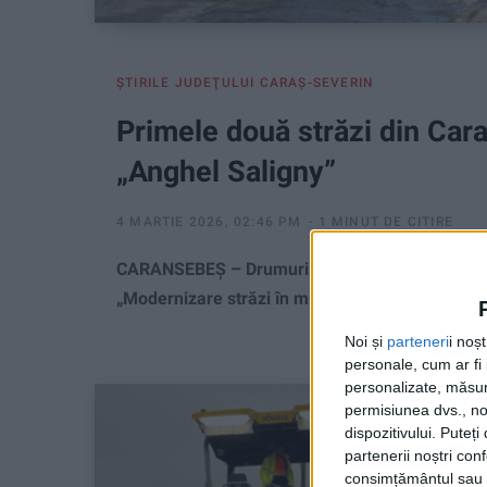
ŞTIRILE JUDEŢULUI CARAŞ-SEVERIN
Primele două străzi din Car
„Anghel Saligny”
4 MARTIE 2026, 02:46 PM
1 MINUT DE CITIRE
CARANSEBEȘ – Drumuri și Poduri Banat a demarat
„Modernizare străzi în municipiul Caransebeș”, 
Noi și
parteneri
i noș
personale, cum ar fi i
personalizate, măsura
permisiunea dvs., noi
dispozitivului. Puteț
partenerii noștri con
consimțământul sau p