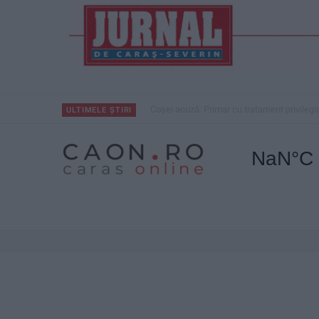
Coșei acuză: Primar cu tratament privilegi
ULTIMELE ȘTIRI