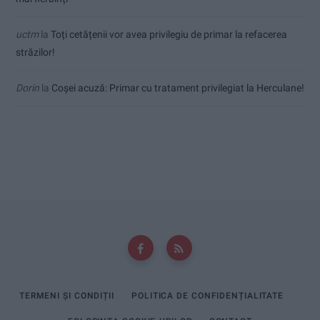
uctm
la
Toți cetățenii vor avea privilegiu de primar la refacerea
străzilor!
Dorin
la
Coșei acuză: Primar cu tratament privilegiat la Herculane!
TERMENI ȘI CONDIȚII
POLITICA DE CONFIDENȚIALITATE