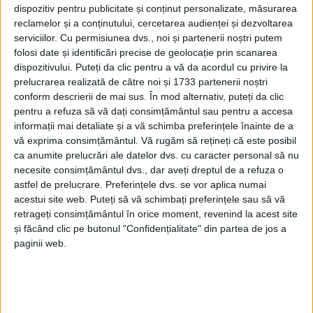
dispozitiv pentru publicitate și conținut personalizate, măsurarea
reclamelor și a conținutului, cercetarea audienței și dezvoltarea
serviciilor.
Cu permisiunea dvs., noi și partenerii noștri putem
folosi date și identificări precise de geolocație prin scanarea
dispozitivului. Puteți da clic pentru a vă da acordul cu privire la
prelucrarea realizată de către noi și 1733 partenerii noștri
conform descrierii de mai sus. În mod alternativ, puteți da clic
pentru a refuza să vă dați consimțământul sau pentru a accesa
informații mai detaliate și a vă schimba preferințele înainte de a
vă exprima consimțământul.
Vă rugăm să rețineți că este posibil
ca anumite prelucrări ale datelor dvs. cu caracter personal să nu
necesite consimțământul dvs., dar aveți dreptul de a refuza o
astfel de prelucrare. Preferințele dvs. se vor aplica numai
acestui site web. Puteți să vă schimbați preferințele sau să vă
retrageți consimțământul în orice moment, revenind la acest site
și făcând clic pe butonul "Confidențialitate" din partea de jos a
Totul între 17 și 24 martie, cu o adevărată
paginii web.
desfășurare de forțe, de la polițiști de Ordine Publică
– Biroul Protecția Fondului Forestier și Piscicol, de la
polițiile municipale, orășenești și rurale, până la