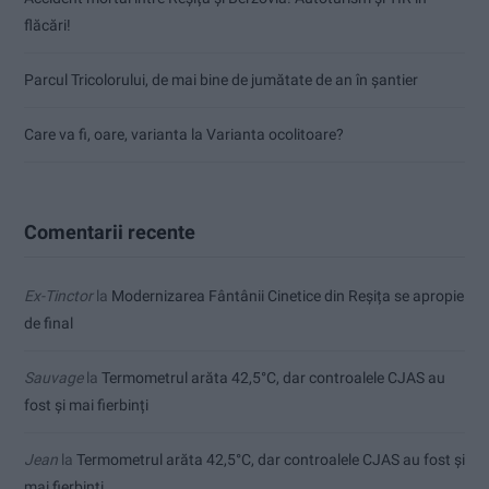
flăcări!
Parcul Tricolorului, de mai bine de jumătate de an în șantier
Care va fi, oare, varianta la Varianta ocolitoare?
Comentarii recente
Ex-Tinctor
la
Modernizarea Fântânii Cinetice din Reșița se apropie
de final
Sauvage
la
Termometrul arăta 42,5°C, dar controalele CJAS au
fost și mai fierbinți
Jean
la
Termometrul arăta 42,5°C, dar controalele CJAS au fost și
mai fierbinți