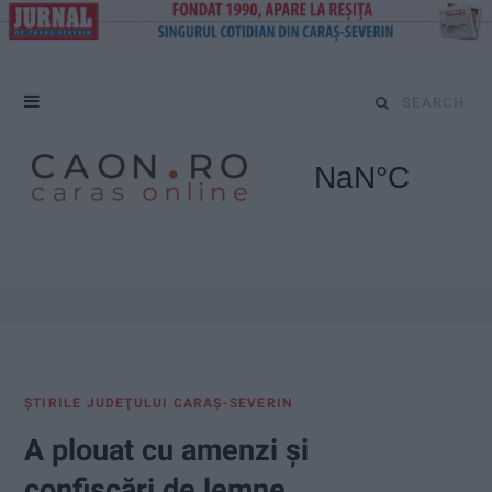
S
e
a
r
c
h
f
ŞTIRILE JUDEŢULUI CARAŞ-SEVERIN
o
A plouat cu amenzi și
r
confiscări de lemne