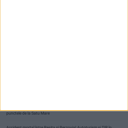
Articole recente
Dorinel Munteanu: Am câștigat prin muncă și implicare totală!
CSM Reșița a rezolvat meciul în două minute și a plecat cu toate
punctele de la Satu Mare
Accident mortal între Reșița și Berzovia! Autoturism și TIR în