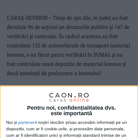
CARAȘ-SEVERIN – Timp de opt zile, în județ au fost
derulate 96 de acțiuni pe drumurile publice și 147 de
verificări și controale. În cadrul acestora au fost
controlate 132 de autovehicule de transport material
lemnos, s-au făcut patru verificări în SUMAL și au
fost controlate nouă depozite de material lemnos și
două instalații de prelucrare a lemnului!
Pentru noi, confidențialitatea dvs.
este importantă
Noi și
parteneri
i noștri stocăm și/sau accesăm informații pe un
dispozitiv, cum ar fi cookie-urile, și procesăm date personale,
cum ar fi identificatori unici și informații standard trimise de un