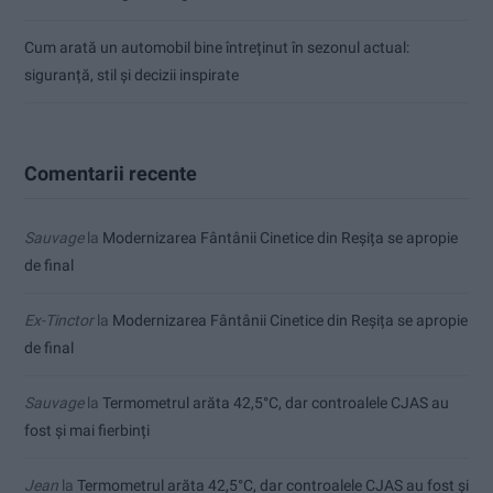
Cum arată un automobil bine întreținut în sezonul actual:
siguranță, stil și decizii inspirate
Comentarii recente
Sauvage
la
Modernizarea Fântânii Cinetice din Reșița se apropie
de final
Ex-Tinctor
la
Modernizarea Fântânii Cinetice din Reșița se apropie
de final
Sauvage
la
Termometrul arăta 42,5°C, dar controalele CJAS au
fost și mai fierbinți
Jean
la
Termometrul arăta 42,5°C, dar controalele CJAS au fost și