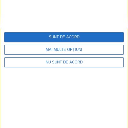
SUNT DE ACORD
MAI MULTE OPȚIUNI
ANUNŢ OPRIRE APĂ ÎN BOCȘA
2026-08-07
NU SUNT DE ACORD