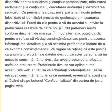
dispozitiv pentru publicitate și conținut personalizate, măsurarea
reclamelor și a conținutului, cercetarea audienței și dezvoltarea
serviciilor.
Cu permisiunea dvs., noi și partenerii noștri putem
folosi date și identificări precise de geolocație prin scanarea
dispozitivului. Puteți da clic pentru a vă da acordul cu privire la
prelucrarea realizată de către noi și 1733 partenerii noștri
conform descrierii de mai sus. În mod alternativ, puteți da clic
pentru a refuza să vă dați consimțământul sau pentru a accesa
informații mai detaliate și a vă schimba preferințele înainte de a
vă exprima consimțământul.
Vă rugăm să rețineți că este posibil
ca anumite prelucrări ale datelor dvs. cu caracter personal să nu
Partida a fost una echilibrată și intensă, disputată pe
necesite consimțământul dvs., dar aveți dreptul de a refuza o
astfel de prelucrare. Preferințele dvs. se vor aplica numai
un teren dificil, unde ambele echipe au depus un
acestui site web. Puteți să vă schimbați preferințele sau să vă
efort considerabil până la final. Golul decisiv din
retrageți consimțământul în orice moment, revenind la acest site
minutul 90+1 înscris de
Banac
a făcut diferența și a
și făcând clic pe butonul "Confidențialitate" din partea de jos a
paginii web.
adus toate cele trei puncte pentru echipa antrenată
de
Cristi Todea
, după o confruntare în care lupta și
determinarea au contat decisiv.