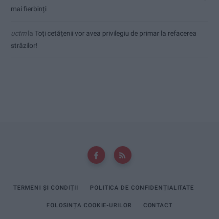
mai fierbinți
uctm
la
Toți cetățenii vor avea privilegiu de primar la refacerea
străzilor!
TERMENI ȘI CONDIȚII
POLITICA DE CONFIDENȚIALITATE
FOLOSINȚA COOKIE-URILOR
CONTACT