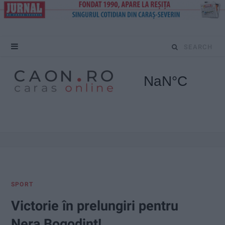
S
e
a
r
c
h
f
SPORT
o
Victorie în prelungiri pentru
r
Nera Bogodinț!