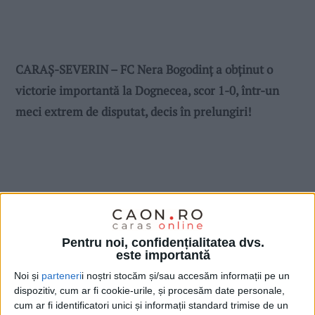
CARAȘ-SEVERIN – FC Nera Bogodinț a obținut o
victorie importantă la Dognecea, scor 1-0, într-un
meci extrem de disputat, decis în prelungiri!
Pentru noi, confidențialitatea dvs.
este importantă
Noi și
parteneri
i noștri stocăm și/sau accesăm informații pe un
dispozitiv, cum ar fi cookie-urile, și procesăm date personale,
cum ar fi identificatori unici și informații standard trimise de un