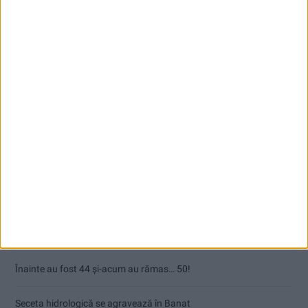
Articole recente
Ultimul bloc de locuințe sociale din Stavila, recepționat
ANUNŢ OPRIRE APĂ ÎN BOCȘA
Înainte au fost 44 și-acum au rămas… 50!
Seceta hidrologică se agravează în Banat