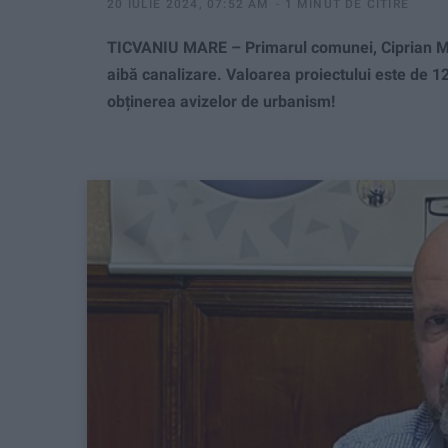
20 IULIE 2024, 07:52 AM
1 MINUT DE CITIRE
TICVANIU MARE – Primarul comunei, Ciprian Măc
aibă canalizare. Valoarea proiectului este de 12
obținerea avizelor de urbanism!