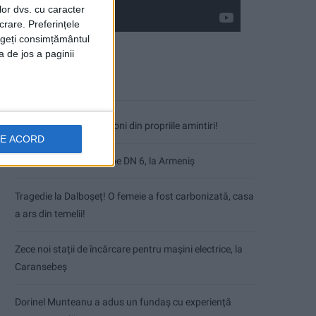
lor dvs. cu caracter
crare. Preferințele
rageți consimțământul
a de jos a paginii
Articole recente
Nimeni nu ne poate izgoni din propriile amintiri!
DE ACORD
Impact frontal mortal pe DN 6, la Armeniș
Tragedie la Dalboşeț! O femeie a fost carbonizată, casa
a ars din temelii!
Zece noi stații de încărcare pentru mașini electrice, la
Caransebeș
Dorinel Munteanu a adus un fundaș cu experiență