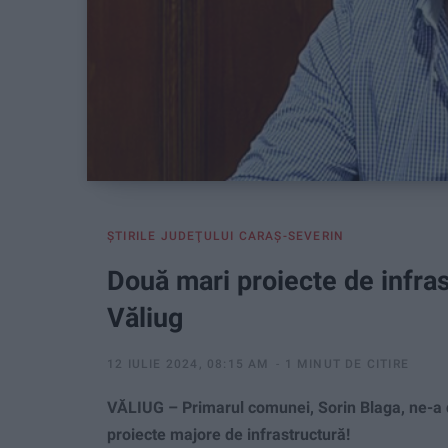
ŞTIRILE JUDEŢULUI CARAŞ-SEVERIN
Două mari proiecte de infras
Văliug
12 IULIE 2024, 08:15 AM
1 MINUT DE CITIRE
VĂLIUG – Primarul comunei, Sorin Blaga, ne-a d
proiecte majore de infrastructură!