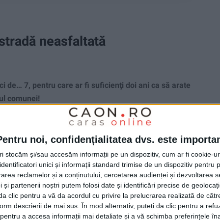
stradă neasfaltată
i de… 7, pentru care ar fi suficienţi doi ani ca să arate
rul comunei!
Pentru noi, confidențialitatea dvs. este importa
tri stocăm și/sau accesăm informații pe un dispozitiv, cum ar fi cookie-u
dentificatori unici și informații standard trimise de un dispozitiv pentru p
rea reclamelor și a conținutului, cercetarea audienței și dezvoltarea ser
 și partenerii noștri putem folosi date și identificări precise de geoloca
i da clic pentru a vă da acordul cu privire la prelucrarea realizată de cătr
form descrierii de mai sus. În mod alternativ, puteți da clic pentru a refu
entru a accesa informații mai detaliate și a vă schimba preferințele în