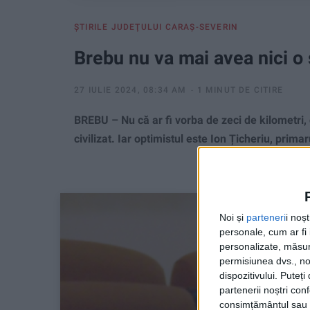
ŞTIRILE JUDEŢULUI CARAŞ-SEVERIN
Brebu nu va mai avea nici o 
27 IULIE 2024, 08:34 AM
1 MINUT DE CITIRE
BREBU – Nu că ar fi vorba de zeci de kilometri, c
civilizat. Iar optimistul este Ion Țicheriu, prima
Noi și
parteneri
i noș
personale, cum ar fi i
personalizate, măsura
permisiunea dvs., noi
dispozitivului. Puteț
partenerii noștri con
consimțământul sau p