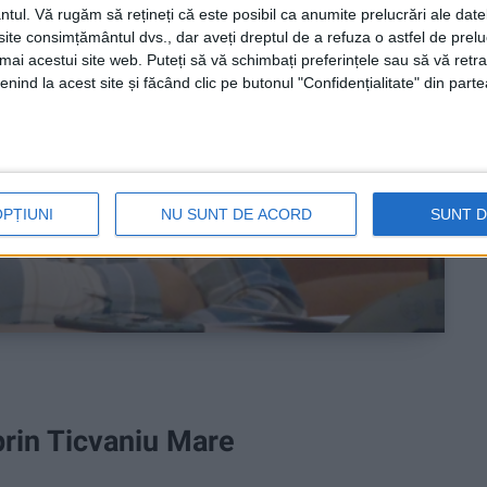
ntul.
Vă rugăm să rețineți că este posibil ca anumite prelucrări ale date
te consimțământul dvs., dar aveți dreptul de a refuza o astfel de prelu
umai acestui site web. Puteți să vă schimbați preferințele sau să vă ret
nind la acest site și făcând clic pe butonul "Confidențialitate" din parte
OPȚIUNI
NU SUNT DE ACORD
SUNT 
prin Ticvaniu Mare