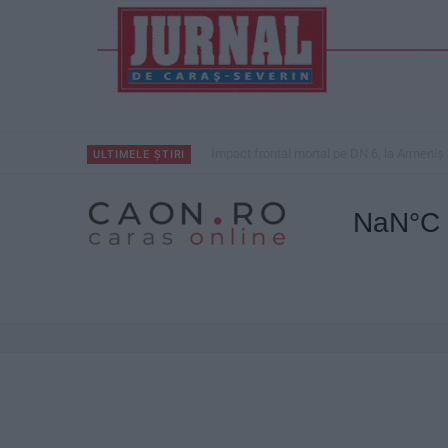
Nimeni nu ne poate izgoni din propriile amin
ULTIMELE ȘTIRI