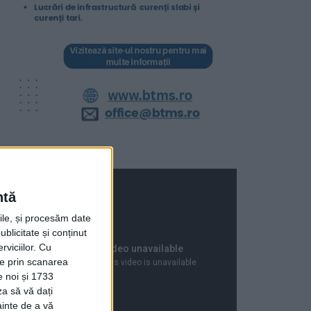
ntă
rile, și procesăm date
ublicitate și conținut
viciilor.
Cu
ție prin scanarea
e noi și 1733
za să vă dați
ainte de a vă