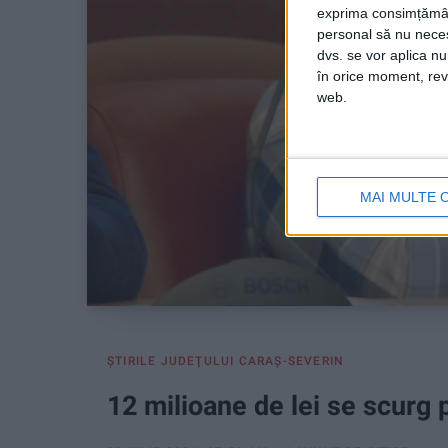
exprima consimțămâ
personal să nu necesi
dvs. se vor aplica n
în orice moment, reve
web.
MAI MULTE 
ŞTIRILE JUDEŢULUI CARAŞ-SEVERIN
12 milioane de lei se scurg 