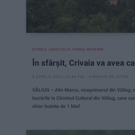
ŞTIRILE JUDEŢULUI CARAŞ-SEVERIN
În sfârşit, Crivaia va avea ca
8 APRILIE 2025, 02:48 PM
3 MINUTE DE CITIRE
VĂLIUG – Alin Marcu, viceprimarul din Văliug, n
lucrările la Căminul Cultural din Văliug, care sun
chiar înainte de 1 Mai!