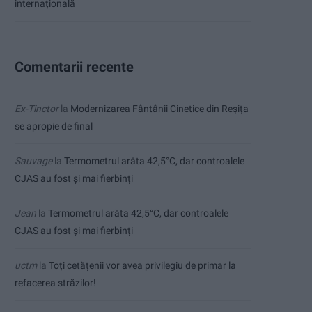
internațională
Comentarii recente
Ex-Tinctor
la
Modernizarea Fântânii Cinetice din Reșița
se apropie de final
Sauvage
la
Termometrul arăta 42,5°C, dar controalele
CJAS au fost și mai fierbinți
Jean
la
Termometrul arăta 42,5°C, dar controalele
CJAS au fost și mai fierbinți
uctm
la
Toți cetățenii vor avea privilegiu de primar la
refacerea străzilor!