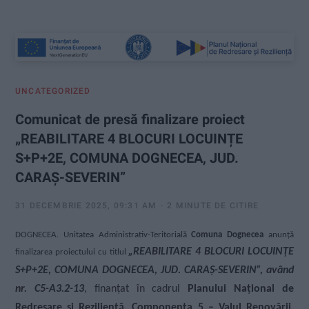
:
UNCATEGORIZED
Comunicat de presă finalizare proiect
„REABILITARE 4 BLOCURI LOCUINȚE
S+P+2E, COMUNA DOGNECEA, JUD.
CARAȘ-SEVERIN”
31 DECEMBRIE 2025, 09:31 AM
2 MINUTE DE CITIRE
DOGNECEA. Unitatea Administrativ-Teritorială
Comuna Dognecea
anunță
„REABILITARE 4 BLOCURI LOCUINȚE
finalizarea proiectului cu titlul
S+P+2E, COMUNA DOGNECEA, JUD. CARAȘ-SEVERIN”, având
nr. C5-A3.2-13
, finanțat în cadrul
Planului Na
ț
ional de
Redresare si Rezilien
ță, Componenta 5 – Valul Renovării,