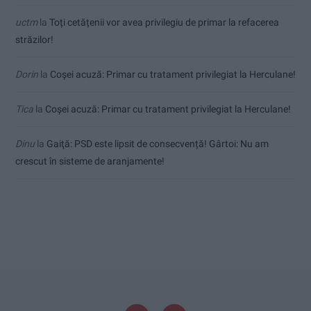
uctm
la
Toți cetățenii vor avea privilegiu de primar la refacerea
străzilor!
Dorin
la
Coșei acuză: Primar cu tratament privilegiat la Herculane!
Tica
la
Coșei acuză: Primar cu tratament privilegiat la Herculane!
Dinu
la
Gaiţă: PSD este lipsit de consecvență! Gârtoi: Nu am
crescut în sisteme de aranjamente!