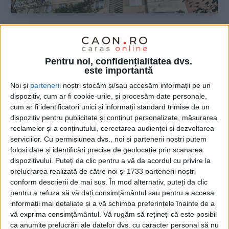
ŞTIRILE JUDEŢULUI CARAŞ-SEVERIN
9,6 milioane de motive pentru confort la
Pentru noi, confidențialitatea dvs.
două blocuri din Moldova Nouă
este importantă
Noi și
parteneri
i noștri stocăm și/sau accesăm informații pe un
17 FEBRUARIE 2026, 03:45 PM
2 MINUTE DE CITIRE
dispozitiv, cum ar fi cookie-urile, și procesăm date personale,
cum ar fi identificatori unici și informații standard trimise de un
MOLDOVA NOUĂ – Primăria Moldova Nouă anunță lansarea a
dispozitiv pentru publicitate și conținut personalizate, măsurarea
două proiecte majore de eficiență energetică, care vizează
reclamelor și a conținutului, cercetarea audienței și dezvoltarea
Blocul nr. 8 de pe Aleea Ștefan cel Mare și Blocul nr. 15 de pe
serviciilor.
Cu permisiunea dvs., noi și partenerii noștri putem
Strada Alexandru Ioan Cuza!
folosi date și identificări precise de geolocație prin scanarea
dispozitivului. Puteți da clic pentru a vă da acordul cu privire la
prelucrarea realizată de către noi și 1733 partenerii noștri
conform descrierii de mai sus. În mod alternativ, puteți da clic
pentru a refuza să vă dați consimțământul sau pentru a accesa
informații mai detaliate și a vă schimba preferințele înainte de a
vă exprima consimțământul.
Vă rugăm să rețineți că este posibil
ca anumite prelucrări ale datelor dvs. cu caracter personal să nu