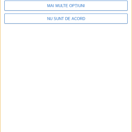
Vest pentru finanțare!
MAI MULTE OPȚIUNI
NU SUNT DE ACORD
ŞTIRILE JUDEŢULUI CARAŞ-SEVERIN
Borcean țintește 65 de milioane de euro