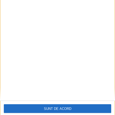
ŞTIRILE JUDEŢULUI CARAŞ-SEVERIN
Popa, convins că (pentru) 13 va fi cu
noroc
4 OCTOMBRIE 2025, 11:00 AM
3 MINUTE DE CITIRE
REȘIȚA – E vorba despre proiectele de eficiență energetică a
SUNT DE ACORD
blocurilor cu 10 etaje din zona centrală a Reșiței, depuse la ADR