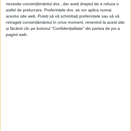
necesite consimțământul dvs., dar aveți dreptul de a refuza o
astfel de prelucrare. Preferințele dvs. se vor aplica numai
acestui site web. Puteți să vă schimbați preferințele sau să vă
retrageți consimțământul în orice moment, revenind la acest site
și făcând clic pe butonul "Confidențialitate" din partea de jos a
paginii web.
ŞTIRILE JUDEŢULUI CARAŞ-SEVERIN
Pas cu pas, griul comunist de pe
blocurile turn din zona Govândari
dispare!
10 FEBRUARIE 2026, 04:27 PM
1 MINUT DE CITIRE
REȘIȚA – „Pas cu pas, griul comunist dispare din Reșița!“,
anunță primarul Ioan Popa, după semnarea contractului de
finanțare pentru reabilitarea energetică a trei blocuri-turn din
Govândari!