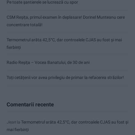
Pe toate șantierele se lucrează cu spor
CSM Reșița, primul examen în deplasare! Dorinel Munteanu cere
concentrare totală!
Termometrul arăta 42,5°C, dar controalele CJAS au fost și mai
fierbinți
Radio Reșița – Vocea Banatului, de 30 de ani
Toți cetățenii vor avea privilegiu de primar la refacerea străzilor!
Comentarii recente
Jean
la
Termometrul arăta 42,5°C, dar controalele CJAS au fost și
mai fierbinți