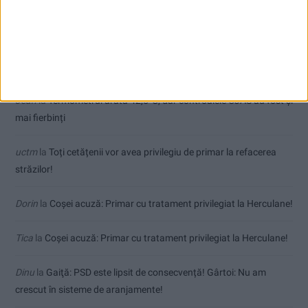
Comentarii recente
Jean
la
Termometrul arăta 42,5°C, dar controalele CJAS au fost și
mai fierbinți
uctm
la
Toți cetățenii vor avea privilegiu de primar la refacerea
străzilor!
Dorin
la
Coșei acuză: Primar cu tratament privilegiat la Herculane!
Tica
la
Coșei acuză: Primar cu tratament privilegiat la Herculane!
Dinu
la
Gaiţă: PSD este lipsit de consecvență! Gârtoi: Nu am
crescut în sisteme de aranjamente!