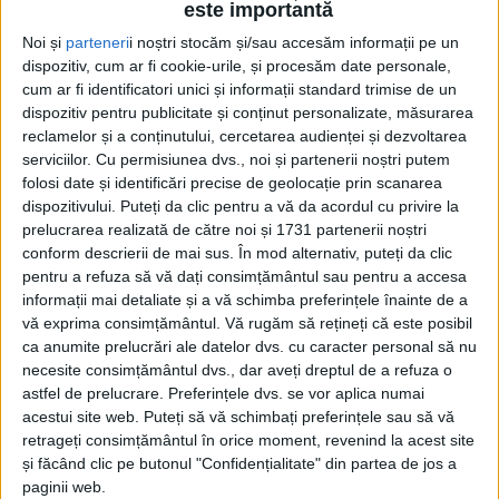
este importantă
CARAȘ-SEVERIN – Accidente au fost atât pe Muntele Mic, cât și
Noi și
parteneri
i noștri stocăm și/sau accesăm informații pe un
dispozitiv, cum ar fi cookie-urile, și procesăm date personale,
pe Semenic, de la entorse și luxații până la un turist decedat
cum ar fi identificatori unici și informații standard trimise de un
din cauza unui atac de cord!
dispozitiv pentru publicitate și conținut personalizate, măsurarea
reclamelor și a conținutului, cercetarea audienței și dezvoltarea
serviciilor.
Cu permisiunea dvs., noi și partenerii noștri putem
folosi date și identificări precise de geolocație prin scanarea
dispozitivului. Puteți da clic pentru a vă da acordul cu privire la
prelucrarea realizată de către noi și 1731 partenerii noștri
conform descrierii de mai sus. În mod alternativ, puteți da clic
pentru a refuza să vă dați consimțământul sau pentru a accesa
informații mai detaliate și a vă schimba preferințele înainte de a
vă exprima consimțământul.
Vă rugăm să rețineți că este posibil
ca anumite prelucrări ale datelor dvs. cu caracter personal să nu
necesite consimțământul dvs., dar aveți dreptul de a refuza o
astfel de prelucrare. Preferințele dvs. se vor aplica numai
acestui site web. Puteți să vă schimbați preferințele sau să vă
retrageți consimțământul în orice moment, revenind la acest site
și făcând clic pe butonul "Confidențialitate" din partea de jos a
paginii web.
ŞTIRILE JUDEŢULUI CARAŞ-SEVERIN