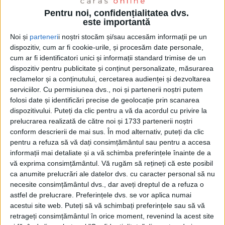
Pentru noi, confidențialitatea dvs.
este importantă
Noi și
parteneri
i noștri stocăm și/sau accesăm informații pe un
dispozitiv, cum ar fi cookie-urile, și procesăm date personale,
cum ar fi identificatori unici și informații standard trimise de un
dispozitiv pentru publicitate și conținut personalizate, măsurarea
reclamelor și a conținutului, cercetarea audienței și dezvoltarea
serviciilor.
Cu permisiunea dvs., noi și partenerii noștri putem
folosi date și identificări precise de geolocație prin scanarea
dispozitivului. Puteți da clic pentru a vă da acordul cu privire la
prelucrarea realizată de către noi și 1733 partenerii noștri
conform descrierii de mai sus. În mod alternativ, puteți da clic
pentru a refuza să vă dați consimțământul sau pentru a accesa
ŞTIRILE JUDEŢULUI CARAŞ-SEVERIN
informații mai detaliate și a vă schimba preferințele înainte de a
vă exprima consimțământul.
Vă rugăm să rețineți că este posibil
Cum va beneficia județul Caraș-Severin
ca anumite prelucrări ale datelor dvs. cu caracter personal să nu
de noua strategie verde a Regiunii
necesite consimțământul dvs., dar aveți dreptul de a refuza o
Vest?
astfel de prelucrare. Preferințele dvs. se vor aplica numai
acestui site web. Puteți să vă schimbați preferințele sau să vă
retrageți consimțământul în orice moment, revenind la acest site
2 IANUARIE 2026, 11:16 AM
2 MINUTE DE CITIRE