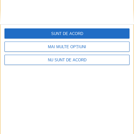
SUNT DE ACORD
MAI MULTE OPȚIUNI
ŞTIRILE JUDEŢULUI CARAŞ-SEVERIN
NU SUNT DE ACORD
Vor învăţa tainele peşterilor şi
izvoarelor
15 AUGUST 2022, 10:17 AM
2 MINUTE DE CITIRE
CĂRBUNARI – Între 19-25 august, Asociaţia Speologică
Exploratorii Reşiţa va organiza la sediul din localitatea
Cărbunari un atelier de inovare pentru 18 voluntari!