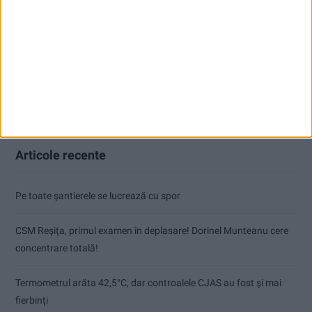
Articole recente
Pe toate șantierele se lucrează cu spor
CSM Reșița, primul examen în deplasare! Dorinel Munteanu cere
concentrare totală!
Termometrul arăta 42,5°C, dar controalele CJAS au fost și mai
fierbinți