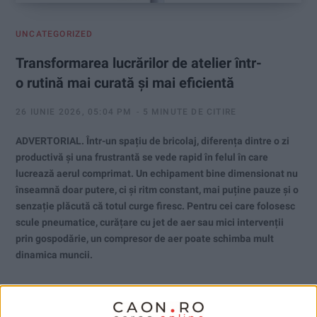
UNCATEGORIZED
Transformarea lucrărilor de atelier într-
o rutină mai curată și mai eficientă
26 IUNIE 2026, 05:04 PM
5 MINUTE DE CITIRE
ADVERTORIAL. Într-un spațiu de bricolaj, diferența dintre o zi
productivă și una frustrantă se vede rapid în felul în care
lucrează aerul comprimat. Un echipament bine dimensionat nu
înseamnă doar putere, ci și ritm constant, mai puține pauze și o
senzație plăcută că totul curge firesc. Pentru cei care folosesc
scule pneumatice, curățare cu jet de aer sau mici intervenții
prin gospodărie, un compresor de aer poate schimba mult
dinamica muncii.