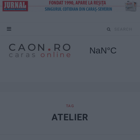
S
e
a
r
c
h
f
TAG
ATELIER
o
r