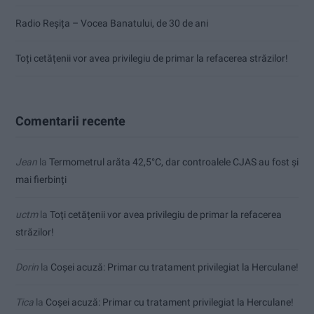
Radio Reșița – Vocea Banatului, de 30 de ani
Toți cetățenii vor avea privilegiu de primar la refacerea străzilor!
Comentarii recente
Jean
la
Termometrul arăta 42,5°C, dar controalele CJAS au fost și
mai fierbinți
uctm
la
Toți cetățenii vor avea privilegiu de primar la refacerea
străzilor!
Dorin
la
Coșei acuză: Primar cu tratament privilegiat la Herculane!
Tica
la
Coșei acuză: Primar cu tratament privilegiat la Herculane!