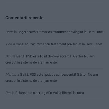
Comentarii recente
Dorin
la
Coșei acuză: Primar cu tratament privilegiat la Herculane!
Tica
la
Coșei acuză: Primar cu tratament privilegiat la Herculane!
Dinu
la
Gaiţă: PSD este lipsit de consecvență! Gârtoi: Nu am
crescut în sisteme de aranjamente!
Marius
la
Gaiţă: PSD este lipsit de consecvență! Gârtoi: Nu am
crescut în sisteme de aranjamente!
Raz
la
Relansarea siderurgiei în Valea Bistrei, în lucru