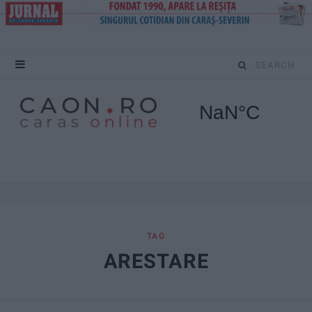
S
e
a
r
c
h
f
TAG
ARESTARE
o
r