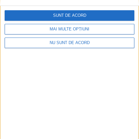
2 OCTOMBRIE 2025, 02:57 PM
3 MINUTE DE CITIRE
SUNT DE ACORD
CARAȘ-SEVERIN – Sindicatul Europol acuză existența unei
MAI MULTE OPȚIUNI
duble măsuri în aplicarea legii, comparând cazul polițistului
agresat de la Bocșa, unde agresorii se plimbă nestingheriți, cu
NU SUNT DE ACORD
unul de la Sighetul Marmației, unde un septuagenar a fost
arestat pentru amenințarea, prin fax, a unui judecător!