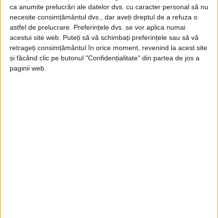
ca anumite prelucrări ale datelor dvs. cu caracter personal să nu
necesite consimțământul dvs., dar aveți dreptul de a refuza o
astfel de prelucrare. Preferințele dvs. se vor aplica numai
acestui site web. Puteți să vă schimbați preferințele sau să vă
retrageți consimțământul în orice moment, revenind la acest site
și făcând clic pe butonul "Confidențialitate" din partea de jos a
paginii web.
ŞTIRILE JUDEŢULUI CARAŞ-SEVERIN
Urmărit internațional pentru furt în
Germania, prins în Caraș-Severin
7 MAI 2026, 03:53 PM
1 MINUT DE CITIRE
CARAȘ-SEVERIN – Polițiștii cărășeni din cadrul Serviciului de
Investigații Criminale l-au identificat, miercuri, 6 mai, în jurul
orei 12.10, pe bărbatul de 56 de ani pe numele căruia
autoritățile germane au emis un mandat european de arestare
pentru săvârșirea infracțiunii de furt!