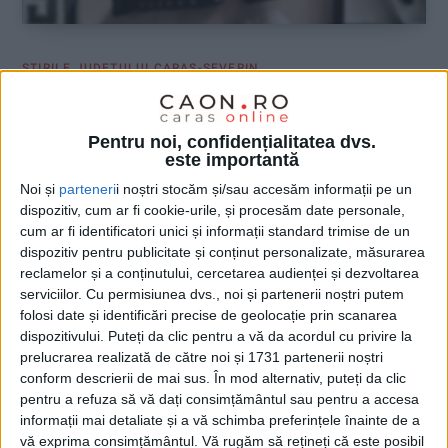
ŞTIRILE JUDEŢULUI CARAŞ-SEVERIN
25 de persoane reținute în două zile
pentru afacerea cu droguri
Pentru noi, confidențialitatea dvs.
este importantă
21 MAI 2026, 03:29 PM
2 MINUTE DE CITIRE
Noi și
parteneri
i noștri stocăm și/sau accesăm informații pe un
dispozitiv, cum ar fi cookie-urile, și procesăm date personale,
CARAȘ-SEVERIN – Cele 43 de percheziții de miercuri, 20 mai,
cum ar fi identificatori unici și informații standard trimise de un
au dus la reținerea a nu mai puțin 25 de persoane, până în 21
dispozitiv pentru publicitate și conținut personalizate, măsurarea
mai!
reclamelor și a conținutului, cercetarea audienței și dezvoltarea
serviciilor.
Cu permisiunea dvs., noi și partenerii noștri putem
folosi date și identificări precise de geolocație prin scanarea
dispozitivului. Puteți da clic pentru a vă da acordul cu privire la
prelucrarea realizată de către noi și 1731 partenerii noștri
conform descrierii de mai sus. În mod alternativ, puteți da clic
pentru a refuza să vă dați consimțământul sau pentru a accesa
informații mai detaliate și a vă schimba preferințele înainte de a
vă exprima consimțământul.
Vă rugăm să rețineți că este posibil