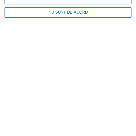
NU SUNT DE ACORD
CSM Reșița a rezolvat meciul în două minute și a
plecat cu toate punctele de la Satu Mare
2026-08-08