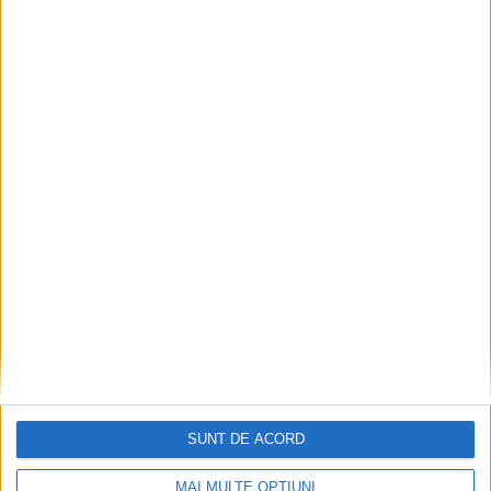
Dorinel Munteanu: Am câștigat prin muncă și
implicare totală!
2026-08-08
SUNT DE ACORD
MAI MULTE OPȚIUNI