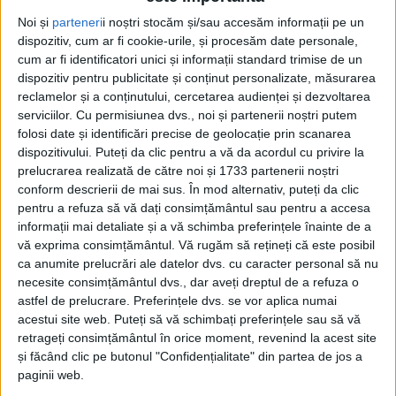
Noi și
parteneri
i noștri stocăm și/sau accesăm informații pe un
dispozitiv, cum ar fi cookie-urile, și procesăm date personale,
cum ar fi identificatori unici și informații standard trimise de un
dispozitiv pentru publicitate și conținut personalizate, măsurarea
reclamelor și a conținutului, cercetarea audienței și dezvoltarea
serviciilor.
Cu permisiunea dvs., noi și partenerii noștri putem
folosi date și identificări precise de geolocație prin scanarea
dispozitivului. Puteți da clic pentru a vă da acordul cu privire la
prelucrarea realizată de către noi și 1733 partenerii noștri
conform descrierii de mai sus. În mod alternativ, puteți da clic
pentru a refuza să vă dați consimțământul sau pentru a accesa
informații mai detaliate și a vă schimba preferințele înainte de a
vă exprima consimțământul.
Vă rugăm să rețineți că este posibil
ca anumite prelucrări ale datelor dvs. cu caracter personal să nu
necesite consimțământul dvs., dar aveți dreptul de a refuza o
Readucem în fața opiniei publice un caz grav de
astfel de prelucrare. Preferințele dvs. se vor aplica numai
auto-lezare a autorității statale. Mai exact, despre
acestui site web. Puteți să vă schimbați preferințele sau să vă
retrageți consimțământul în orice moment, revenind la acest site
cazul
polițistului de la Bocșa
, lovit cu o
sticlă în cap
,
și făcând clic pe butonul "Confidențialitate" din partea de jos a
aruncată de niște petrecăreți de la etajul al doilea al
paginii web.