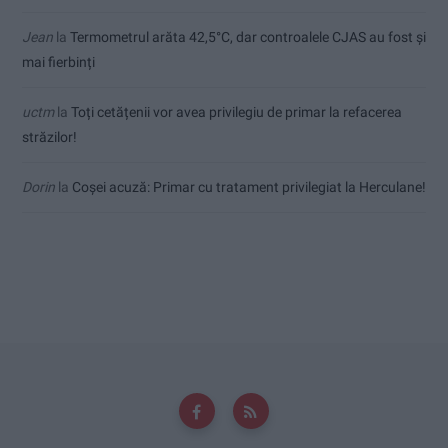
Jean
la
Termometrul arăta 42,5°C, dar controalele CJAS au fost și
mai fierbinți
uctm
la
Toți cetățenii vor avea privilegiu de primar la refacerea
străzilor!
Dorin
la
Coșei acuză: Primar cu tratament privilegiat la Herculane!