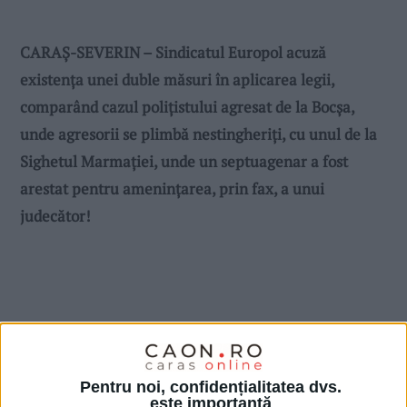
CARAȘ-SEVERIN – Sindicatul Europol acuză
existența unei duble măsuri în aplicarea legii,
comparând cazul polițistului agresat de la Bocșa,
unde agresorii se plimbă nestingheriți, cu unul de la
Sighetul Marmației, unde un septuagenar a fost
arestat pentru amenințarea, prin fax, a unui
judecător!
Pentru noi, confidențialitatea dvs.
este importantă