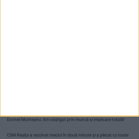
Articole recente
Dorinel Munteanu: Am câștigat prin muncă și implicare totală!
CSM Reșița a rezolvat meciul în două minute și a plecat cu toate