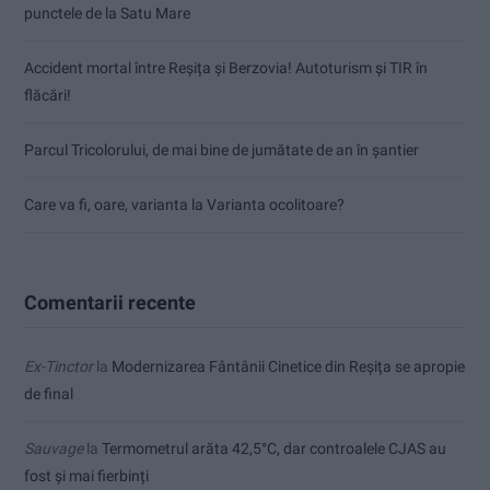
punctele de la Satu Mare
Accident mortal între Reșița și Berzovia! Autoturism și TIR în
flăcări!
Parcul Tricolorului, de mai bine de jumătate de an în șantier
Care va fi, oare, varianta la Varianta ocolitoare?
Comentarii recente
Ex-Tinctor
la
Modernizarea Fântânii Cinetice din Reșița se apropie
de final
Sauvage
la
Termometrul arăta 42,5°C, dar controalele CJAS au
fost și mai fierbinți