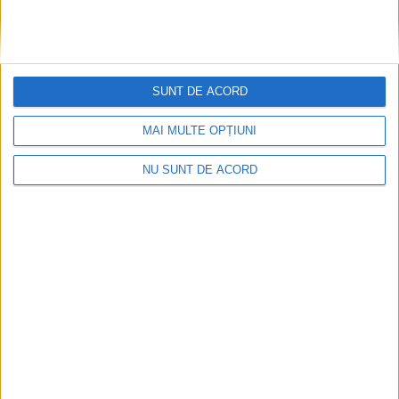
putem duce!
12 MAI 2023, 03:50 PM
4 MINUTE DE CITIRE
CARAȘ-SEVERIN – Asta este concluzia bursei generale a
SUNT DE ACORD
locurilor de muncă, organizată în Caraș-Severin doar la Reșița.
Deși pentru angajare au venit doar 199 de persoane, locurile
MAI MULTE OPȚIUNI
disponibile erau 256. Două posturi au fost ocupate imediat,
NU SUNT DE ACORD
pentru celelalte fiind programate 33 de interviuri la sediile
firmelor!