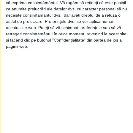
vă exprima consimțământul.
Vă rugăm să rețineți că este posibil
ca anumite prelucrări ale datelor dvs. cu caracter personal să nu
necesite consimțământul dvs., dar aveți dreptul de a refuza o
astfel de prelucrare. Preferințele dvs. se vor aplica numai
acestui site web. Puteți să vă schimbați preferințele sau să vă
retrageți consimțământul în orice moment, revenind la acest site
ŞTIRILE JUDEŢULUI CARAŞ-SEVERIN
și făcând clic pe butonul "Confidențialitate" din partea de jos a
paginii web.
La bursă, șomerii au rupt ușa! De la
ieșire…
12 OCTOMBRIE 2024, 07:50 AM
3 MINUTE DE CITIRE
REȘIȚA – Cei mai mulți, beneficiari de vechile ajutoare sociale,
au fost împinși din spate de Primăria Reșița. Cu toate astea, la
bursa locurilor de muncă pentru absolvenți, de vineri, am
regăsit și tineri de clasa a XII-a, aduși să afle și partea nedorită
a pieței muncii: șomajul!