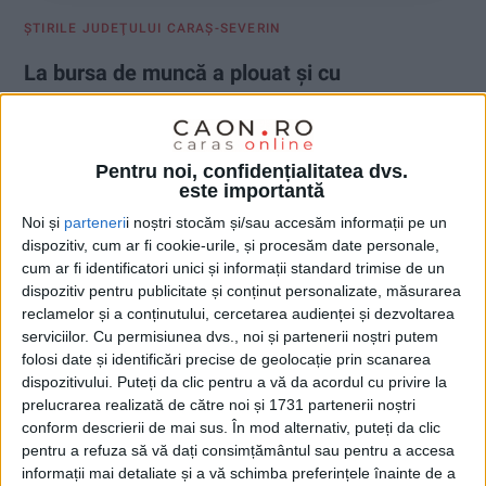
ŞTIRILE JUDEŢULUI CARAŞ-SEVERIN
La bursa de muncă a plouat și cu
angajări!
23 MAI 2025, 07:13 PM
3 MINUTE DE CITIRE
Pentru noi, confidențialitatea dvs.
este importantă
REȘIȚA – Cafeneaua cu locuri de muncă de la Universitatea
reșițeană a împărțit zâmbete, locuri de muncă, îndrumări și
Noi și
parteneri
i noștri stocăm și/sau accesăm informații pe un
angajări!
dispozitiv, cum ar fi cookie-urile, și procesăm date personale,
cum ar fi identificatori unici și informații standard trimise de un
dispozitiv pentru publicitate și conținut personalizate, măsurarea
reclamelor și a conținutului, cercetarea audienței și dezvoltarea
serviciilor.
Cu permisiunea dvs., noi și partenerii noștri putem
folosi date și identificări precise de geolocație prin scanarea
dispozitivului. Puteți da clic pentru a vă da acordul cu privire la
prelucrarea realizată de către noi și 1731 partenerii noștri
conform descrierii de mai sus. În mod alternativ, puteți da clic
pentru a refuza să vă dați consimțământul sau pentru a accesa
informații mai detaliate și a vă schimba preferințele înainte de a