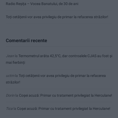
Radio Reșița – Vocea Banatului, de 30 de ani
Toți cetățenii vor avea privilegiu de primar la refacerea străzilor!
Comentarii recente
Jean
la
Termometrul arăta 42,5°C, dar controalele CJAS au fost și
mai fierbinți
uctm
la
Toți cetățenii vor avea privilegiu de primar la refacerea
străzilor!
Dorin
la
Coșei acuză: Primar cu tratament privilegiat la Herculane!
Tica
la
Coșei acuză: Primar cu tratament privilegiat la Herculane!