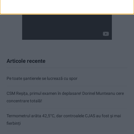
Articole recente
Pe toate șantierele se lucrează cu spor
CSM Reșița, primul examen în deplasare! Dorinel Munteanu cere
concentrare totală!
Termometrul arăta 42,5°C, dar controalele CJAS au fost și mai
fierbinți