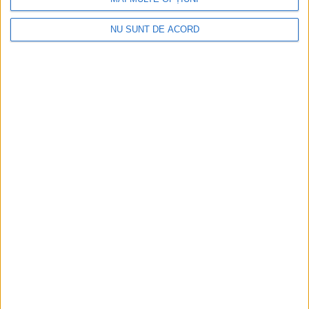
NU SUNT DE ACORD
Parcul Tricolorului, de mai bine de jumătate de an
în șantier
2026-08-08