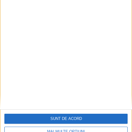
Accident mortal între Reșița și Berzovia!
Autoturism și TIR în flăcări!
2026-08-08
SUNT DE ACORD
MAI MULTE OPȚIUNI