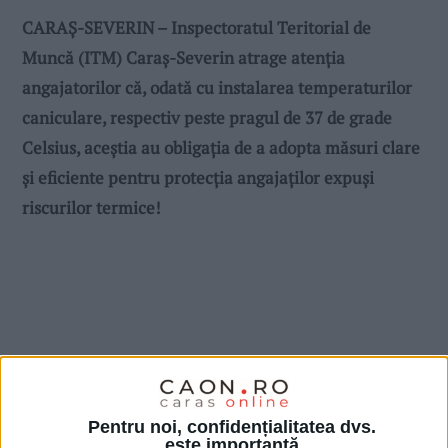
CARAȘ-SEVERIN – Inspectoratul Teritorial de
Muncă (ITM) Caraș-Severin atrage atenția
angajatorilor că, odată cu instalarea temperaturilor
caniculare, respectiv peste pragul de 37 de grade
Celsius, aceștia au obligația de a adopta măsuri clare
și eficiente pentru protecția angajaților expuși
riscurilor termice!
Pentru noi, confidențialitatea dvs.
este importantă