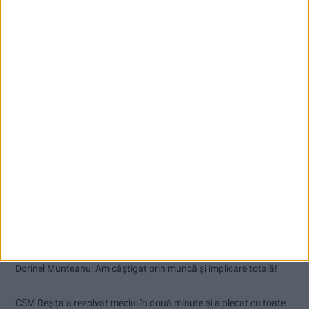
Articole recente
Dorinel Munteanu: Am câștigat prin muncă și implicare totală!
CSM Reșița a rezolvat meciul în două minute și a plecat cu toate