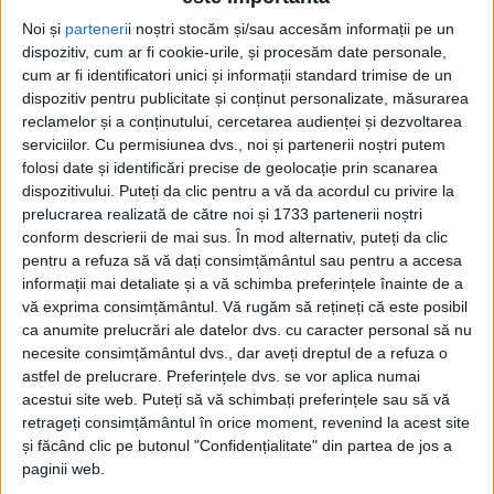
Noi și
parteneri
i noștri stocăm și/sau accesăm informații pe un
dispozitiv, cum ar fi cookie-urile, și procesăm date personale,
cum ar fi identificatori unici și informații standard trimise de un
dispozitiv pentru publicitate și conținut personalizate, măsurarea
reclamelor și a conținutului, cercetarea audienței și dezvoltarea
serviciilor.
Cu permisiunea dvs., noi și partenerii noștri putem
folosi date și identificări precise de geolocație prin scanarea
dispozitivului. Puteți da clic pentru a vă da acordul cu privire la
prelucrarea realizată de către noi și 1733 partenerii noștri
conform descrierii de mai sus. În mod alternativ, puteți da clic
pentru a refuza să vă dați consimțământul sau pentru a accesa
informații mai detaliate și a vă schimba preferințele înainte de a
vă exprima consimțământul.
Vă rugăm să rețineți că este posibil
Potrivit legislației în vigoare angajatorii trebuie să
ca anumite prelucrări ale datelor dvs. cu caracter personal să nu
necesite consimțământul dvs., dar aveți dreptul de a refuza o
asigure condiții care să prevină afectarea stării de
astfel de prelucrare. Preferințele dvs. se vor aplica numai
sănătate a salariaților, mai ales în cazul muncii fizice
acestui site web. Puteți să vă schimbați preferințele sau să vă
retrageți consimțământul în orice moment, revenind la acest site
desfășurate în exterior sau în spații cu ventilație
și făcând clic pe butonul "Confidențialitate" din partea de jos a
deficitară. Printre măsurile considerate esențiale se
paginii web.