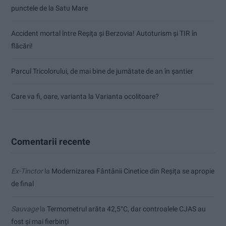
punctele de la Satu Mare
Accident mortal între Reșița și Berzovia! Autoturism și TIR în
flăcări!
Parcul Tricolorului, de mai bine de jumătate de an în șantier
Care va fi, oare, varianta la Varianta ocolitoare?
Comentarii recente
Ex-Tinctor
la
Modernizarea Fântânii Cinetice din Reșița se apropie
de final
Sauvage
la
Termometrul arăta 42,5°C, dar controalele CJAS au
fost și mai fierbinți