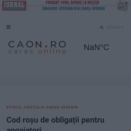
S
e
a
r
c
h
f
ŞTIRILE JUDEŢULUI CARAŞ-SEVERIN
o
Cod roșu de obligații pentru
r
angajatori