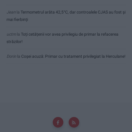
Jean
la
Termometrul arăta 42,5°C, dar controalele CJAS au fost și
mai fierbinți
uctm
la
Toți cetățenii vor avea privilegiu de primar la refacerea
străzilor!
Dorin
la
Coșei acuză: Primar cu tratament privilegiat la Herculane!