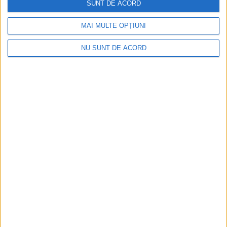
SUNT DE ACORD
MAI MULTE OPȚIUNI
NU SUNT DE ACORD
Parcul Tricolorului, de mai bine de jumătate de an
în șantier
2026-08-08
Arhive