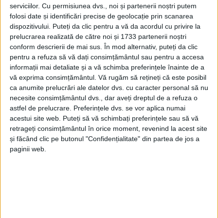
serviciilor.
Cu permisiunea dvs., noi și partenerii noștri putem
folosi date și identificări precise de geolocație prin scanarea
dispozitivului. Puteți da clic pentru a vă da acordul cu privire la
prelucrarea realizată de către noi și 1733 partenerii noștri
conform descrierii de mai sus. În mod alternativ, puteți da clic
pentru a refuza să vă dați consimțământul sau pentru a accesa
informații mai detaliate și a vă schimba preferințele înainte de a
vă exprima consimțământul.
Vă rugăm să rețineți că este posibil
ca anumite prelucrări ale datelor dvs. cu caracter personal să nu
necesite consimțământul dvs., dar aveți dreptul de a refuza o
astfel de prelucrare. Preferințele dvs. se vor aplica numai
acestui site web. Puteți să vă schimbați preferințele sau să vă
retrageți consimțământul în orice moment, revenind la acest site
și făcând clic pe butonul "Confidențialitate" din partea de jos a
paginii web.
Componența noului
Comitet Executiv a AJF Caraș-
Severin
a fost completată cu membrii noi aleși:
Gheorghe Vălușescu
– reprezentant al echipelor de
liga a IV-a
;
Gheorghe Cristian Izvernari
–