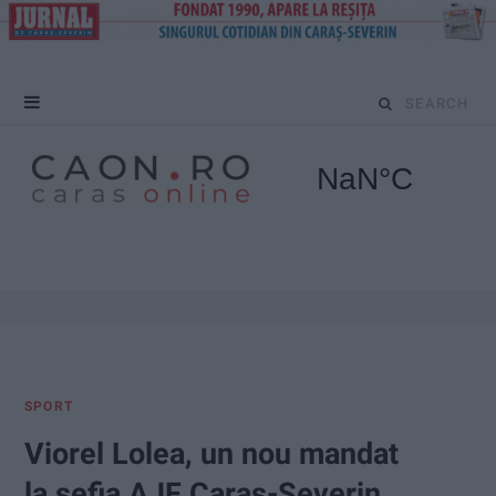
S
e
a
r
c
h
f
SPORT
o
Viorel Lolea, un nou mandat
r
la șefia AJF Caraș-Severin