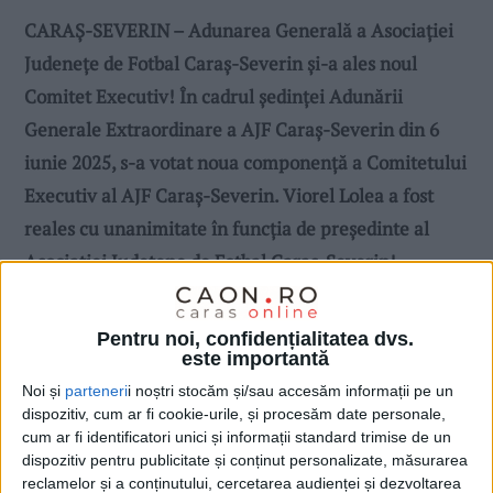
CARAȘ-SEVERIN – Adunarea Generală a Asociației
Judenețe de Fotbal Caraș-Severin și-a ales noul
Comitet Executiv! În cadrul ședinței Adunării
Generale Extraordinare a AJF Caraș-Severin din 6
iunie 2025, s-a votat noua componență a Comitetului
Executiv al AJF Caraș-Severin. Viorel Lolea a fost
reales cu unanimitate în funcția de președinte al
Asociației Județene de Fotbal Caraș-Severin!
Pentru noi, confidențialitatea dvs.
este importantă
Noi și
parteneri
i noștri stocăm și/sau accesăm informații pe un
dispozitiv, cum ar fi cookie-urile, și procesăm date personale,
cum ar fi identificatori unici și informații standard trimise de un
dispozitiv pentru publicitate și conținut personalizate, măsurarea
reclamelor și a conținutului, cercetarea audienței și dezvoltarea