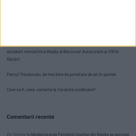
Dorinel Munteanu: Am câștigat prin muncă și implicare totală!
CSM Reșița a rezolvat meciul în două minute și a plecat cu toate
punctele de la Satu Mare
Accident mortal între Reșița și Berzovia! Autoturism și TIR în
flăcări!
Parcul Tricolorului, de mai bine de jumătate de an în șantier
Care va fi, oare, varianta la Varianta ocolitoare?
Comentarii recente
Ex-Tinctor
la
Modernizarea Fântânii Cinetice din Reșița se apropie