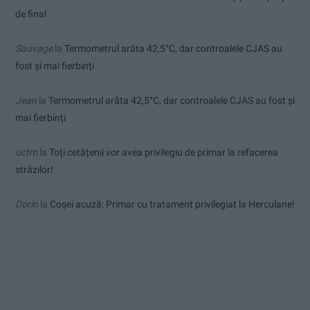
de final
Sauvage
la
Termometrul arăta 42,5°C, dar controalele CJAS au
fost și mai fierbinți
Jean
la
Termometrul arăta 42,5°C, dar controalele CJAS au fost și
mai fierbinți
uctm
la
Toți cetățenii vor avea privilegiu de primar la refacerea
străzilor!
Dorin
la
Coșei acuză: Primar cu tratament privilegiat la Herculane!