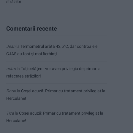
străzilor!
Comentarii recente
Jean
la
Termometrul arăta 42,5°C, dar controalele
CJAS au fost și mai fierbinți
uctm
la
Toți cetățenii vor avea privilegiu de primar la
refacerea străzilor!
Dorin
la
Coșei acuză: Primar cu tratament privilegiat la
Herculane!
Tica
la
Coșei acuză: Primar cu tratament privilegiat la
Herculane!