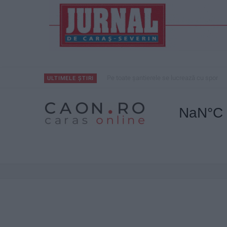
Pe toate șantierele se lucrează cu spor
ULTIMELE ȘTIRI