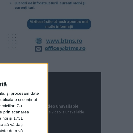
ntă
rile, și procesăm date
ublicitate și conținut
viciilor.
Cu
ție prin scanarea
e noi și 1731
za să vă dați
ainte de a vă