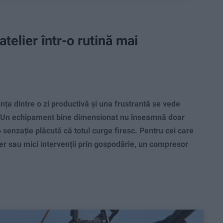
telier într-o rutină mai
ța dintre o zi productivă și una frustrantă se vede
at. Un echipament bine dimensionat nu înseamnă doar
o senzație plăcută că totul curge firesc. Pentru cei care
er sau mici intervenții prin gospodărie, un compresor