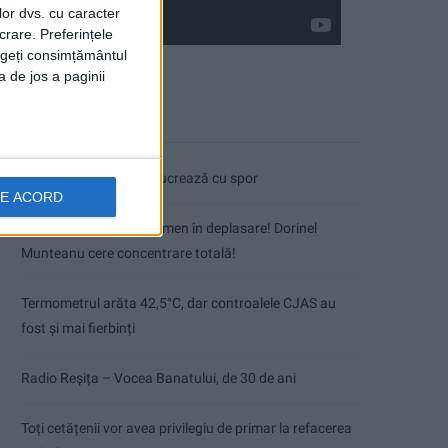
lor dvs. cu caracter
crare. Preferințele
rageți consimțământul
a de jos a paginii
Articole recente
Pe toate șantierele se lucrează cu spor
DE ACORD
CSM Reșița, primul examen în deplasare! Dorinel
Munteanu cere concentrare totală!
Termometrul arăta 42,5°C, dar controalele CJAS au
fost și mai fierbinți
Radio Reșița – Vocea Banatului, de 30 de ani
Toți cetățenii vor avea privilegiu de primar la refacerea