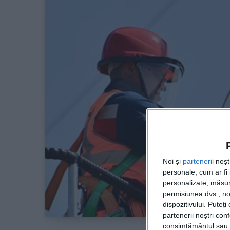
Noi și
parteneri
i noș
personale, cum ar fi i
personalizate, măsura
permisiunea dvs., noi
dispozitivului. Puteț
partenerii noștri con
consimțământul sau p