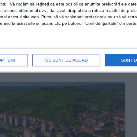
ntul.
Vă rugăm să rețineți că este posibil ca anumite prelucrări ale date
te consimțământul dvs., dar aveți dreptul de a refuza o astfel de prelu
umai acestui site web. Puteți să vă schimbați preferințele sau să vă ret
rigolă
nind la acest site și făcând clic pe butonul "Confidențialitate" din parte
RE
ică de 20kV ce urmează a fi supusă modernizării pe
OPȚIUNI
NU SUNT DE ACORD
SUNT 