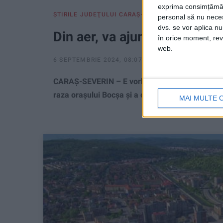
exprima consimțămâ
ŞTIRILE JUDEŢULUI CARAŞ-SEVERIN
personal să nu necesi
dvs. se vor aplica n
Din aer, va ajunge chiar sub 
în orice moment, reve
web.
6 SEPTEMBRIE 2024, 08:07 AM
2 MINUTE DE CITI
CARAȘ-SEVERIN – E vorba despre o linie electr
raza orașului Bocșa și a comunelor învecinate!
MAI MULTE 