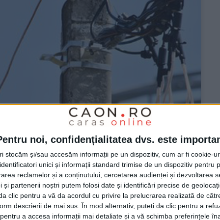
Pentru noi, confidențialitatea dvs. este importa
tri stocăm și/sau accesăm informații pe un dispozitiv, cum ar fi cookie-u
dentificatori unici și informații standard trimise de un dispozitiv pentru p
rea reclamelor și a conținutului, cercetarea audienței și dezvoltarea ser
 și partenerii noștri putem folosi date și identificări precise de geoloca
i da clic pentru a vă da acordul cu privire la prelucrarea realizată de cătr
form descrierii de mai sus. În mod alternativ, puteți da clic pentru a refu
entru a accesa informații mai detaliate și a vă schimba preferințele în